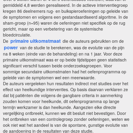
gemiddeld 4,8 werden gerealiseerd. In de actieve interventiegroep
kregen 86 deelnemers rug- en buikspieroefeningen op geleide van
de symptomen en volgens een gestandaardiseerd algoritme. In de
sham-groep (n=95) waren de oefeningen niet specifiek op de rug
gericht, maar op een verbetering van de systemische
bloedcirculatie.
primaire uitkomstmaat
De
die de auteurs gebruikten om de
power
van de studie te berekenen, was de evolutie van de pijn
na 8 weken (einde van de behandeling) en na 1 jaar. Voor deze
primaire uitkomstmaat was er op beide tijdstippen geen statistisch
significant verschil tussen beide onderzoeksgroepen. Voor
sommige secundaire uitkomstmaten had het oefenprogramma op
geleide van de symptomen wel een meerwaarde.
De auteurs vergeleken hun resultaten indirect met studies over het
effect van heelkundige interventies. Op basis daarvan verklaren ze
dat bij patiënten die volgens de gangbare criteria in aanmerking
zouden komen voor heelkunde, dit oefenprogramma op lange
termijn werkzamer is dan heelkunde. Aangezien elke directe
vergelijking ontbreekt, kunnen we dit besluit niet bevestigen. Door
het ontbreken van een controlegroep zonder oefeningen, weten we
ook niet wat het aandeel is van de spontane, gunstige evolutie van
de aandoening in de resultaten van deze studie.