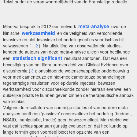
Tekst onder de verantwoordelijkheid van de Franstalige redactie
meta-analyse
Minerva besprak in 2012 een netwerk
over de
werkzaamheid
klinische
en de veiligheid van verschillende
invasieve en niet-invasieve behandelingsopties voor ischias bij
volwassenen (
1,2
). Na uitsluiting van observationele studies,
konden de auteurs van deze meta-analyse alleen voor heelkunde
statistisch significant
een
resultaat aantonen. Dat was een
bevestiging van het literatuuroverzicht van Clinical Evidence over
discushernia (
3
): onvoldoende wetenschappelijke onderbouwing
voor medicamenteuze en niet-medicamenteuze behandelingen,
tegenstrijdige resultaten voor epidurale injecties, bewezen
werkzaamheid voor discusheelkunde zonder hieraan evenwel een
duidelijke plaats te kunnen geven binnen de therapeutische aanpak
van ischias.
Volgens de resultaten van sommige studies of van eerdere meta-
analyses heeft een ‘passieve’ conservatieve behandeling (bedrust,
NSAID, manipulatie, tractie) geen bewezen effect. Men stelde wel
vast dat ischias spontaan gunstig evolueert en dat heelkunde op
lange termijn geen voordeel biedt ten opzichte van een