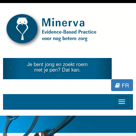
Previous
Next
bent jong en zoekt roem
Je duidt inte
met je pen? Dat kan.
literatuur vo
FR
Toggle
navigat