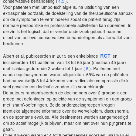
conservatieve behandeling (
4,5
).
Voor patiënten met lumbo-ischialgie is, na uitsluiting van een
extraspinale oorzaak, de doelstelling van de therapeutische aanpak
om de symptomen te verminderen zodat de patiënt terug zijn
normale persoonlijke en professionele activiteiten kan opnemen. In
die zin is het logisch dat er verder onderzoek gebeurt naar het
effect van actieve, conservatieve behandelingen als alternatief voor
heelkunde.
RCT
Albert et al. publiceerden in 2013 een enkelblinde
en
includeerden 181 patiënten van 18 tot 65 jaar (mediaan 45 jaar)
met ischias gedurende 2 weken tot 1 jaar (
6
). Patiënten met
cauda-equinasyndroom waren uitgesloten. 65% van de patiënten
had aanvankelijk 3 tot 4 tekenen van radiculaire compressie die in
veel gevallen een indicatie zouden zijn voor chirurgie.
De auteurs randomiseerden de deelnemers over 2 groepen: een
groep met oefeningen op geleide van de symptomen en een groep
met ‘sham’-oefeningen. Beide onderzoeksgroepen kregen
identieke algemene informatie over de wervelkolom, discushernia
en de spontane evolutie. Alle deelnemers werden aangemoedigd
om zo actief mogelijk te blijven, maar om niet over hun pijngrens te
gaan.
Over 8 weken waren er 4 tot 8 oefensessies voorzien, waarvan er