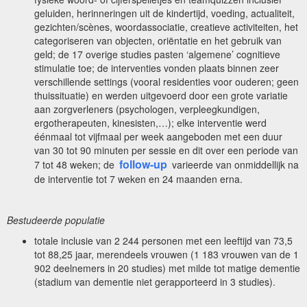
geluiden, herinneringen uit de kindertijd, voeding, actualiteit,
gezichten/scènes, woordassociatie, creatieve activiteiten, het
categoriseren van objecten, oriëntatie en het gebruik van
geld; de 17 overige studies pasten ‘algemene’ cognitieve
stimulatie toe; de interventies vonden plaats binnen zeer
verschillende settings (vooral residenties voor ouderen; geen
thuissituatie) en werden uitgevoerd door een grote variatie
aan zorgverleners (psychologen, verpleegkundigen,
ergotherapeuten, kinesisten,…); elke interventie werd
éénmaal tot vijfmaal per week aangeboden met een duur
van 30 tot 90 minuten per sessie en dit over een periode van
follow-up
7 tot 48 weken; de
varieerde van onmiddellijk na
de interventie tot 7 weken en 24 maanden erna.
Bestudeerde populatie
totale inclusie van 2 244 personen met een leeftijd van 73,5
tot 88,25 jaar, merendeels vrouwen (1 183 vrouwen van de 1
902 deelnemers in 20 studies) met milde tot matige dementie
(stadium van dementie niet gerapporteerd in 3 studies).