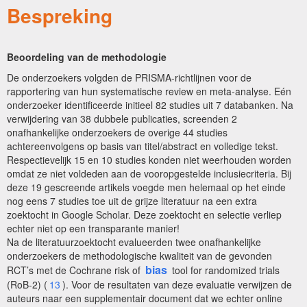
Bespreking
Beoordeling van de methodologie
De onderzoekers volgden de PRISMA-richtlijnen voor de
rapportering van hun systematische review en meta-analyse. Eén
onderzoeker identificeerde initieel 82 studies uit 7 databanken. Na
verwijdering van 38 dubbele publicaties, screenden 2
onafhankelijke onderzoekers de overige 44 studies
achtereenvolgens op basis van titel/abstract en volledige tekst.
Respectievelijk 15 en 10 studies konden niet weerhouden worden
omdat ze niet voldeden aan de vooropgestelde inclusiecriteria. Bij
deze 19 gescreende artikels voegde men helemaal op het einde
nog eens 7 studies toe uit de grijze literatuur na een extra
zoektocht in Google Scholar. Deze zoektocht en selectie verliep
echter niet op een transparante manier!
Na de literatuurzoektocht evalueerden twee onafhankelijke
onderzoekers de methodologische kwaliteit van de gevonden
bias
RCT’s met de Cochrane risk of
tool for randomized trials
(RoB-2) (
13
). Voor de resultaten van deze evaluatie verwijzen de
auteurs naar een supplementair document dat we echter online