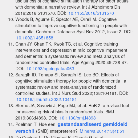
usefulness of cognitive stimulation therapy for older adults
with dementia: a narrative review. Int J Alzheimers Dis
2016;2016:5131570. DOI:
10.1155/2016/5131570
Woods B, Aguirre E, Spector AE, Orrell M. Cognitive
stimulation to improve cognitive functioning in people with
dementia. Cochrane Database Syst Rev 2012, Issue 2. DOI:
10.1002/14651858
Chan JY, Chan TK, Kwok TC, et al. Cognitive training
interventions and depression in mild cognitive impairment
and dementia: a systematic review and meta-analysis of
randomized controlled trials. Age Ageing 2020;49:738-47.
DOI:
10.1093/ageing/afaa063
Saragih ID, Tonapa SI, Saragih IS, Lee BO. Effects of
cognitive stimulation therapy for people with dementia : a
systematic review and meta-analysis of randomized
controlled studies. Int J Nurs Stud 2022;128:104181. DOI:
10.1016/j.ijnurstu.2022.104181
Sterne JA, Savović J, Page MJ, et al. RoB 2: a revised tool
for assessing risk of bias in randomised trials. BMJ
2019;366:l4898. DOI:
10.1136/bmj.l4898
gestandaardiseerd gemiddeld
Poelman T. Hoe een
verschil
(SMD) interpreteren?
Minerva 2014;13(4):51
.
De Coninck L, De Vliegher K, D'hanis G, et al.