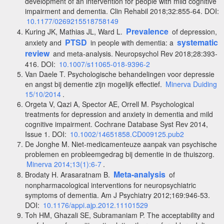
development of an intervention for people with mild cognitive
impairment and dementia. Clin Rehabil 2018;32:855-64. DOI:
10.1177/0269215518758149
Prevalence
Kuring JK, Mathias JL, Ward L.
of depression,
PTSD
systematic
anxiety and
in people with dementia: a
review
and meta-analysis. Neuropsychol Rev 2018;28:393-
416. DOI:
10.1007/s11065-018-9396-2
Van Daele T. Psychologische behandelingen voor depressie
en angst bij dementie zijn mogelijk effectief.
Minerva Duiding
15/10/2014
.
Orgeta V, Qazi A, Spector AE, Orrell M. Psychological
treatments for depression and anxiety in dementia and mild
cognitive impairment. Cochrane Database Syst Rev 2014,
Issue 1. DOI:
10.1002/14651858.CD009125.pub2
De Jonghe M. Niet-medicamenteuze aanpak van psychische
problemen en probleemgedrag bij dementie in de thuiszorg.
Minerva 2014;13(1):6-7
.
Meta-analysis
Brodaty H. Arasaratnam B.
of
nonpharmacological interventions for neuropsychiatric
symptoms of dementia. Am J Psychiatry 2012;169:946-53.
DOI:
10.1176/appi.ajp.2012.11101529
Toh HM, Ghazali SE, Subramaniam P. The acceptability and