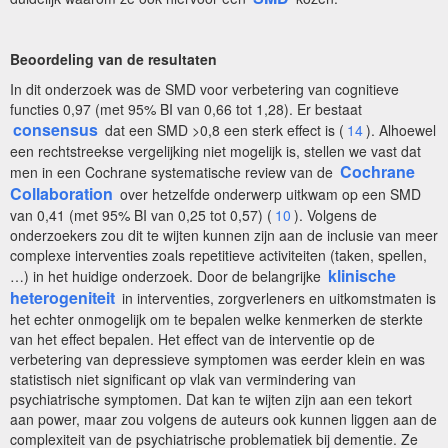
Beoordeling van de resultaten
In dit onderzoek was de SMD voor verbetering van cognitieve
functies 0,97 (met 95% BI van 0,66 tot 1,28). Er bestaat
consensus
dat een SMD >0,8 een sterk effect is (
14
). Alhoewel
een rechtstreekse vergelijking niet mogelijk is, stellen we vast dat
Cochrane
men in een Cochrane systematische review van de
Collaboration
over hetzelfde onderwerp uitkwam op een SMD
van 0,41 (met 95% BI van 0,25 tot 0,57) (
10
). Volgens de
onderzoekers zou dit te wijten kunnen zijn aan de inclusie van meer
complexe interventies zoals repetitieve activiteiten (taken, spellen,
klinische
…) in het huidige onderzoek. Door de belangrijke
heterogeniteit
in interventies, zorgverleners en uitkomstmaten is
het echter onmogelijk om te bepalen welke kenmerken de sterkte
van het effect bepalen. Het effect van de interventie op de
verbetering van depressieve symptomen was eerder klein en was
statistisch niet significant op vlak van vermindering van
psychiatrische symptomen. Dat kan te wijten zijn aan een tekort
aan power, maar zou volgens de auteurs ook kunnen liggen aan de
complexiteit van de psychiatrische problematiek bij dementie. Ze