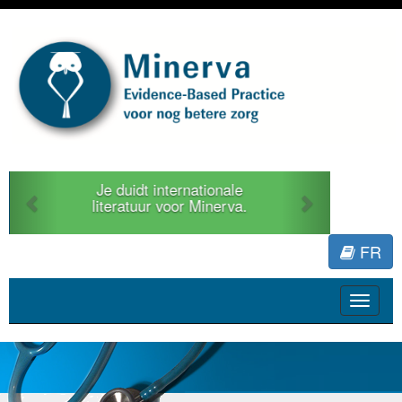
Previous
Next
Je duidt internationale
literatuur voor Minerva.
FR
Toggle
navigat