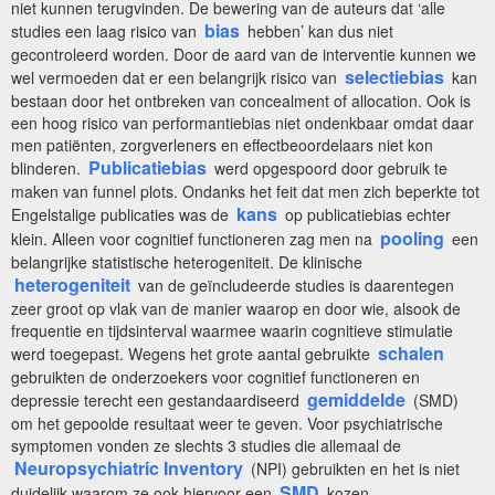
niet kunnen terugvinden. De bewering van de auteurs dat ‘alle
bias
studies een laag risico van
hebben’ kan dus niet
gecontroleerd worden. Door de aard van de interventie kunnen we
selectiebias
wel vermoeden dat er een belangrijk risico van
kan
bestaan door het ontbreken van concealment of allocation. Ook is
een hoog risico van performantiebias niet ondenkbaar omdat daar
men patiënten, zorgverleners en effectbeoordelaars niet kon
Publicatiebias
blinderen.
werd opgespoord door gebruik te
maken van funnel plots. Ondanks het feit dat men zich beperkte tot
kans
Engelstalige publicaties was de
op publicatiebias echter
pooling
klein. Alleen voor cognitief functioneren zag men na
een
belangrijke statistische heterogeniteit. De klinische
heterogeniteit
van de geïncludeerde studies is daarentegen
zeer groot op vlak van de manier waarop en door wie, alsook de
frequentie en tijdsinterval waarmee waarin cognitieve stimulatie
schalen
werd toegepast. Wegens het grote aantal gebruikte
gebruikten de onderzoekers voor cognitief functioneren en
gemiddelde
depressie terecht een gestandaardiseerd
(SMD)
om het gepoolde resultaat weer te geven. Voor psychiatrische
symptomen vonden ze slechts 3 studies die allemaal de
Neuropsychiatric Inventory
(NPI) gebruikten en het is niet
SMD
duidelijk waarom ze ook hiervoor een
kozen.