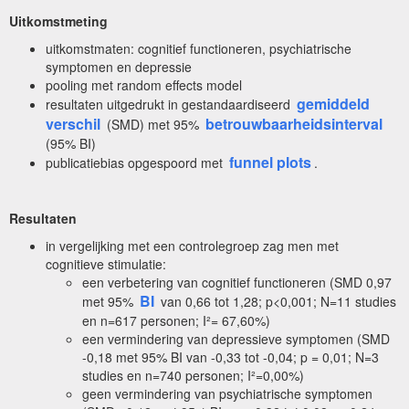
Uitkomstmeting
uitkomstmaten: cognitief functioneren, psychiatrische
symptomen en depressie
pooling met random effects model
gemiddeld
resultaten uitgedrukt in gestandaardiseerd
verschil
betrouwbaarheidsinterval
(SMD) met 95%
(95% BI)
funnel plots
publicatiebias opgespoord met
.
Resultaten
in vergelijking met een controlegroep zag men met
cognitieve stimulatie:
een verbetering van cognitief functioneren (SMD 0,97
BI
met 95%
van 0,66 tot 1,28; p<0,001; N=11 studies
en n=617 personen; I²= 67,60%)
een vermindering van depressieve symptomen (SMD
-0,18 met 95% BI van -0,33 tot -0,04; p = 0,01; N=3
studies en n=740 personen; I²=0,00%)
geen vermindering van psychiatrische symptomen