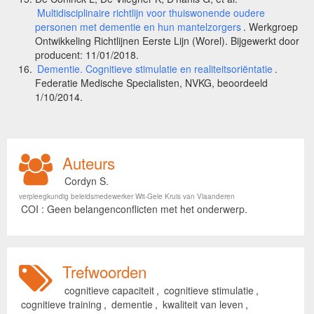
Multidisciplinaire richtlijn voor thuiswonende oudere
personen met dementie en hun mantelzorgers
. Werkgroep
Ontwikkeling Richtlijnen Eerste Lijn (Worel). Bijgewerkt door
producent: 11/01/2018.
Dementie. Cognitieve stimulatie en realiteitsoriëntatie
.
Federatie Medische Specialisten, NVKG, beoordeeld
1/10/2014.
Auteurs
Cordyn S.
verpleegkundig beleidsmedewerker Wit-Gele Kruis van Vlaanderen
COI : Geen belangenconflicten met het onderwerp.
Trefwoorden
cognitieve capaciteit
,
cognitieve stimulatie
,
cognitieve training
,
dementie
,
kwaliteit van leven
,