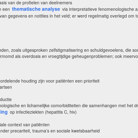
basis van de profielen van deelnemers
thematische analyse
an een
via interpretatieve fenomenologische ana
an gegevens en notities in het veld; er werd regelmatig overlegd om 
n, zoals uitgesproken zelfstigmatisering en schuldgevoelens, die som
momd als overdosis en vroegtijdige geheugenproblemen; ook meervo
oordelende houding zijn voor patiënten een prioriteit
 artsen
eductie
ologische en lichamelijke comorbiditeiten die samenhangen met het d
ing
op infectieziekten (hepatitis C, hiv)
ale context van patiënten
nder precariteit, trauma’s en sociale kwetsbaarheid