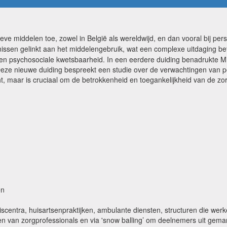
eve middelen toe, zowel in België als wereldwijd, en dan vooral bij per
issen gelinkt aan het middelengebruik, wat een complexe uitdaging b
en psychosociale kwetsbaarheid. In een eerdere duiding benadrukte M
Deze nieuwe duiding bespreekt een studie over de verwachtingen van p
t, maar is cruciaal om de betrokkenheid en toegankelijkheid van de zor
en
risiscentra, huisartsenpraktijken, ambulante diensten, structuren die we
gen van zorgprofessionals en via 'snow balling’ om deelnemers uit gemar