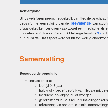
Achtergrond
Sinds vele jaren neemt het gebruik van illegale psychoacti
prevalentie
gepaard met een stijging van de
van stoorn
drugs gebruiken vertonen vaak zowel een medische als e
middelengebruik op korte en middellange termijn (
3,4
). 
hun huisarts. Dat aspect werd tot nu toe weinig onderzoch
Samenvatting
Bestudeerde populatie
inclusiecriteria:
leeftijd ≥18 jaar
huidig of vroeger gebruik van illegale middel
medische opvolging nu of vroeger
gerekruteerd in Brussel, in 9 instellingen (c
rekrutering via posters, e-mails, aanbevelin