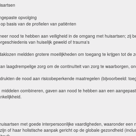
isartsen
ngepaste opvolging
 op basis van de profielen van patiënten
r nood te hebben aan veiligheid in de omgang met huisartsen; zij b
rgeschiedenis van huiselijk geweld of trauma's
f daklozen meldden grotere moeilijkheden om toegang te krijgen tot de
n laagdrempelige zorg om de continuïteit van zorg te waarborgen, on
rukten de nood aan risicobeperkende maatregelen (bijvoorbeeld: toegan
 middelen combineren, gaven aan nood te hebben aan een aangepaste 
kelijkheid.
uisartsen met goede interpersoonlijke vaardigheden, waaronder een ni
jn of haar holistische aanpak gericht op de globale gezondheid (inclu
bruik.