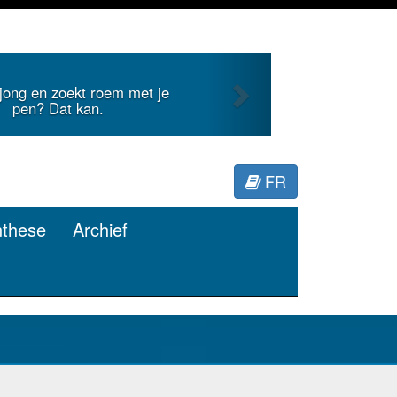
Next
internationale literatuur voor
Minerva.
FR
nthese
Archief