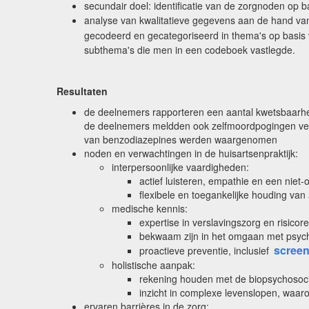
secundair doel: identificatie van de zorgnoden op 
analyse van kwalitatieve gegevens aan de hand v
gecodeerd en gecategoriseerd in thema's op basis v
subthema's die men in een codeboek vastlegde.
Resultaten
de deelnemers rapporteren een aantal kwetsbaarhede
de deelnemers meldden ook zelfmoordpogingen ver
van benzodiazepines werden waargenomen
noden en verwachtingen in de huisartsenpraktijk:
interpersoonlijke vaardigheden:
actief luisteren, empathie en een niet-
flexibele en toegankelijke houding van
medische kennis:
expertise in verslavingszorg en risicor
bekwaam zijn in het omgaan met psych
screen
proactieve preventie, inclusief
holistische aanpak:
rekening houden met de biopsychosoci
inzicht in complexe levenslopen, waaro
ervaren barrières in de zorg: