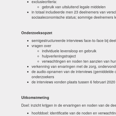
exclusiecriteria:
gebruik van uitsluitend legale middelen
in totaal includeerde men 23 deelnemers van verschi
sociaaleconomische status; sommige deelnemers leef
Onderzoeksopzet
semigestructureerde interviews face-to-face bij dee
vragen over
individuele levensloop en gebruik
hulpverleningstraject
verwachtingen en noden ten aanzien van hun
verkenning van ervaringen met de zorg, ondervond
de audio-opnamen van de interviews (gemiddelde d
onderzoekers
de interviews vonden plaats tussen 6 februari 20
Uitkomstmeting
Doel: inzicht krijgen in de ervaringen en noden van de d
hoofddoel: identificatie van de noden en verwachti