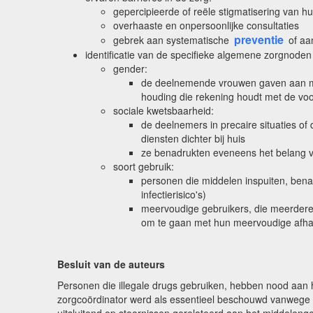
gepercipieerde of reële stigmatisering van hu
overhaaste en onpersoonlijke consultaties
preventie
gebrek aan systematische
of aa
identificatie van de specifieke algemene zorgnoden
gender:
de deelnemende vrouwen gaven aan mee
houding die rekening houdt met de voo
sociale kwetsbaarheid:
de deelnemers in precaire situaties o
diensten dichter bij huis
ze benadrukten eveneens het belang va
soort gebruik:
personen die middelen inspuiten, benad
infectierisico's)
meervoudige gebruikers, die meerdere
om te gaan met hun meervoudige afhan
Besluit van de auteurs
Personen die illegale drugs gebruiken, hebben nood aan h
zorgcoördinator werd als essentieel beschouwd vanwege zi
uitsluitend op stoornissen gerelateerd aan het middelenge