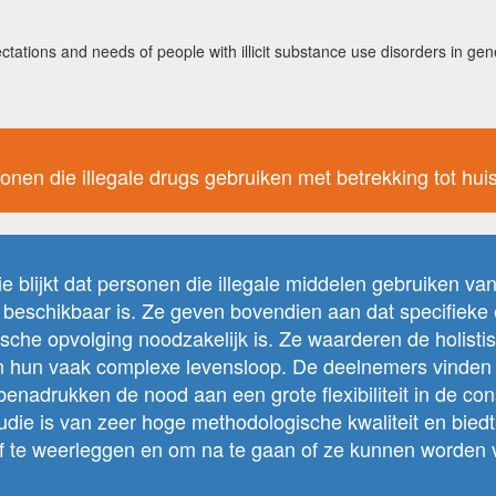
ations and needs of people with illicit substance use disorders in gene
en die illegale drugs gebruiken met betrekking tot hui
 blijkt dat personen die illegale middelen gebruiken van 
er beschikbaar is. Ze geven bovendien aan dat specifieke
ische opvolging noodzakelijk is. Ze waarderen de holist
 hun vaak complexe levensloop. De deelnemers vinden h
benadrukken de nood aan een grote flexibiliteit in de co
ie is van zeer hoge methodologische kwaliteit en biedt
of te weerleggen en om na te gaan of ze kunnen worden