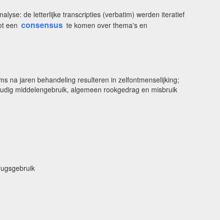
lyse: de letterlijke transcripties (verbatim) werden iteratief
consensus
tot een
te komen over thema's en
s na jaren behandeling resulteren in zelfontmenselijking;
udig middelengebruik, algemeen rookgedrag en misbruik
rugsgebruik