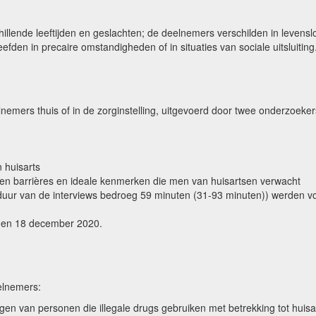
llende leeftijden en geslachten; de deelnemers verschilden in levensloo
den in precaire omstandigheden of in situaties van sociale uitsluiting
lnemers thuis of in de zorginstelling, uitgevoerd door twee onderzoeke
 huisarts
en barrières en ideale kenmerken die men van huisartsen verwacht
uur van de interviews bedroeg 59 minuten (31-93 minuten)) werden vo
20 en 18 december 2020.
eelnemers:
ngen van personen die illegale drugs gebruiken met betrekking tot huis