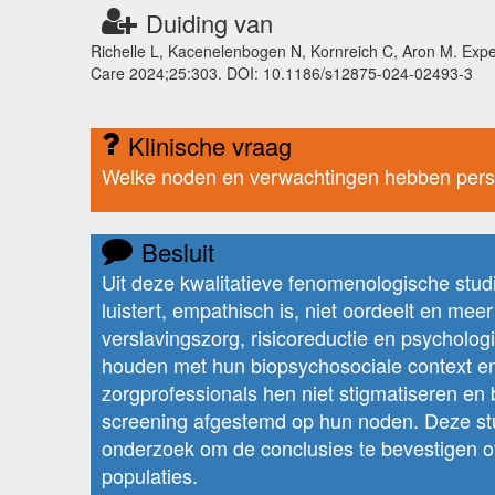
Duiding van
Richelle L, Kacenelenbogen N, Kornreich C, Aron M. Expect
Care 2024;25:303. DOI: 10.1186/s12875-024-02493-3
Klinische vraag
Welke noden en verwachtingen hebben person
Besluit
Uit deze kwalitatieve fenomenologische studie
luistert, empathisch is, niet oordeelt en me
verslavingszorg, risicoreductie en psycholog
houden met hun biopsychosociale context en
zorgprofessionals hen niet stigmatiseren en 
screening afgestemd op hun noden. Deze stud
onderzoek om de conclusies te bevestigen 
populaties.