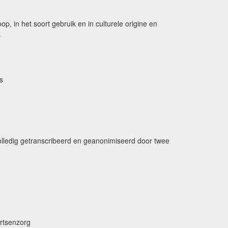
p, in het soort gebruik en in culturele origine en
.
rs
lledig getranscribeerd en geanonimiseerd door twee
artsenzorg