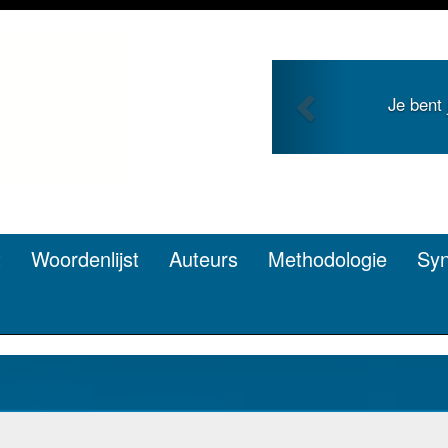
Previous
g en zoekt roem met je
Je duidt 
en? Dat kan.
t
Woordenlijst
Auteurs
Methodologie
Sy