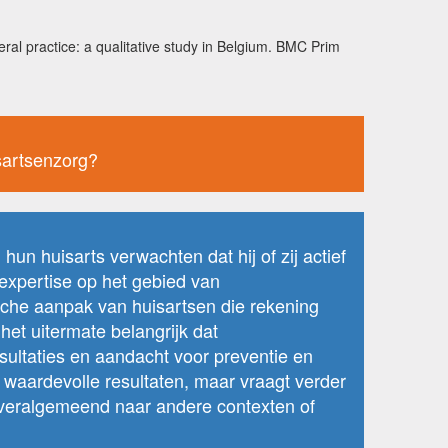
ral practice: a qualitative study in Belgium. BMC Prim
sartsenzorg?
hun huisarts verwachten dat hij of zij actief
 expertise op het gebied van
ische aanpak van huisartsen die rekening
et uitermate belangrijk dat
nsultaties en aandacht voor preventie en
 waardevolle resultaten, maar vraagt verder
 veralgemeend naar andere contexten of