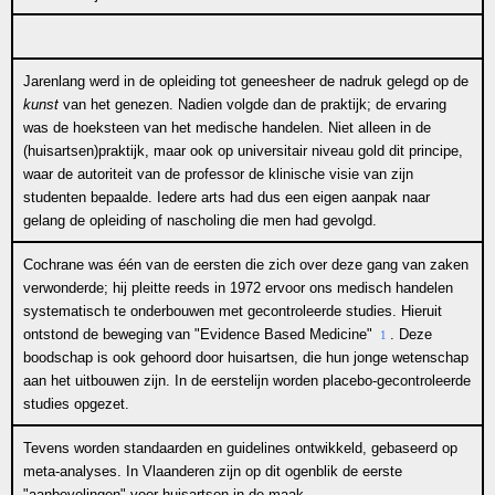
Jarenlang werd in de opleiding tot geneesheer de nadruk gelegd op de
kunst
van het genezen. Nadien volgde dan de praktijk; de ervaring
was de hoeksteen van het medische handelen. Niet alleen in de
(huisartsen)praktijk, maar ook op universitair niveau gold dit principe,
waar de autoriteit van de professor de klinische visie van zijn
studenten bepaalde. Iedere arts had dus een eigen aanpak naar
gelang de opleiding of nascholing die men had gevolgd.
Cochrane was één van de eersten die zich over deze gang van zaken
verwonderde; hij pleitte reeds in 1972 ervoor ons medisch handelen
systematisch te onderbouwen met gecontroleerde studies. Hieruit
ontstond de beweging van "Evidence Based Medicine"
. Deze
1
boodschap is ook gehoord door huisartsen, die hun jonge wetenschap
aan het uitbouwen zijn. In de eerstelijn worden placebo-gecontroleerde
studies opgezet.
Tevens worden standaarden en guidelines ontwikkeld, gebaseerd op
meta-analyses. In Vlaanderen zijn op dit ogenblik de eerste
"aanbevelingen" voor huisartsen in de maak.