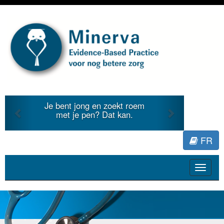
Previous
Next
ekt roem
Je duidt internationale
 kan.
literatuur voor Minerva.
FR
Toggle
navigat