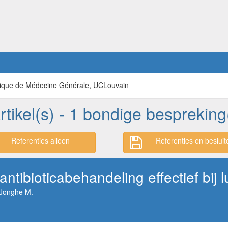
mique de Médecine Générale, UCLouvain
rtikel(s) - 1 bondige bespreking
Referenties alleen
Referenties en besluit
ntibioticabehandeling effectief bij 
 Jonghe M.