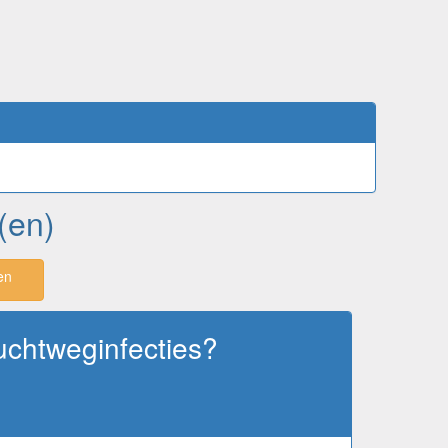
(en)
en
luchtweginfecties?