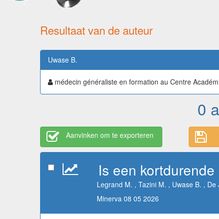
Resultaat van de auteur
Uwase B.
médecin généraliste en formation au Centre Acadé
0 a
Aanvinken om te exporteren
Is een kortdurende a
Legrand M. , Tazini M. , Uwase B. , De
Minerva 08 05 2026