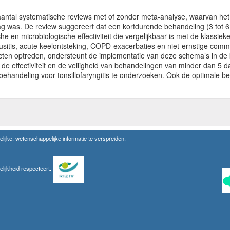
aantal systematische reviews met of zonder meta-analyse, waarvan he
 laag was. De review suggereert dat een kortdurende behandeling (3 tot
he en microbiologische effectiviteit die vergelijkbaar is met de klassie
sitis, acute keelontsteking, COPD-exacerbaties en niet-ernstige commu
en optreden, ondersteunt de implementatie van deze schema’s in de kl
 de effectiviteit en de veiligheid van behandelingen van minder dan 
behandeling voor tonsillofaryngitis te onderzoeken. Ook de optimale
lijke, wetenschappelijke informatie te verspreiden.
elijkheid respecteert.