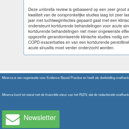
Deze umbrella review is gebaseerd op een zeer groot 
kwaliteit van de oorspronkelijke studies laag tot zeer
jaar met luchtweginfecties gepaard gaat met een klinisc
ondersteunt kortdurende behandelingen voor acute sinu
kortdurende behandelingen niet meer ongewenste effect
opgezette gerandomiseerde klinische studies nodig om
COPD-exacerbaties en van een kortdurende penicilline
acute sinusitis moet verder onderzocht worden.
Minerva is een organisatie voor Evidence-Based Practice en heeft als doelstelling onafhanke
Minerva komt tot stand met de financiële steun van het RIZIV, dat de redactionele onafhank
Newsletter