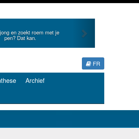
Next
 jong en zoekt roem met je
pen? Dat kan.
FR
nthese
Archief