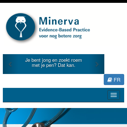
Previous
Next
Je bent jong en zoekt roem
met je pen? Dat kan.
FR
Toggle
navigat