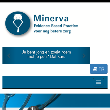
Previous
Next
Je bent jong en zoekt roem
met je pen? Dat kan.
FR
Toggle
navigat