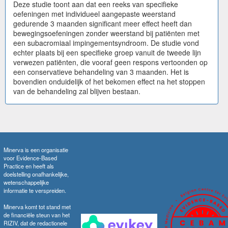
Deze studie toont aan dat een reeks van specifieke
oefeningen met individueel aangepaste weerstand
gedurende 3 maanden significant meer effect heeft dan
bewegingsoefeningen zonder weerstand bij patiënten met
een subacromiaal impingementsyndroom. De studie vond
echter plaats bij een specifieke groep vanuit de tweede lijn
verwezen patiënten, die vooraf geen respons vertoonden op
een conservatieve behandeling van 3 maanden. Het is
bovendien onduidelijk of het bekomen effect na het stoppen
van de behandeling zal blijven bestaan.
Minerva is een organisatie
voor Evidence-Based
Practice en heeft als
doelstelling onafhankelijke,
wetenschappelijke
informatie te verspreiden.
Minerva komt tot stand met
de financiële steun van het
RIZIV, dat de redactionele