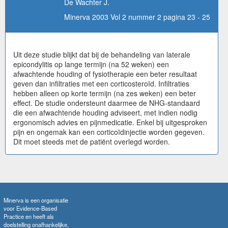
De Wachter J.
Minerva 2003 Vol 2 nummer 2 pagina 23 - 25
Uit deze studie blijkt dat bij de behandeling van laterale
epicondylitis op lange termijn (na 52 weken) een
afwachtende houding of fysiotherapie een beter resultaat
geven dan infiltraties met een corticosteroïd. Infiltraties
hebben alleen op korte termijn (na zes weken) een beter
effect. De studie ondersteunt daarmee de NHG-standaard
die een afwachtende houding adviseert, met indien nodig
ergonomisch advies en pijnmedicatie. Enkel bij uitgesproken
pijn en ongemak kan een corticoïdinjectie worden gegeven.
Dit moet steeds met de patiënt overlegd worden.
Minerva is een organisatie
voor Evidence-Based
Practice en heeft als
doelstelling onafhankelijke,