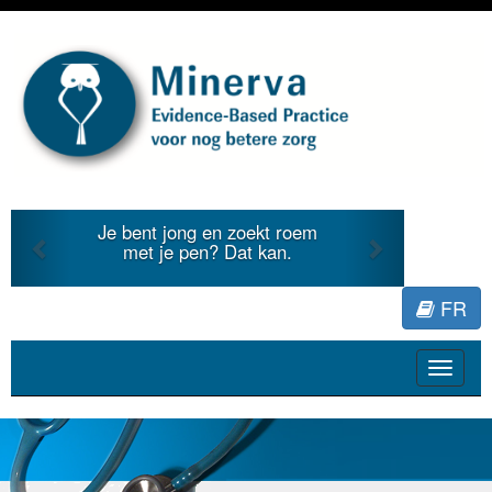
Previous
Next
Je bent jong en zoekt roem
met je pen? Dat kan.
FR
Toggle
navigat