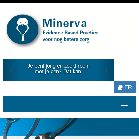
Previous
Next
Je bent jong en zoekt roem
J
met je pen? Dat kan.
li
FR
Toggle
navigat