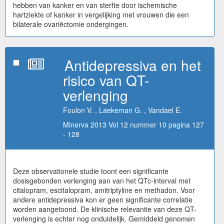
hebben van kanker en van sterfte door ischemische
hartziekte of kanker in vergelijking met vrouwen die een
bilaterale ovariëctomie ondergingen.
Antidepressiva en het
risico van QT-
verlenging
Foulon V. , Laekeman G. , Vandael E.
Minerva 2013 Vol 12 nummer 10 pagina 127
- 128
Deze observationele studie toont een significante
dosisgebonden verlenging aan van het QTc-interval met
citalopram, escitalopram, amitriptyline en methadon. Voor
andere antidepressiva kon er geen significante correlatie
worden aangetoond. De klinische relevantie van deze QT-
verlenging is echter nog onduidelijk. Gemiddeld genomen