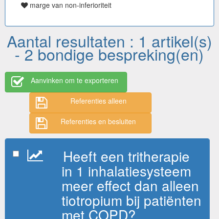
marge van non-inferioriteit
Aantal resultaten : 1 artikel(s)
- 2 bondige bespreking(en)
Aanvinken om te exporteren
Referenties alleen
Referenties en besluiten
Heeft een tritherapie
in 1 inhalatiesysteem
meer effect dan alleen
tiotropium bij patiënten
met COPD?