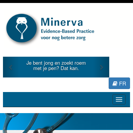
Previous
Next
Je bent jong en zoekt roem
met je pen? Dat kan.
FR
Toggle
navigat