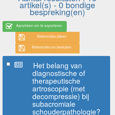
artikel(s) - 0 bondige
bespreking(en)
Aanvinken om te exporteren
Referenties alleen
Referenties en besluiten
Het belang van
diagnostische of
therapeutische
artroscopie (met
decompressie) bij
subacromiale
schouderpathologie?