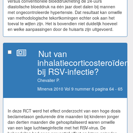
versus conventionele bloeddrukmeting de 24-uurs
diastolische bloeddruk na één jaar doet dalen bij mannen
met ongecontroleerde hypertensie. Dat resultaat kan omwille
van methodologische tekortkomingen echter ook aan het
toeval te wijten zijn. Het is bovendien niet duidelijk hoeveel
en welke aanpassingen door de huisarts zijn uitgevoerd.
Nut van
inhalatiecorticosteroïden
bij RSV-infectie?
Chevalier P.
Minerva 2010 Vol 9 nummer 6 pagina 64 - 65
In deze RCT werd het effect onderzocht van een hoge dosis
beclametason gedurende drie maanden bij kinderen jonger
dan dertien maanden die gehospitaliseerd waren omwille
van een lage luchtweginfectie met het RSV-virus. De