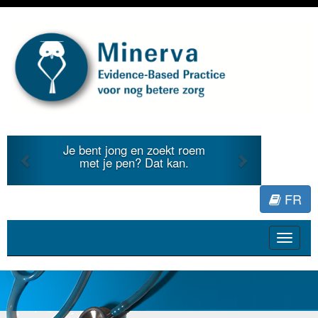
Previous
Next
Je bent jong en zoekt roem
met je pen? Dat kan.
FR
Toggle
navigat