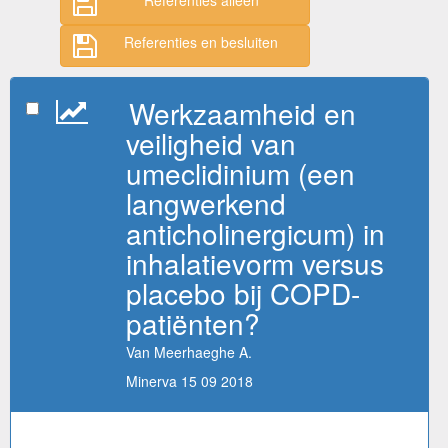
Referenties en besluiten
Werkzaamheid en
veiligheid van
umeclidinium (een
langwerkend
anticholinergicum) in
inhalatievorm versus
placebo bij COPD-
patiënten?
Van Meerhaeghe A.
Minerva 15 09 2018