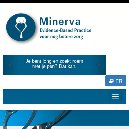
Previous
Next
Je bent jong en zoekt roem
met je pen? Dat kan.
FR
Toggle
navigat