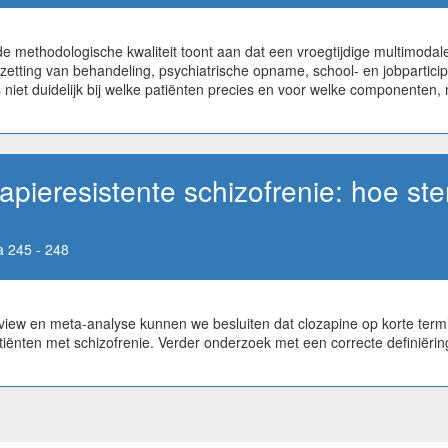
methodologische kwaliteit toont aan dat een vroegtijdige multimodale
pzetting van behandeling, psychiatrische opname, school- en jobpartic
 is niet duidelijk bij welke patiënten precies en voor welke componenten,
apieresistente schizofrenie: hoe ste
 245 - 248
view en meta-analyse kunnen we besluiten dat clozapine op korte termi
iënten met schizofrenie. Verder onderzoek met een correcte definiërin