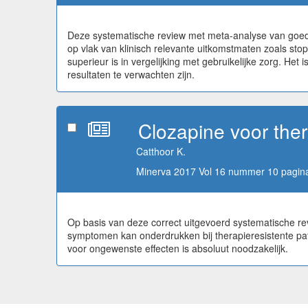
Deze systematische review met meta-analyse van goede 
op vlak van klinisch relevante uitkomstmaten zoals sto
superieur is in vergelijking met gebruikelijke zorg. Het
resultaten te verwachten zijn.
Clozapine voor ther
Catthoor K.
Minerva 2017 Vol 16 nummer 10 pagina
Op basis van deze correct uitgevoerd systematische re
symptomen kan onderdrukken bij therapieresistente pat
voor ongewenste effecten is absoluut noodzakelijk.