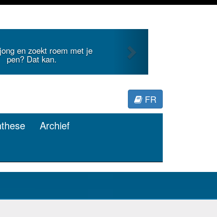
Next
 jong en zoekt roem met je
pen? Dat kan.
FR
nthese
Archief