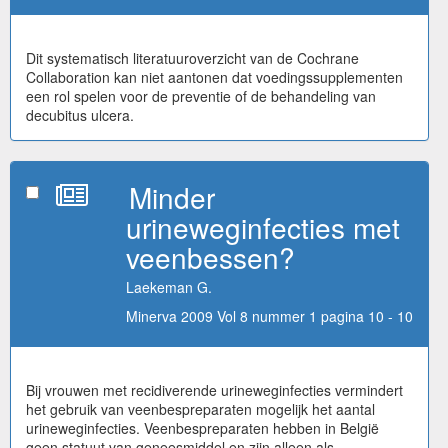
Dit systematisch literatuuroverzicht van de Cochrane
Collaboration kan niet aantonen dat voedingssupplementen
een rol spelen voor de preventie of de behandeling van
decubitus ulcera.
Minder
urineweginfecties met
veenbessen?
Laekeman G.
Minerva 2009 Vol 8 nummer 1 pagina 10 - 10
Bij vrouwen met recidiverende urineweginfecties vermindert
het gebruik van veenbespreparaten mogelijk het aantal
urineweginfecties. Veenbespreparaten hebben in België
geen statuut van geneesmiddel en zijn alleen als