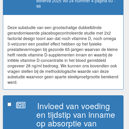
Minerva 2025 Vol 24 nummer 4 pagina 93 -
96
Deze substudie van een grootschalige dubbelblinde
gerandomiseerde placebogecontroleerde studie met 2x2
factorial design toont aan dat noch vitamine D, noch omega
3-vetzuren een positief effect hebben op het fysieke
prestatievermogen bij gezonde 65-jarigen waarvan de kleine
helft reeds vitamine D-supplementen innam en waarbij de
initiële vitamine D-concentratie in het bloed gemiddeld
ongeveer 28 ng/ml bedroeg. We kunnen ons bovendien ook
vragen stellen bij de methodologische waarde van deze
substudie waarvoor geen aparte steekproefgrootte berekend
werd.
Invloed van voeding
en tijdstip van inname
op absorptie van