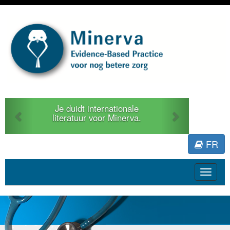
Previous
Next
Je duidt internationale
literatuur voor Minerva.
FR
Toggle
navigat