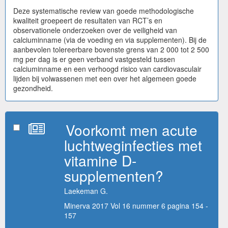
Deze systematische review van goede methodologische
kwaliteit groepeert de resultaten van RCT’s en
observationele onderzoeken over de veiligheid van
calciuminname (via de voeding en via supplementen). Bij de
aanbevolen tolereerbare bovenste grens van 2 000 tot 2 500
mg per dag is er geen verband vastgesteld tussen
calciuminname en een verhoogd risico van cardiovasculair
lijden bij volwassenen met een over het algemeen goede
gezondheid.
Voorkomt men acute
luchtweginfecties met
vitamine D-
supplementen?
Laekeman G.
Minerva 2017 Vol 16 nummer 6 pagina 154 -
157