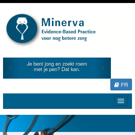
Previous
Next
Je bent jong en zoekt roem
met je pen? Dat kan.
FR
Toggle
navigat