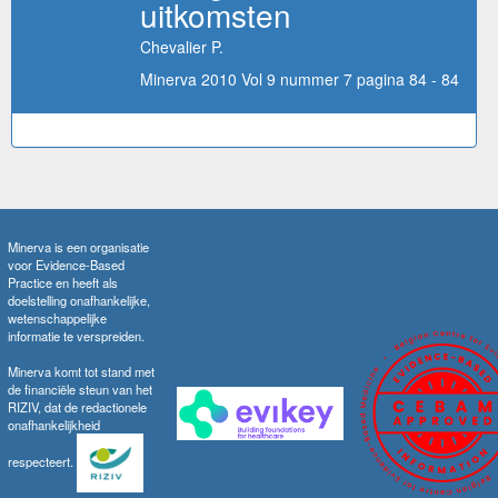
uitkomsten
Chevalier P.
Minerva 2010 Vol 9 nummer 7 pagina 84 - 84
Minerva is een organisatie
voor Evidence-Based
Practice en heeft als
doelstelling onafhankelijke,
wetenschappelijke
informatie te verspreiden.
Minerva komt tot stand met
de financiële steun van het
RIZIV, dat de redactionele
onafhankelijkheid
respecteert.