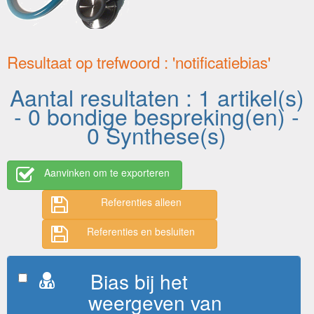
Resultaat op trefwoord : 'notificatiebias'
Aantal resultaten : 1 artikel(s)
- 0 bondige bespreking(en) -
0 Synthese(s)
Aanvinken om te exporteren
Referenties alleen
Referenties en besluiten
Bias bij het
weergeven van