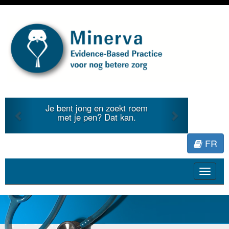
Previous
Next
Je bent jong en zoekt roem
met je pen? Dat kan.
FR
Toggle
navigat