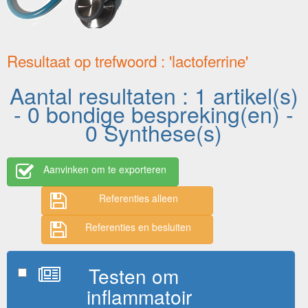
Resultaat op trefwoord : 'lactoferrine'
Aantal resultaten : 1 artikel(s)
- 0 bondige bespreking(en) -
0 Synthese(s)
Aanvinken om te exporteren
Referenties alleen
Referenties en besluiten
Testen om
inflammatoir