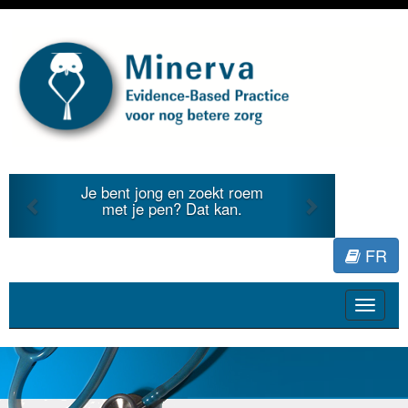
Previous
Next
Je bent jong en zoekt roem
met je pen? Dat kan.
FR
Toggle
navigat