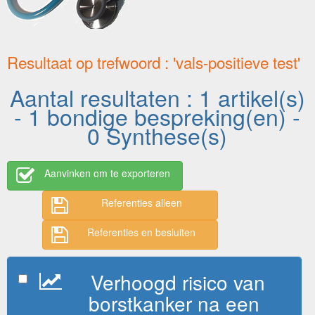
Resultaat op trefwoord : 'vals-positieve test'
Aantal resultaten : 1 artikel(s)
- 1 bondige bespreking(en) -
0 Synthese(s)
Aanvinken om te exporteren
Referenties alleen
Referenties en besluiten
Verhoogd risico van
borstkanker na een