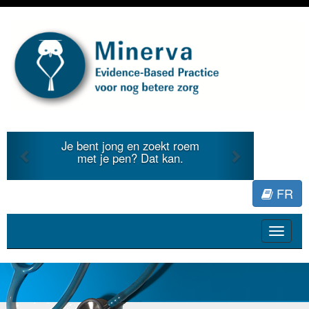
Previous
Next
Je bent jong en zoekt roem
met je pen? Dat kan.
FR
Toggle
navigat