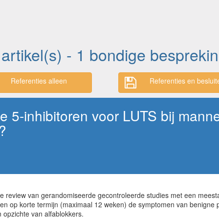
 artikel(s) - 1 bondige bespreki
Referenties alleen
Referenties en besluit
pe 5-inhibitoren voor LUTS bij man
?
 review van gerandomiseerde gecontroleerde studies met een meestal o
oren op korte termijn (maximaal 12 weken) de symptomen van benigne pr
 opzichte van alfablokkers.