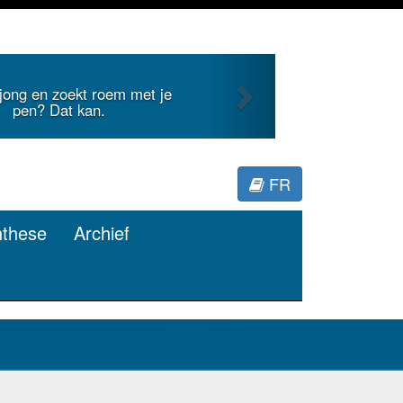
Next
 jong en zoekt roem met je
pen? Dat kan.
FR
nthese
Archief