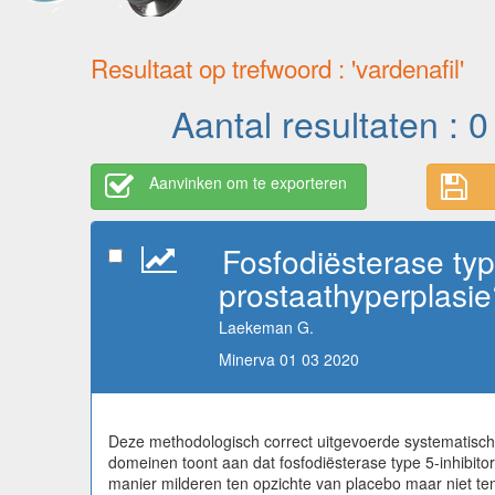
Resultaat op trefwoord : 'vardenafil'
Aantal resultaten : 0
Aanvinken om te exporteren
Fosfodiësterase ty
prostaathyperplasie
Laekeman G.
Minerva 01 03 2020
Deze methodologisch correct uitgevoerde systematische
domeinen toont aan dat fosfodiësterase type 5-inhibit
manier milderen ten opzichte van placebo maar niet ten