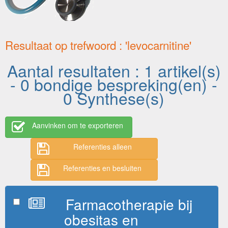
Resultaat op trefwoord : 'levocarnitine'
Aantal resultaten : 1 artikel(s)
- 0 bondige bespreking(en) -
0 Synthese(s)
Aanvinken om te exporteren
Referenties alleen
Referenties en besluiten
Farmacotherapie bij
obesitas en