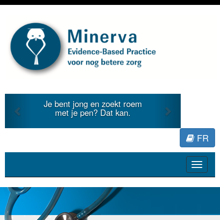
Previous
Next
Je bent jong en zoekt roem
met je pen? Dat kan.
FR
Toggle
navigat