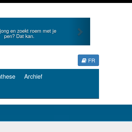
Next
 jong en zoekt roem met je
pen? Dat kan.
FR
nthese
Archief