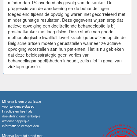
minder dan 1% overleed als gevolg van de kanker. De
progressie van de aandoening en de behandelingen
toegediend tijdens de opvolging waren niet gecorreleerd met
minder gunstige resultaten. Deze gegevens wijzen erop dat
actieve opvolging een doeltreffende behandeloptie is bij
prostaatkanker met laag risico. Deze studie van goede
methodologische kwaliteit levert krachtige bewijzen op die de
Belgische artsen moeten geruststellen wanneer ze actieve
opvolging voorstellen aan hun patiënten. Het is nu gebleken
dat deze beleidsstrategie geen verlies van
behandelingsmogelijkheden inhoudt, zelfs niet in geval van
ziekteprogressie.
Minerva is een organisatie
voor Evidence-Based
Practice en heeft als
doelstelling onafhankelijke,
wetenschappelijke
informatie te verspreiden.
Minerva komt tot stand met