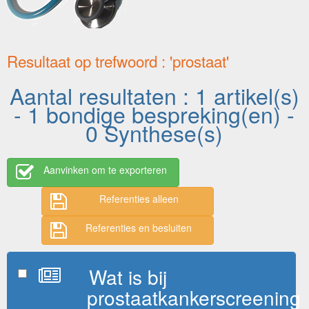
Resultaat op trefwoord : 'prostaat'
Aantal resultaten : 1 artikel(s)
- 1 bondige bespreking(en) -
0 Synthese(s)
Aanvinken om te exporteren
Referenties alleen
Referenties en besluiten
Wat is bij
prostaatkankerscreening