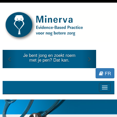
Previous
Next
Je bent jong en zoekt roem
met je pen? Dat kan.
FR
Toggle
navigat