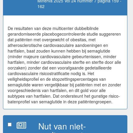
Minerva 2025 Vol 24 nummer 7 pagina 159 -
162
De resultaten van deze multicenter dubbelblinde
gerandomiseerde placebogecontroleerde studie suggereren
dat patiënten met overgewicht of obesitas, met
atherosclerotische cardiovasculaire aandoeningen en
hartfalen, baat zouden kunnen hebben bij semaglutide
(minder majeure cardiovasculaire gebeurtenissen, minder
hartfalen, minder cardiovasculaire sterfte en sterfte door alle
oorzaken) zonder dat een voorafgaande gedetailleerde
cardiovasculaire risicostratificatie nodig is. Het
veiligheidsprofiel en de stopzettingspercentages van
semaglutide waren vergelijkbaar bij patiënten met en zonder
voorgeschiedenis van hartfalen, en dit gold voor alle
subtypes van hartfalen. Dat ondersteunt het gunstige risico-
batenprofiel van semaglutide in deze patiëntengroepen.
Nut van niet-