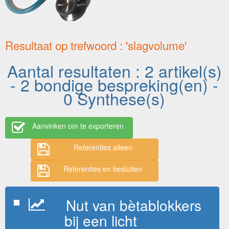
Resultaat op trefwoord : 'slagvolume'
Aantal resultaten : 2 artikel(s)
- 2 bondige bespreking(en) -
0 Synthese(s)
Aanvinken om te exporteren
Referenties alleen
Referenties en besluiten
Nut van bètablokkers
bij een licht