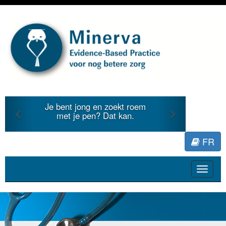
Previous
Next
Je bent jong en zoekt roem
met je pen? Dat kan.
FR
Toggle
navigat