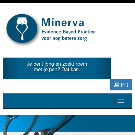
Previous
Next
Je bent jong en zoekt roem
met je pen? Dat kan.
FR
Toggle
navigat