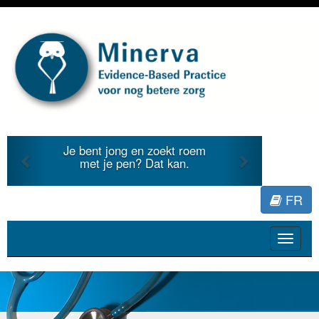
Previous
Next
Je bent jong en zoekt roem
met je pen? Dat kan.
FR
Toggle
navigat