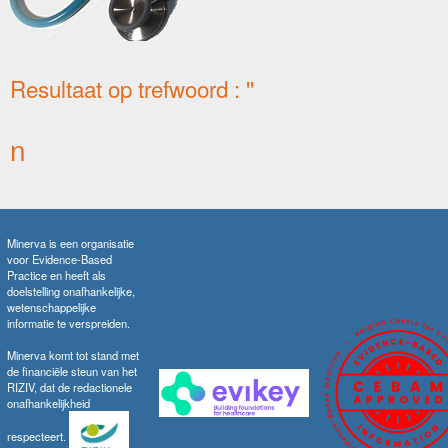
Resultaat op trefwoord : ''
n
Minerva is een organisatie
voor Evidence-Based
Practice en heeft als
doelstelling onafhankelijke,
wetenschappelijke
informatie te verspreiden.
Minerva komt tot stand met
de financiële steun van het
RIZIV, dat de redactionele
onafhankelijkheid
respecteert.