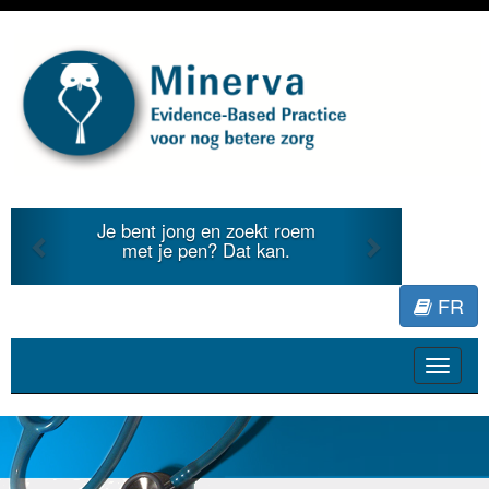
Previous
Next
Je bent jong en zoekt roem
met je pen? Dat kan.
FR
Toggle
navigat