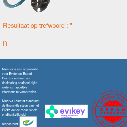
Resultaat op trefwoord : ''
n
Minerva is een organisatie
voor Evidence-Based
Practice en heeft als
doelstelling onafhankelijke,
wetenschappelijke
informatie te verspreiden.
Minerva komt tot stand met
de financiële steun van het
RIZIV, dat de redactionele
onafhankelijkheid
respecteert.