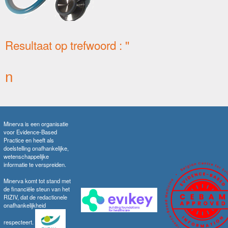
Resultaat op trefwoord : ''
n
Minerva is een organisatie
voor Evidence-Based
Practice en heeft als
doelstelling onafhankelijke,
wetenschappelijke
informatie te verspreiden.
Minerva komt tot stand met
de financiële steun van het
RIZIV, dat de redactionele
onafhankelijkheid
respecteert.