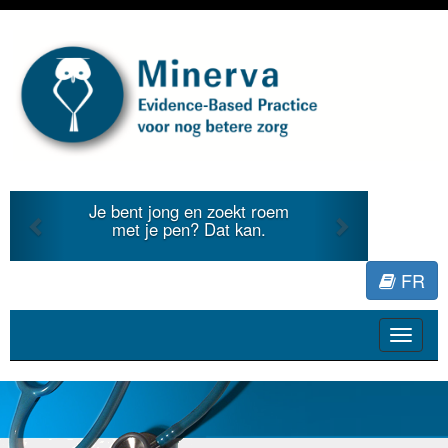
Previous
Next
Je bent jong en zoekt roem
met je pen? Dat kan.
FR
Toggle
navigat