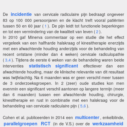
incidentie
De
van cervicale radiculaire pijn bedraagt ongeveer
83 op 100 000 persoonjaren en de klacht treft vooral patiënten
tussen 50 en 60 jaar (
1
). De pijn leidt tot functionele beperkingen
en tot een vermindering van de kwaliteit van leven (
2
).
In 2010 gaf Minerva commentaar op een studie die het effect
vergeleek van een halfharde halskraag of kinesitherapie enerzijds
met een afwachtende houding anderzijds voor de behandeling van
recent ontstane (minder dan 4 weken) cervicale radiculopathie
(
3,4
). Tijdens de eerste 6 weken van de behandeling waren beide
statistisch significant
interventies
effectiever dan een
afwachtende houding, maar de klinische relevantie van dit resultaat
was twijfelachtig. Na 6 maanden was er geen verschil meer tussen
de 3 onderzoeksgroepen. In 2 (zeer) oude studies kon men
evenmin een significant verschil aantonen op langere termijn (meer
dan 6 maanden) tussen een afwachtende houding, chirurgie,
kinesitherapie en rust in combinatie met een halskraag voor de
behandeling van cervicale radiculaire pijn (
5,6
).
multicenter
Cohen et al. publiceerden in 2014 een
, enkelblinde,
parallelgroepen
RCT
werkzaamheid
(in de V.S.) over de