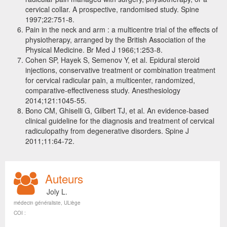
cervical collar. A prospective, randomised study. Spine
1997;22:751-8.
Pain in the neck and arm : a multicentre trial of the effects of
physiotherapy, arranged by the British Association of the
Physical Medicine. Br Med J 1966;1:253-8.
Cohen SP, Hayek S, Semenov Y, et al. Epidural steroid
injections, conservative treatment or combination treatment
for cervical radicular pain, a multicenter, randomized,
comparative-effectiveness study. Anesthesiology
2014;121:1045-55.
Bono CM, Ghiselli G, Gilbert TJ, et al. An evidence-based
clinical guideline for the diagnosis and treatment of cervical
radiculopathy from degenerative disorders. Spine J
2011;11:64-72.
Auteurs
Joly L.
médecin généraliste, ULiège
COI :