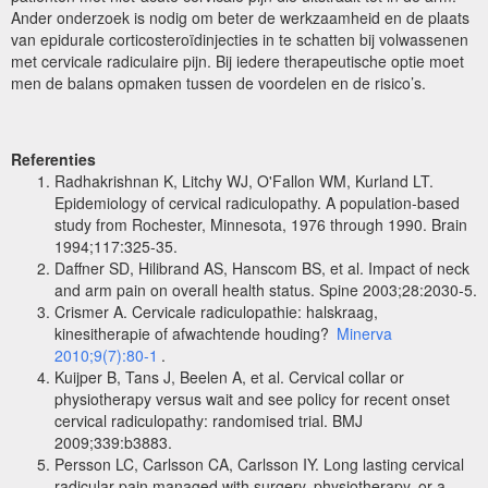
Ander onderzoek is nodig om beter de werkzaamheid en de plaats
van epidurale corticosteroïdinjecties in te schatten bij volwassenen
met cervicale radiculaire pijn. Bij iedere therapeutische optie moet
men de balans opmaken tussen de voordelen en de risico’s.
Referenties
Radhakrishnan K, Litchy WJ, O'Fallon WM, Kurland LT.
E
pidemiology of cervical radiculopathy. A population-based
study from Rochester, Minnesota, 1976 through 1990. Brain
1994;117:325-35.
Daffner SD, Hilibrand AS, Hanscom BS, et al. Impact of neck
and arm pain on overall health status. Spine 2003;28:2030-5.
Crismer A. Cervicale radiculopathie: halskraag,
kinesitherapie of afwachtende houding?
Minerva
2010;9(7):80-1
.
Kuijper B, Tans J, Beelen A, et al. Cervical collar or
physiotherapy versus wait and see policy for recent onset
cervical radiculopathy: randomised trial. BMJ
2009;339:b3883.
Persson LC, Carlsson CA, Carlsson IY. Long lasting cervical
radicular pain managed with surgery, physiotherapy, or a