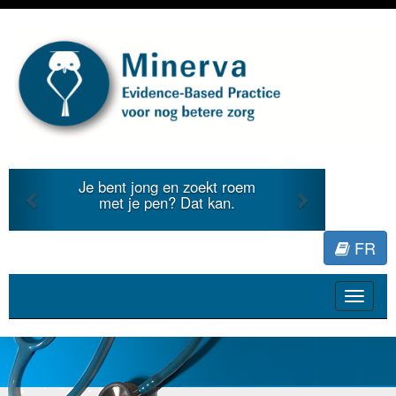
Previous
Next
roem
Je duidt internationale
.
literatuur voor Minerva.
FR
Toggle
navigat