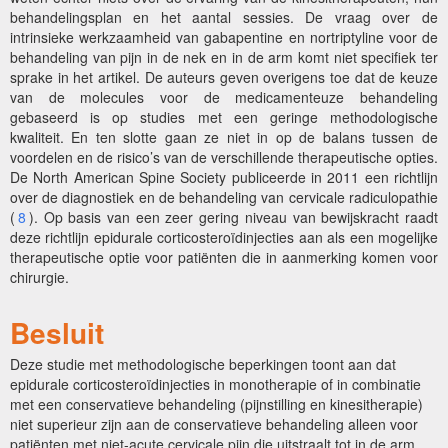
behandelingsplan en het aantal sessies. De vraag over de
intrinsieke werkzaamheid van gabapentine en nortriptyline voor de
behandeling van pijn in de nek en in de arm komt niet specifiek ter
sprake in het artikel. De auteurs geven overigens toe dat de keuze
van de molecules voor de medicamenteuze behandeling
gebaseerd is op studies met een geringe methodologische
kwaliteit. En ten slotte gaan ze niet in op de balans tussen de
voordelen en de risico’s van de verschillende therapeutische opties.
De North American Spine Society publiceerde in 2011 een richtlijn
over de diagnostiek en de behandeling van cervicale radiculopathie
(
8
). Op basis van een zeer gering niveau van bewijskracht raadt
deze richtlijn epidurale corticosteroïdinjecties aan als een mogelijke
therapeutische optie voor patiënten die in aanmerking komen voor
chirurgie.
Besluit
Deze studie met methodologische beperkingen toont aan dat
epidurale corticosteroïdinjecties in monotherapie of in combinatie
met een conservatieve behandeling (pijnstilling en kinesitherapie)
niet superieur zijn aan de conservatieve behandeling alleen voor
patiënten met niet-acute cervicale pijn die uitstraalt tot in de arm.