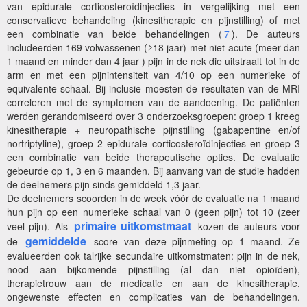
van epidurale corticosteroïdinjecties in vergelijking met een
conservatieve behandeling (kinesitherapie en pijnstilling) of met
een combinatie van beide behandelingen (
7
). De auteurs
includeerden 169 volwassenen (≥18 jaar) met niet-acute (meer dan
1 maand en minder dan 4 jaar ) pijn in de nek die uitstraalt tot in de
arm en met een pijnintensiteit van 4/10 op een numerieke of
equivalente schaal. Bij inclusie moesten de resultaten van de MRI
correleren met de symptomen van de aandoening. De patiënten
werden gerandomiseerd over 3 onderzoeksgroepen: groep 1 kreeg
kinesitherapie + neuropathische pijnstilling (gabapentine en/of
nortriptyline), groep 2 epidurale corticosteroïdinjecties en groep 3
een combinatie van beide therapeutische opties. De evaluatie
gebeurde op 1, 3 en 6 maanden. Bij aanvang van de studie hadden
de deelnemers pijn sinds gemiddeld 1,3 jaar.
De deelnemers scoorden in de week vóór de evaluatie na 1 maand
hun pijn op een numerieke schaal van 0 (geen pijn) tot 10 (zeer
primaire uitkomstmaat
veel pijn). Als
kozen de auteurs voor
gemiddelde
de
score van deze pijnmeting op 1 maand. Ze
evalueerden ook talrijke secundaire uitkomstmaten: pijn in de nek,
nood aan bijkomende pijnstilling (al dan niet opioïden),
therapietrouw aan de medicatie en aan de kinesitherapie,
ongewenste effecten en complicaties van de behandelingen,