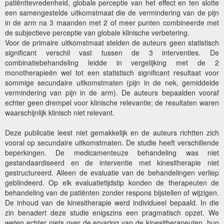
patiënttevredenheid, globale perceptie van het effect en ten slotte
een samengestelde uitkomstmaat die de vermindering van de pijn
in de arm na 3 maanden met 2 of meer punten combineerde met
de subjectieve perceptie van globale klinische verbetering.
Voor de primaire uitkomstmaat stelden de auteurs geen statistisch
significant verschil vast tussen de 3 interventies. De
combinatiebehandeling leidde in vergelijking met de 2
monotherapieën wel tot een statistisch significant resultaat voor
sommige secundaire uitkomstmaten (pijn in de nek, gemiddelde
vermindering van pijn in de arm). De auteurs bepaalden vooraf
echter geen drempel voor klinische relevantie; de resultaten waren
waarschijnlijk klinisch niet relevant.
Deze publicatie leest niet gemakkelijk en de auteurs richtten zich
vooral op secundaire uitkomstmaten. De studie heeft verschillende
beperkingen. De medicamenteuze behandeling was niet
gestandaardiseerd en de interventie met kinesitherapie niet
gestructureerd. Alleen de evaluatie van de behandelingen verliep
geblindeerd. Op elk evaluatietijdstip konden de therapeuten de
behandeling van de patiënten zonder respons bijstellen of wijzigen.
De inhoud van de kinesitherapie werd individueel bepaald. In die
zin benadert deze studie enigszins een pragmatisch opzet. We
weten echter niets over de ervaring van de kinesitherapeuten, hun