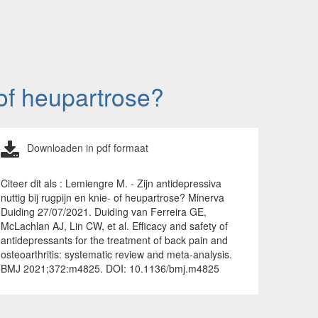
- of heupartrose?
Downloaden in pdf formaat
Citeer dit als : Lemiengre M. - Zijn antidepressiva
nuttig bij rugpijn en knie- of heupartrose? Minerva
Duiding 27/07/2021. Duiding van Ferreira GE,
McLachlan AJ, Lin CW, et al. Efficacy and safety of
antidepressants for the treatment of back pain and
osteoarthritis: systematic review and meta-analysis.
BMJ 2021;372:m4825. DOI: 10.1136/bmj.m4825