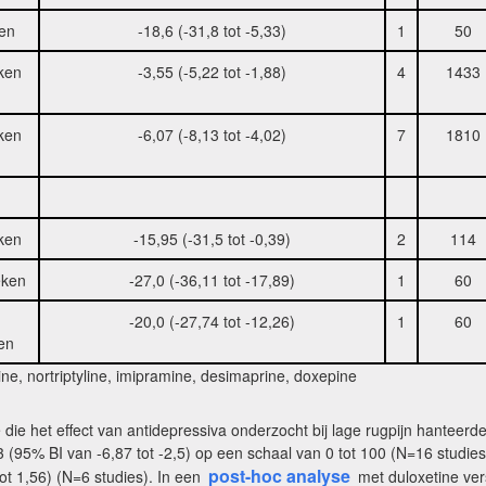
en
-18,6 (-31,8 tot -5,33)
1
50
ken
-3,55 (-5,22 tot -1,88)
4
1433
ken
-6,07 (-8,13 tot -4,02)
7
1810
ken
-15,95 (-31,5 tot -0,39)
2
114
eken
-27,0 (-36,11 tot -17,89)
1
60
-20,0 (-27,74 tot -12,26)
1
60
en
ine, nortriptyline, imipramine, desimaprine, doxepine
ie het effect van antidepressiva onderzocht bij lage rugpijn hanteerd
33 (95% BI van -6,87 tot -2,5) op een schaal van 0 tot 100 (N=16 stud
post-hoc analyse
ot 1,56) (N=6 studies). In een
met duloxetine ver