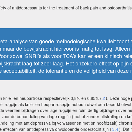
fety of antidepressants for the treatment of back pain and osteoarthrit
ta-analyse van goede methodologische kwaliteit toont aa
 maar de bewijskracht hiervoor is matig tot laag. Alleen v
 Voor zowel SNRI’s als voor TCA’s kan er een klinisch rele
jskracht laag tot zeer laag. Het onzekere effect op pij
cceptabiliteit, de tolerantie en de veiligheid van deze
an knie- en heupartrose respectievelijk 3,8% en 0,85% (
2
). Deze hoge 
el rugpijn als knie- en heupartrosepijn hebben ofwel een beperkt ofwel 
 de veertien bijdragen over lage rugpijn en ruim dertig bijdragen over 
voor de behandeling van lage rugpijn (met of zonder uitstraling) en k
eling met antidepressiva bij volwassenen met (in hoofdzaak) chronisc
 effecten van antidepressiva onvoldoende onderzocht zijn (
3,4
). Dat