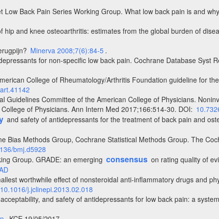
et Low Back Pain Series Working Group. What low back pain is and why
of hip and knee osteoarthritis: estimates from the global burden of d
gerugpijn?
Minerva 2008;7(6):84-5
.
idepressants for non-specific low back pain. Cochrane Database Syst R
merican College of Rheumatology/Arthritis Foundation guideline for the
art.41142
l Guidelines Committee of the American College of Physicians. Noninva
can College of Physicians. Ann Intern Med 2017;166:514-30. DOI:
10.732
y
and safety of antidepressants for the treatment of back pain and oste
e Bias Methods Group, Cochrane Statistical Methods Group. The Cochran
136/bmj.d5928
consensus
rking Group. GRADE: an emerging
on rating quality of 
.AD
allest worthwhile effect of nonsteroidal anti-inflammatory drugs and ph
10.1016/j.jclinepi.2013.02.018
, acceptability, and safety of antidepressants for low back pain: a syste
jn
. KCE 19/05/2017.