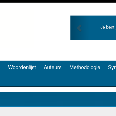
Previous
g en zoekt roem met je
Je duidt 
en? Dat kan.
t
Woordenlijst
Auteurs
Methodologie
Sy