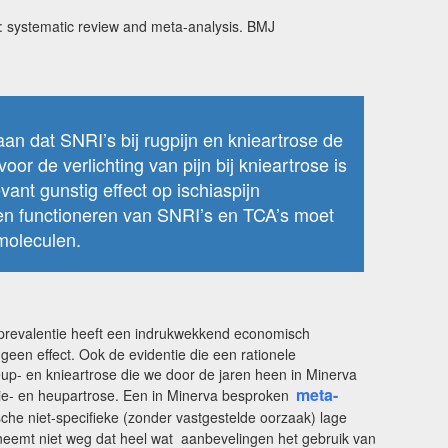
is: systematic review and meta-analysis. BMJ
n dat SNRI’s bij rugpijn en knieartrose de
oor de verlichting van pijn bij knieartrose is
vant gunstig effect op ischiaspijn
n en functioneren van SNRI’s en TCA’s moet
 moleculen.
prevalentie heeft een indrukwekkend economisch
geen effect. Ook de evidentie die een rationele
heup- en knieartrose die we door de jaren heen in Minerva
meta-
nie- en heupartrose. Een in Minerva besproken
he niet-specifieke (zonder vastgestelde oorzaak) lage
 neemt niet weg dat heel wat aanbevelingen het gebruik van