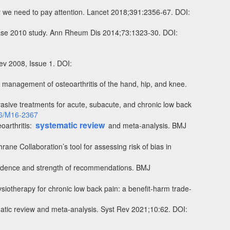
 we need to pay attention. Lancet 2018;391:2356-67. DOI:
isease 2010 study. Ann Rheum Dis 2014;73:1323-30. DOI:
ev 2008, Issue 1. DOI:
 management of osteoarthritis of the hand, hip, and knee.
sive treatments for acute, subacute, and chronic low back
6/M16-2367
systematic review
oarthritis:
and meta-analysis. BMJ
e Collaboration’s tool for assessing risk of bias in
evidence and strength of recommendations. BMJ
ysiotherapy for chronic low back pain: a benefit-harm trade-
matic review and meta-analysis.
Syst Rev 2021;10:62. DOI: