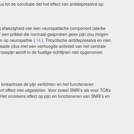
s tot de conclusie dat het effect van antidepressiva op
 bij afwezigheid van een neuropatische component (sterke
door een prikkel die normaal gesproken geen pijn zou mogen
en op neuropathie (
14
). Tricyclische antidepressiva en niet-
isatie (dus met een verhoogde activiteit van het centrale
trosepijn wordt in de huidige richtlijnen niet opgenomen
nieartrose de pijn verlichten en het functioneren
ant effect niet uitgesloten. Voor zowel SNRI’s als voor TCA’s
. Het onzekere effect op pijn en functioneren van SNRI’s en