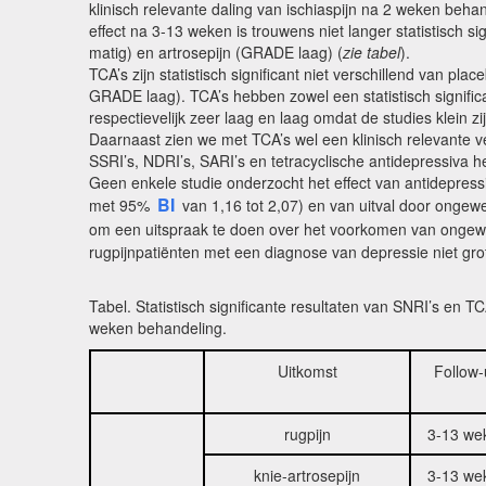
klinisch relevante daling van ischiaspijn na 2 weken beha
effect na 3-13 weken is trouwens niet langer statistisch s
matig) en artrosepijn (GRADE laag) (
zie tabel
).
TCA’s zijn statistisch significant niet verschillend van 
GRADE laag). TCA’s hebben zowel een statistisch significan
respectievelijk zeer laag en laag omdat de studies klein z
Daarnaast zien we met TCA’s wel een klinisch relevante v
SSRI’s, NDRI’s, SARI’s en tetracyclische antidepressiva he
Geen enkele studie onderzocht het effect van antidepres
BI
met 95%
van 1,16 tot 2,07) en van uitval door ongewen
om een uitspraak te doen over het voorkomen van ongew
rugpijnpatiënten met een diagnose van depressie niet gro
Tabel. Statistisch significante resultaten van SNRI’s en 
weken behandeling.
Uitkomst
Follow
rugpijn
3-13 we
knie-artrosepijn
3-13 we