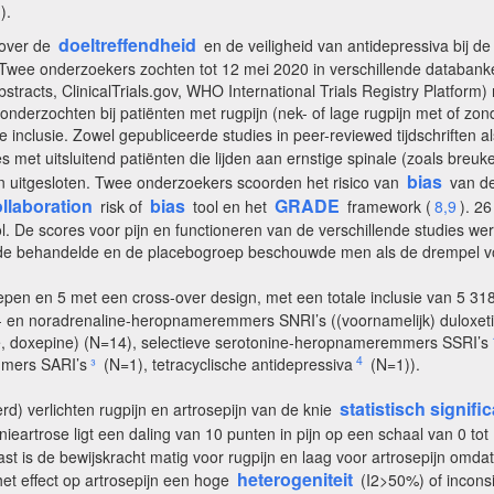
).
doeltreffendheid
over de
en de veiligheid van antidepressiva bij de
 Twee onderzoekers zochten tot 12 mei 2020 in verschillende databan
stracts, ClinicalTrials.gov, WHO International Trials Registry Platform)
onderzochten bij patiënten met rugpijn (nek- of lage rugpijn met of zonde
inclusie. Zowel gepubliceerde studies in peer-reviewed tijdschriften
ies met uitsluitend patiënten die lijden aan ernstige spinale (zoals br
bias
en uitgesloten. Twee onderzoekers scoorden het risico van
van de
llaboration
bias
GRADE
risk of
tool en het
framework (
8,9
). 2
l. De scores voor pijn en functioneren van de verschillende studies w
 de behandelde en de placebogroep beschouwde men als de drempel voor 
oepen en 5 met een cross-over design, met een totale inclusie van 5 3
en noradrenaline-heropnameremmers SNRI’s ((voornamelijk) duloxetine
rine, doxepine) (N=14), selectieve serotonine-heropnameremmers SSRI’s
4
mmers SARI’s
³
(N=1), tetracyclische antidepressiva
(N=1)).
statistisch signifi
rd) verlichten rugpijn en artrosepijn van de knie
knieartrose ligt een daling van 10 punten in pijn op een schaal van 0 t
rnaast is de bewijskracht matig voor rugpijn en laag voor artrosepijn o
heterogeniteit
et effect op artrosepijn een hoge
(I2>50%) of inconsi