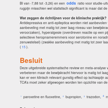
odds
BI van -7,88 tot -3,26) en een
ratio voor studie-ui
rugpijn misschien wel statistisch significant is maar dat d
Wat zeggen de richtlijnen voor de klinische praktijk?
Antidepressiva en anti-epileptica worden niet aanbevolen 
aanbeveling met matig tot zeer laag niveau van bewijskrac
veroorzaken), hyperalgesie (overdreven reactie op een pij
selectieve heropnameremmers voor serotonine en norad
zenuwstelsel) (zwakke aanbeveling met matig tot zeer laa
(
15
).
Besluit
Deze uitgebreide systematische review en meta-analyse van
verbeteren maar de bewijskracht hiervoor is matig tot laag.
kan er een klinisch relevant gunstig effect op ischiaspijn
TCA’s moet zeker afgewogen worden ten opzichte van de ac
4
¹
paroxetine en fluoxetine,
²
bupropion,
³
trazodon,
m