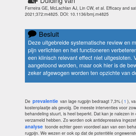
Duiding van
Ferreira GE, McLachlan AJ, Lin CW, et al. Efficacy and sa
2021;372:m4825. DOI: 10.1136/bmj.m4825
Besluit
Deze uitgebreide systematische review en me
pijn verlichten en het functioneren verbeteren
een klinisch relevant effect niet uitgesloten.
aangetoond worden, maar ook hier is de bewi
zeker afgewogen worden ten opzichte van de a
prevalentie
De
van lage rugpijn bedraagt 7,3% (
1
), v
kostenplaatje als gevolg. De meeste interventies voor zow
behandeling stuurt, is heel beperkt. Dat kan je nalezen in
verzameld hebben. Zo worden ook antidepressiva ingezet 
analyse
toonde echter geen voordeel aan van een behand
rugpijn. We wezen er ook op dat de potentiële ongewenste