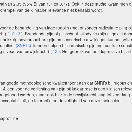
tval van 2,35 (95% BI van 1,7 tot 3,77). Ook in deze studie kwam men du
e drempel van de klinische relevantie niet behaald wordt.
voor de behandeling van lage rugpijn (met of zonder radiculaire pijn)
ht) (
12,13
). Brandende pijn of pijnscheut, allodynie (pijn uitgelokt 
nprikkel), onvoorspelbare pijn en sensorische afwijkingen kunnen wijz
renaline
(SNRI’s)
kunnen helpen bij chronische pijn met centrale sensit
g niveau van bewijskracht) (
12
). Het gebruik van antidepressiva bij ar
 goede methodologische kwaliteit toont aan dat SNRI’s bij rugpijn en k
 Alleen voor de verlichting van pijn bij knieartrose is een klinisch relev
 aangetoond worden, maar ook hier is de bewijskracht laag tot zeer laag
ceptabiliteit, de tolerantie en de veiligheid van deze moleculen.
aprotiline