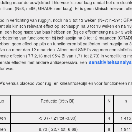
ndeling maar de bewijskracht hiervoor is zeer laag omdat het om slecht
ignificant (N=3; n=96; GRADE zeer laag). Er is geen klinisch relevant ef
placebo in verlichting van rugpijn, noch na 3 tot 13 weken (N=7; n=591;
t als klinisch relevant effect op ischiaspijn na 3 tot 13 weken en na 1
ijn, een hoog risico van bias hebben en (bij de effectmeting na 3-13 wek
erbetering van functioneren bij ischiaspijn na 3 tot 12 maanden (GRADE
bben geen effect op pijn en functioneren bij patiënten met rugpijn na 3
siva na meer dan 12 maanden. Alleen met SNRI’s zag men een statisti
ste effecten (RR 2,16 met 95% BI van 1,71 tot 2,73) in vergelijking met
sensitiviteitsanaly
enste effecten met andere antidepressiva. Een
ter was.
TCA’s versus placebo voor rug- en knieartrosepijn en voor functioneren 
-up
Reductie (95% BI)
N
n
ken
-5,3 (-7,21 tot -3,30)
4
1 415
ken
-9,72 (-22,7 tot -6,69)
8
1 941