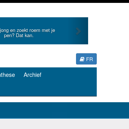
Next
internationale literatuur voor
Minerva.
FR
nthese
Archief