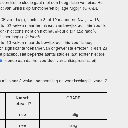
s één kleine studie gaat met een hoog risico van bias. Het
fect van SNRI’s op functioneren bij lage rugpijn (GRADE
 GRADE zeer laag), noch na 3 tot 12 maanden (N=1; n=118;
3 tot 52 weken maar het niveau van bewijskracht hiervoor is
en) niet consistent en niet nauwkeurig zijn (
zie tabel
).
 zeer laag) (
zie tabel
).
 tot 13 weken maar de bewijskracht hiervoor is laag.
sch significante toename van ongewenste effecten (RR 1,23
 placebo. Het beperkte aantal studies laat echter niet toe
se
toonde aan dat het voordeel van antidepressiva bij
na minstens 3 weken behandeling en voor ischiaspijn vanaf 2
Klinisch
GRADE
relevant?
nee
matig
nee
laag