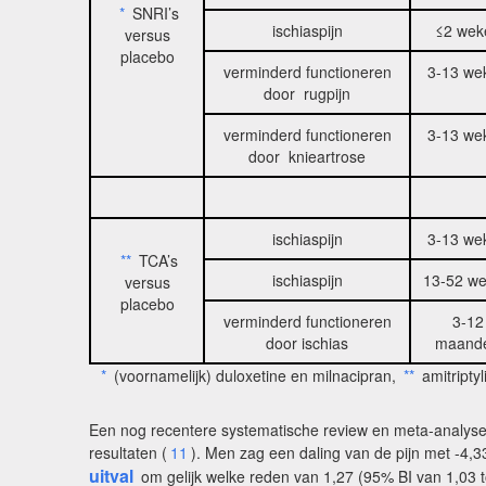
*
SNRI’s
ischiaspijn
≤2 wek
versus
placebo
verminderd functioneren
3-13 we
door rugpijn
verminderd functioneren
3-13 we
door knieartrose
ischiaspijn
3-13 we
**
TCA’s
ischiaspijn
13-52 w
versus
placebo
verminderd functioneren
3-12
door ischias
maand
*
(voornamelijk) duloxetine en milnacipran,
**
amitriptyl
Een nog recentere systematische review en meta-analyse d
resultaten (
11
). Men zag een daling van de pijn met -4,
uitval
om gelijk welke reden van 1,27 (95% BI van 1,03 t