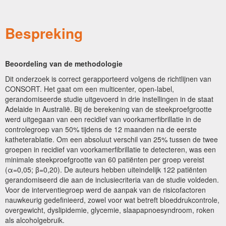
Bespreking
Beoordeling van de methodologie
Dit onderzoek is correct gerapporteerd volgens de richtlijnen van
CONSORT. Het gaat om een multicenter, open-label,
gerandomiseerde studie uitgevoerd in drie instellingen in de staat
Adelaide in Australië. Bij de berekening van de steekproefgrootte
werd uitgegaan van een recidief van voorkamerfibrillatie in de
controlegroep van 50% tijdens de 12 maanden na de eerste
katheterablatie. Om een absoluut verschil van 25% tussen de twee
groepen in recidief van voorkamerfibrillatie te detecteren, was een
minimale steekproefgrootte van 60 patiënten per groep vereist
(α=0,05; β=0,20). De auteurs hebben uiteindelijk 122 patiënten
gerandomiseerd die aan de inclusiecriteria van de studie voldeden.
Voor de interventiegroep werd de aanpak van de risicofactoren
nauwkeurig gedefinieerd, zowel voor wat betreft bloeddrukcontrole,
overgewicht, dyslipidemie, glycemie, slaapapnoesyndroom, roken
als alcoholgebruik.