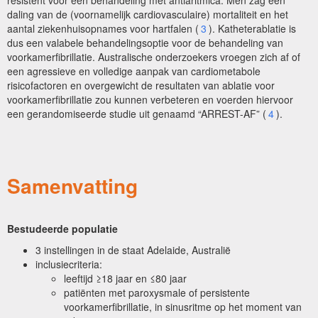
resistent voor een behandeling met antiaritmica. Men zag een
daling van de (voornamelijk cardiovasculaire) mortaliteit en het
aantal ziekenhuisopnames voor hartfalen (
3
). Katheterablatie is
dus een valabele behandelingsoptie voor de behandeling van
voorkamerfibrillatie. Australische onderzoekers vroegen zich af of
een agressieve en volledige aanpak van cardiometabole
risicofactoren en overgewicht de resultaten van ablatie voor
voorkamerfibrillatie zou kunnen verbeteren en voerden hiervoor
een gerandomiseerde studie uit genaamd “ARREST-AF” (
4
).
Samenvatting
Bestudeerde populatie
3 instellingen in de staat Adelaide, Australië
inclusiecriteria:
leeftijd ≥18 jaar en ≤80 jaar
patiënten met paroxysmale of persistente
voorkamerfibrillatie, in sinusritme op het moment van