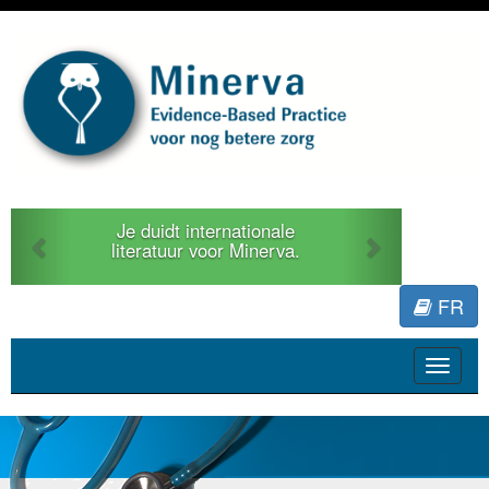
Previous
Next
Je duidt internationale
literatuur voor Minerva.
FR
Toggle
navigat