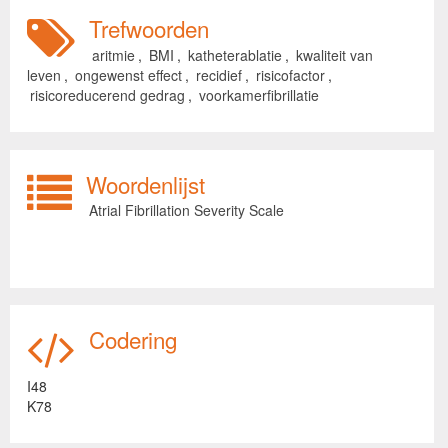
Trefwoorden
aritmie
,
BMI
,
katheterablatie
,
kwaliteit van
leven
,
ongewenst effect
,
recidief
,
risicofactor
,
risicoreducerend gedrag
,
voorkamerfibrillatie
Woordenlijst
Atrial Fibrillation Severity Scale
Codering
I48
K78