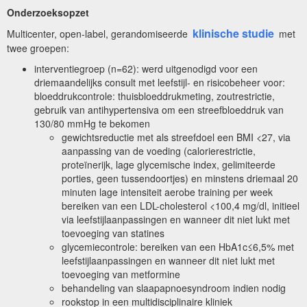
Onderzoeksopzet
klinische studie
Multicenter, open-label, gerandomiseerde
met
twee groepen:
interventiegroep (n=62): werd uitgenodigd voor een
driemaandelijks consult met leefstijl- en risicobeheer voor:
bloeddrukcontrole: thuisbloeddrukmeting, zoutrestrictie,
gebruik van antihypertensiva om een streefbloeddruk van
130/80 mmHg te bekomen
gewichtsreductie met als streefdoel een BMI <27, via
aanpassing van de voeding (calorierestrictie,
proteïnerijk, lage glycemische index, gelimiteerde
porties, geen tussendoortjes) en minstens driemaal 20
minuten lage intensiteit aerobe training per week
bereiken van een LDL-cholesterol <100,4 mg/dl, initieel
via leefstijlaanpassingen en wanneer dit niet lukt met
toevoeging van statines
glycemiecontrole: bereiken van een HbA1c≤6,5% met
leefstijlaanpassingen en wanneer dit niet lukt met
toevoeging van metformine
behandeling van slaapapnoesyndroom indien nodig
rookstop in een multidisciplinaire kliniek