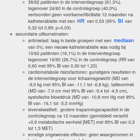
38/62 patiënten in de interventiegroep (61,3%),
tegenover 24/60 in de controlegroep (40,0%)
vertoonden geen voorkamerfibrillatie 12 maanden na
HR
BI
katheterablatie met een
van 0,53 (95%
van
0,32 tot 0,89; p=0,03)
secundaire uitkomstmaten:
mediaan
aritmielast: laag in beide groepen met een
van 0%; een nieuwe katheterablatie was nodig bij
10/62 patiënten (16,1%) in de interventiegroep
tegenover 16/60 (26,7%) in de controlegroep (RR van
0,60 met 95% BI van 0,30 tot 1,23)
cardiometabole risicofactoren: gunstigere resultaten in
de interventiegroep voor lichaamsgewicht (MD van
-9,0 kg met 95% BI van -11,1 tot -6,8 kg), tailleomtrek
(MD van -7,0 cm met 95% BI van -9,4 tot -4,5 cm),
systolische bloeddruk (MD van -10,8 mm Hg met 95%
BI van -16,1 tot -5,5 mmHg)
levenskwaliteit: grotere inspanningscapaciteit in de
controlegroep na 12 maanden (gemiddeld verschil
+0,9 metabolische eenheid [MET] met 95% BI van 0,3
tot 1,5 MET)
ernstige ongewenste effecten: geen waargenomen in