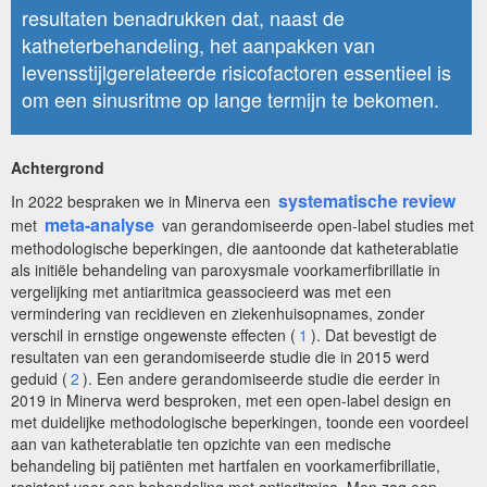
resultaten benadrukken dat, naast de
katheterbehandeling, het aanpakken van
levensstijlgerelateerde risicofactoren essentieel is
om een sinusritme op lange termijn te bekomen.
Achtergrond
systematische review
In 2022 bespraken we in Minerva een
meta-analyse
met
van gerandomiseerde open-label studies met
methodologische beperkingen, die aantoonde dat katheterablatie
als initiële behandeling van paroxysmale voorkamerfibrillatie in
vergelijking met antiaritmica geassocieerd was met een
vermindering van recidieven en ziekenhuisopnames, zonder
verschil in ernstige ongewenste effecten (
1
). Dat bevestigt de
resultaten van een gerandomiseerde studie die in 2015 werd
geduid (
2
). Een andere gerandomiseerde studie die eerder in
2019 in Minerva werd besproken, met een open-label design en
met duidelijke methodologische beperkingen, toonde een voordeel
aan van katheterablatie ten opzichte van een medische
behandeling bij patiënten met hartfalen en voorkamerfibrillatie,