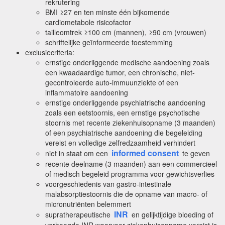
rekrutering
BMI ≥27 en ten minste één bijkomende
cardiometabole risicofactor
tailleomtrek ≥100 cm (mannen), ≥90 cm (vrouwen)
schriftelijke geïnformeerde toestemming
exclusiecriteria:
ernstige onderliggende medische aandoening zoals
een kwaadaardige tumor, een chronische, niet-
gecontroleerde auto-immuunziekte of een
inflammatoire aandoening
ernstige onderliggende psychiatrische aandoening
zoals een eetstoornis, een ernstige psychotische
stoornis met recente ziekenhuisopname (3 maanden)
of een psychiatrische aandoening die begeleiding
vereist en volledige zelfredzaamheid verhindert
informed consent
niet in staat om een
te geven
recente deelname (3 maanden) aan een commercieel
of medisch begeleid programma voor gewichtsverlies
voorgeschiedenis van gastro-intestinale
malabsorptiestoornis die de opname van macro- of
micronutriënten belemmert
INR
supratherapeutische
en gelijktijdige bloeding of