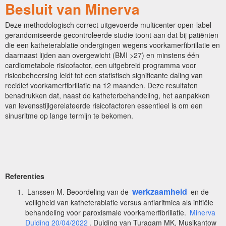
Besluit van Minerva
Deze methodologisch correct uitgevoerde multicenter open-label
gerandomiseerde gecontroleerde studie toont aan dat bij patiënten
die een katheterablatie ondergingen wegens voorkamerfibrillatie en
daarnaast lijden aan overgewicht (BMI >27) en minstens één
cardiometabole risicofactor, een uitgebreid programma voor
risicobeheersing leidt tot een statistisch significante daling van
recidief voorkamerfibrillatie na 12 maanden. Deze resultaten
benadrukken dat, naast de katheterbehandeling, het aanpakken
van levensstijlgerelateerde risicofactoren essentieel is om een
sinusritme op lange termijn te bekomen.
Referenties
werkzaamheid
Lanssen M. Beoordeling van de
en de
veiligheid van katheterablatie versus antiaritmica als initiële
behandeling voor paroxismale voorkamerfibrillatie.
Minerva
Duiding 20/04/2022
. Duiding van Turagam MK, Musikantow