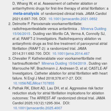
D, Whang W, et al. Assessment of catheter ablation or
antiarrhythmic drugs for first-line therapy of atrial fibrillation: a
meta-analysis
of randomized clinical trials. JAMA Cardiol
2021;6:697-705. DOI:
10.1001/jamacardio.2021.0852
Delmotte P. Paroxismale voorkamerfibrillatie:
radiofrequentieablatie versus antiaritmica .
Minerva Duiding
15/06/2015
. Duiding van Morillo CA, Verma A, Connolly SJ,
et al; RAAFT-2 Investigators. Radiofrequency ablation vs
antiarythmic drugs as first-line treatment of paroxysmal atrial
fibrillation (RAAFT-2): a randomized trial. JAMA
2014;311:692-700. DOI:
10.1001/jama.2014.467
Chevalier P. Katheterablatie voor voorkamerfibrillatie met
hartinsufficiëntie?
Minerva Duiding 15/04/2019
. Duiding van
Marrouche NF, Brachmann J, Andresen D, et al; CASTLE-AF
Investigators. Catheter ablation for atrial fibrillation with heart
failure. N Engl J Med 2018;378:417-27. DOI:
10.1056/NEJMoa1707855
Pathak RK, Elliott AD, Lau DH, et al. Aggressive risk factor
reduction study for atrial fibrillation implications for ablation
outcomes: The ARREST-AF randomized clinical trial. JAMA
Cardiol 2025;10(12):1295-304. DOI:
10.1001/jamacardio.2025.4007