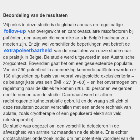
Beoordeling van de resultaten
Vrij uniek in deze studie is de globale aanpak en regelmatige
follow-up
van overgewicht en cardiovasculaire risicofactoren bij
patiënten, een aanpak die voor elke arts in België haalbaar zou
moeten zijn. Er zijn wel verschillende beperkingen wat betreft de
extrapoleerbaarheid
van de resultaten van deze studie naar
de praktijk in België. De studie werd uitgevoerd in een Australische
zorgcontext. Bovendien gaat het om een geselecteerde populatie.
Van de 290 potentieel in aanmerking komende patiënten werden er
168 uitgesloten op basis van vooraf vastgestelde exclusiecriteria –
de belangrijkste was een BMI < 27 (n=80) – en het onvermogen om
regelmatig naar de kliniek te komen (20). 35 personen weigerden
deel te nemen aan de studie. Daarnaast werd er alleen
radiofrequente katheterablatie gebruikt en de vraag stelt zich of
deze resultaten zouden verschillen met een andere techniek van
ablatie, zoals cryotherapie of een gepulseerd elektrisch veld
(elektroporatie).
De studie was opgezet om een verschil te detecteren in de
afwezigheid van aritmie 12 maanden na de ablatie. Er is echter
grootschaliger onderzoek nodig om het potentiële voordeel van de