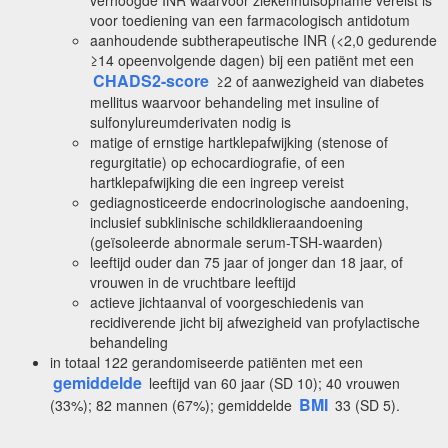
verhoogde INR waarvoor ziekenhuisopname vereist is
voor toediening van een farmacologisch antidotum
aanhoudende subtherapeutische INR (<2,0 gedurende
≥14 opeenvolgende dagen) bij een patiënt met een
CHADS2-score
≥2 of aanwezigheid van diabetes
mellitus waarvoor behandeling met insuline of
sulfonylureumderivaten nodig is
matige of ernstige hartklepafwijking (stenose of
regurgitatie) op echocardiografie, of een
hartklepafwijking die een ingreep vereist
gediagnosticeerde endocrinologische aandoening,
inclusief subklinische schildklieraandoening
(geïsoleerde abnormale serum-TSH-waarden)
leeftijd ouder dan 75 jaar of jonger dan 18 jaar, of
vrouwen in de vruchtbare leeftijd
actieve jichtaanval of voorgeschiedenis van
recidiverende jicht bij afwezigheid van profylactische
behandeling
in totaal 122 gerandomiseerde patiënten met een
gemiddelde
leeftijd van 60 jaar (SD 10); 40 vrouwen
BMI
(33%); 82 mannen (67%); gemiddelde
33 (SD 5).