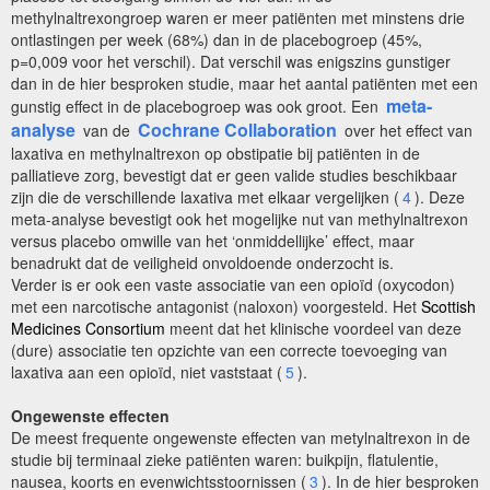
methylnaltrexongroep waren er meer patiënten met minstens drie
ontlastingen per week (68%) dan in de placebogroep (45%,
p=0,009 voor het verschil). Dat verschil was enigszins gunstiger
dan in de hier besproken studie, maar het aantal patiënten met een
meta-
gunstig effect in de placebogroep was ook groot. Een
analyse
Cochrane Collaboration
van de
over het effect van
laxativa en methylnaltrexon op obstipatie bij patiënten in de
palliatieve zorg, bevestigt dat er geen valide studies beschikbaar
zijn die de verschillende laxativa met elkaar vergelijken (
4
). Deze
meta-analyse bevestigt ook het mogelijke nut van methylnaltrexon
versus placebo omwille van het ‘onmiddellijke’ effect, maar
benadrukt dat de veiligheid onvoldoende onderzocht is.
Verder is er ook een vaste associatie van een opioïd (oxycodon)
met een narcotische antagonist (naloxon) voorgesteld. Het
Scottish
Medicines Consortium
meent dat het klinische voordeel van deze
(dure) associatie ten opzichte van een correcte toevoeging van
laxativa aan een opioïd, niet vaststaat (
5
).
Ongewenste effecten
De meest frequente ongewenste effecten van metylnaltrexon in de
studie bij terminaal zieke patiënten waren: buikpijn, flatulentie,
nausea, koorts en evenwichtsstoornissen (
3
). In de hier besproken