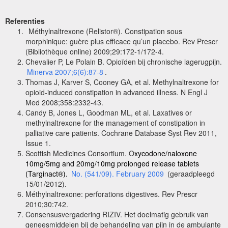
Referenties
Méthylnaltrexone (Relistor®). Constipation sous
morphinique: guère plus efficace qu’un placebo. Rev Prescr
(Bibliothèque online) 2009;29:172-1/172-4.
Chevalier P, Le Polain B. Opioïden bij chronische lagerugpijn.
Minerva 2007;6(6):87-8
.
Thomas J, Karver S, Cooney GA, et al. Methylnaltrexone for
opioid-induced constipation in advanced illness. N Engl J
Med 2008;358:2332-43.
Candy B, Jones L, Goodman ML, et al. Laxatives or
methylnaltrexone for the management of constipation in
palliative care patients. Cochrane Database Syst Rev 2011,
Issue 1.
Scottish Medicines Consortium. O
xycodone/naloxone
10mg/5mg and 20mg/10mg prolonged release tablets
(Targinact®).
No. (541/09). February 2009
(geraadpleegd
15/01/2012).
Méthylnaltrexone: perforations digestives. Rev Prescr
2010;30:742.
Consensusvergadering RIZIV. Het doelmatig gebruik van
geneesmiddelen bij de behandeling van pijn in de ambulante