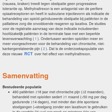
(nausea, braken) treedt tegen obstipatie geen progressieve
tolerantie op. Methylnaltrexon is een antagonist van de perifere
opiaatreceptoren en heeft in subcutane injectievorm als indicatie de
behandeling van opioïd-geïnduceerde obstipatie bij patiënten in de
palliatieve zorg die onvoldoende reageren op laxativa. De studies
voor de registratie-aanvraag van deze indicatie includeerden
hoofdzakelijk patiënten in de terminale fase met een beperkte
levensverwachting (
1
). Ondertussen worden opioïden meer en
meer voorgeschreven voor de behandeling van chronische, niet-
kankergerelateerde pijn (
2
). Dat is de onderzoekspopulatie van
RCT
deze nieuwe
over het effect van methylnaltrexon.
Samenvatting
Bestudeerde populatie
460 patiënten ≥18 jaar met chronische pijn (≥2 maanden),
behandeld met opioïden sedert ≥1 maand (>50 mg per dag
gedurende ≥14 dagen), met minder dan drie spontane
stoelgangen (=stoelgang zonder een laxativum te gebruiken
in de voorbije 24 uur) per week en minstens één van