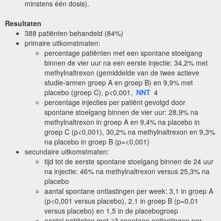
minstens één dosis).
Resultaten
388 patiënten behandeld (84%)
primaire uitkomstmaten:
percentage patiënten met een spontane stoelgang
binnen de vier uur na een eerste injectie: 34,2% met
methylnaltrexon (gemiddelde van de twee actieve
studie-armen groep A en groep B) en 9,9% met
placebo (groep C), p<0,001,
NNT
4
percentage injecties per patiënt gevolgd door
spontane stoelgang binnen de vier uur: 28,9% na
methylnaltrexon in groep A en 9,4% na placebo in
groep C (p<0,001), 30,2% na methylnaltrexon en 9,3%
na placebo in groep B (p=<0,001)
secundaire uitkomstmaten:
tijd tot de eerste spontane stoelgang binnen de 24 uur
na injectie: 46% na methylnaltrexon versus 25,3% na
placebo
aantal spontane ontlastingen per week: 3,1 in groep A
(p<0,001 versus placebo), 2,1 in groep B (p=0,01
versus placebo) en 1,5 in de placebogroep
aantal patiënten met ≥3 spontane ontlastingen per