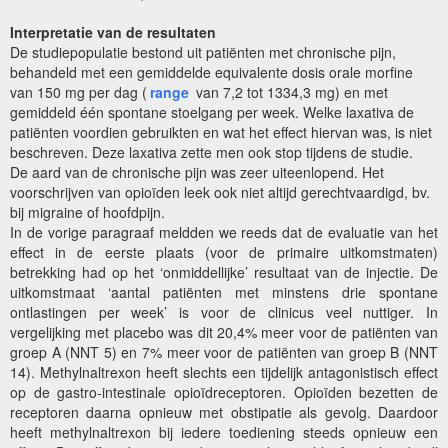
Interpretatie van de resultaten
De studiepopulatie bestond uit patiënten met chronische pijn,
behandeld met een gemiddelde equivalente dosis orale morfine
van 150 mg per dag (
range
van 7,2 tot 1334,3 mg) en met
gemiddeld één spontane stoelgang per week. Welke laxativa de
patiënten voordien gebruikten en wat het effect hiervan was, is niet
beschreven. Deze laxativa zette men ook stop tijdens de studie.
De aard van de chronische pijn was zeer uiteenlopend. Het
voorschrijven van opioïden leek ook niet altijd gerechtvaardigd, bv.
bij migraine of hoofdpijn.
In de vorige paragraaf meldden we reeds dat de evaluatie van het
effect in de eerste plaats (voor de primaire uitkomstmaten)
betrekking had op het ‘onmiddellijke’ resultaat van de injectie. De
uitkomstmaat ‘aantal patiënten met minstens drie spontane
ontlastingen per week’ is voor de clinicus veel nuttiger. In
vergelijking met placebo was dit 20,4% meer voor de patiënten van
groep A (NNT 5) en 7% meer voor de patiënten van groep B (NNT
14). Methylnaltrexon heeft slechts een tijdelijk antagonistisch effect
op de gastro-intestinale opioïdreceptoren. Opioïden bezetten de
receptoren daarna opnieuw met obstipatie als gevolg. Daardoor
heeft methylnaltrexon bij iedere toediening steeds opnieuw een