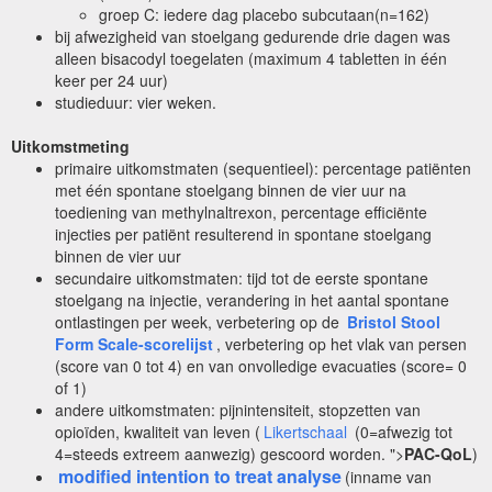
groep C: iedere dag placebo subcutaan(n=162)
bij afwezigheid van stoelgang gedurende drie dagen was
alleen bisacodyl toegelaten (maximum 4 tabletten in één
keer per 24 uur)
studieduur: vier weken.
Uitkomstmeting
primaire uitkomstmaten (sequentieel): percentage patiënten
met één spontane stoelgang binnen de vier uur na
toediening van methylnaltrexon, percentage efficiënte
injecties per patiënt resulterend in spontane stoelgang
binnen de vier uur
secundaire uitkomstmaten: tijd tot de eerste spontane
stoelgang na injectie, verandering in het aantal spontane
ontlastingen per week, verbetering op de
Bristol Stool
Form Scale-scorelijst
, verbetering op het vlak van persen
(score van 0 tot 4) en van onvolledige evacuaties (score= 0
of 1)
andere uitkomstmaten: pijnintensiteit, stopzetten van
opioïden, kwaliteit van leven (
Likertschaal
(0=afwezig tot
4=steeds extreem aanwezig) gescoord worden. ">
PAC-QoL
)
modified intention to treat analyse
(inname van