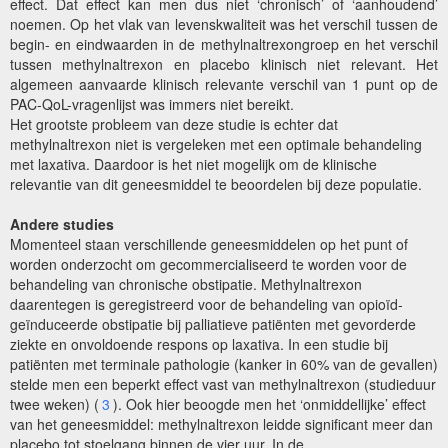
effect. Dat effect kan men dus niet ‘chronisch’ of ‘aanhoudend’
noemen. Op het vlak van levenskwaliteit was het verschil tussen de
begin- en eindwaarden in de methylnaltrexongroep en het verschil
tussen methylnaltrexon en placebo klinisch niet relevant. Het
algemeen aanvaarde klinisch relevante verschil van 1 punt op de
PAC-QoL-vragenlijst was immers niet bereikt.
Het grootste probleem van deze studie is echter dat
methylnaltrexon niet is vergeleken met een optimale behandeling
met laxativa. Daardoor is het niet mogelijk om de klinische
relevantie van dit geneesmiddel te beoordelen bij deze populatie.
Andere studies
Momenteel staan verschillende geneesmiddelen op het punt of
worden onderzocht om gecommercialiseerd te worden voor de
behandeling van chronische obstipatie. Methylnaltrexon
daarentegen is geregistreerd voor de behandeling van opioïd-
geïnduceerde obstipatie bij palliatieve patiënten met gevorderde
ziekte en onvoldoende respons op laxativa. In een studie bij
patiënten met terminale pathologie (kanker in 60% van de gevallen)
stelde men een beperkt effect vast van methylnaltrexon (studieduur
twee weken) (
3
). Ook hier beoogde men het ‘onmiddellijke’ effect
van het geneesmiddel: methylnaltrexon leidde significant meer dan
placebo tot stoelgang binnen de vier uur. In de