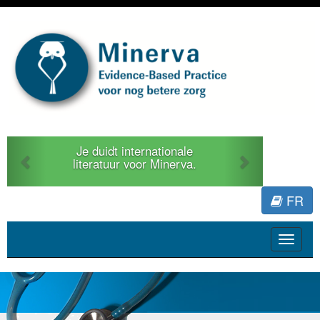
Previous
Next
Je duidt internationale
literatuur voor Minerva.
FR
Toggle
navigat