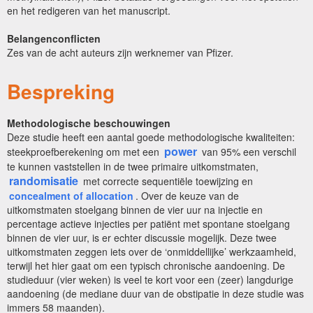
en het redigeren van het manuscript.
Belangenconflicten
Zes van de acht auteurs zijn werknemer van Pfizer.
Bespreking
Methodologische beschouwingen
Deze studie heeft een aantal goede methodologische kwaliteiten:
power
steekproefberekening om met een
van 95% een verschil
te kunnen vaststellen in de twee primaire uitkomstmaten,
randomisatie
met correcte sequentiële toewijzing en
concealment of allocation
. Over de keuze van de
uitkomstmaten stoelgang binnen de vier uur na injectie en
percentage actieve injecties per patiënt met spontane stoelgang
binnen de vier uur, is er echter discussie mogelijk. Deze twee
uitkomstmaten zeggen iets over de ‘onmiddellijke’ werkzaamheid,
terwijl het hier gaat om een typisch chronische aandoening. De
studieduur (vier weken) is veel te kort voor een (zeer) langdurige
aandoening (de mediane duur van de obstipatie in deze studie was
immers 58 maanden).