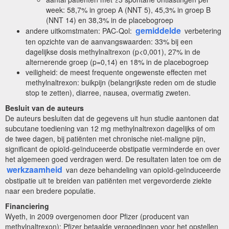
week: 58,7% in groep A (NNT 5), 45,3% in groep B
(NNT 14) en 38,3% in de placebogroep
gemiddelde
andere uitkomstmaten: PAC-Qol:
verbetering
ten opzichte van de aanvangswaarden: 33% bij een
dagelijkse dosis methylnaltrexon (p<0,001), 27% in de
alternerende groep (p=0,14) en 18% in de placebogroep
veiligheid: de meest frequente ongewenste effecten met
methylnaltrexon: buikpijn (belangrijkste reden om de studie
stop te zetten), diarree, nausea, overmatig zweten.
Besluit van de auteurs
De auteurs besluiten dat de gegevens uit hun studie aantonen dat
subcutane toediening van 12 mg methylnaltrexon dagelijks of om
de twee dagen, bij patiënten met chronische niet-maligne pijn,
significant de opioïd-geïnduceerde obstipatie verminderde en over
het algemeen goed verdragen werd. De resultaten laten toe om de
werkzaamheid
van deze behandeling van opioïd-geïnduceerde
obstipatie uit te breiden van patiënten met vergevorderde ziekte
naar een bredere populatie.
Financiering
Wyeth, in 2009 overgenomen door Pfizer (producent van
methylnaltrexon); Pfizer betaalde vergoedingen voor het opstellen