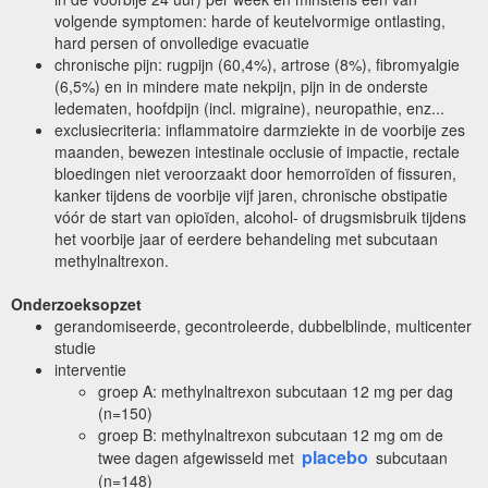
volgende symptomen: harde of keutelvormige ontlasting,
hard persen of onvolledige evacuatie
chronische pijn: rugpijn (60,4%), artrose (8%), fibromyalgie
(6,5%) en in mindere mate nekpijn, pijn in de onderste
ledematen, hoofdpijn (incl. migraine), neuropathie, enz...
exclusiecriteria: inflammatoire darmziekte in de voorbije zes
maanden, bewezen intestinale occlusie of impactie, rectale
bloedingen niet veroorzaakt door hemorroïden of fissuren,
kanker tijdens de voorbije vijf jaren, chronische obstipatie
vóór de start van opioïden, alcohol- of drugsmisbruik tijdens
het voorbije jaar of eerdere behandeling met subcutaan
methylnaltrexon.
Onderzoeksopzet
gerandomiseerde, gecontroleerde, dubbelblinde, multicenter
studie
interventie
groep A: methylnaltrexon subcutaan 12 mg per dag
(n=150)
groep B: methylnaltrexon subcutaan 12 mg om de
placebo
twee dagen afgewisseld met
subcutaan
(n=148)