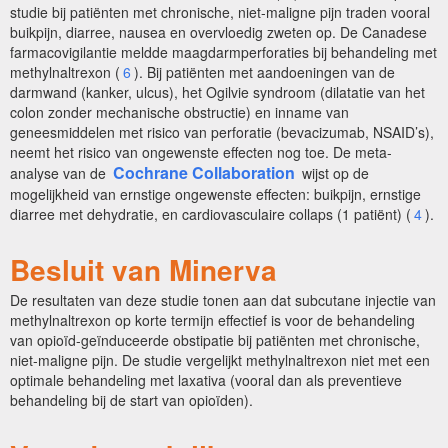
studie bij patiënten met chronische, niet-maligne pijn traden vooral
buikpijn, diarree, nausea en overvloedig zweten op. De Canadese
farmacovigilantie meldde maagdarmperforaties bij behandeling met
methylnaltrexon (
6
). Bij patiënten met aandoeningen van de
darmwand (kanker, ulcus), het Ogilvie syndroom (dilatatie van het
colon zonder mechanische obstructie) en inname van
geneesmiddelen met risico van perforatie (bevacizumab, NSAID’s),
neemt het risico van ongewenste effecten nog toe. De meta-
Cochrane Collaboration
analyse van de
wijst op de
mogelijkheid van ernstige ongewenste effecten: buikpijn, ernstige
diarree met dehydratie, en cardiovasculaire collaps (1 patiënt) (
4
).
Besluit van Minerva
De resultaten van deze studie tonen aan dat subcutane injectie van
methylnaltrexon op korte termijn effectief is voor de behandeling
van opioïd-geïnduceerde obstipatie bij patiënten met chronische,
niet-maligne pijn. De studie vergelijkt methylnaltrexon niet met een
optimale behandeling met laxativa (vooral dan als preventieve
behandeling bij de start van opioïden).