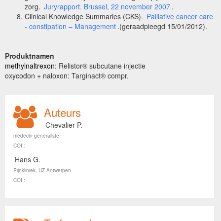
zorg.
Juryrapport. Brussel, 22 november 2007
.
Clinical Knowledge Summaries (CKS).
Palliative cancer care
- constipation – Management
.(geraadpleegd 15/01/2012).
Produktnamen
methylnaltrexon
: Relistor® subcutane injectie
oxycodon + naloxon: Targinact® compr.
Auteurs
Chevalier P.
médecin généraliste
COI :
Hans G.
Pijnkliniek, UZ Antwerpen
COI :