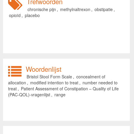
Trefwoorden
chronische pijn
,
methylnaltrexon
,
obstipatie
,
opioïd
,
placebo
Woordenlijst
Bristol Stool Form Scale
,
concealment of
allocation
,
modified intention to treat
,
number needed to
treat
,
Patient Assessment of Constipation – Quality of Life
(PAC-QOL)-vragenlijst
,
range