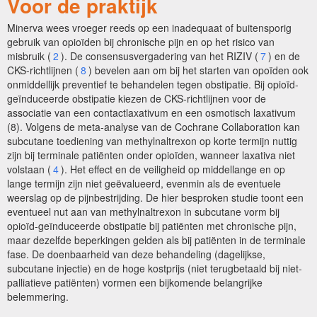
Voor de praktijk
Minerva wees vroeger reeds op een inadequaat of buitensporig
gebruik van opioïden bij chronische pijn en op het risico van
misbruik (
2
). De consensusvergadering van het RIZIV (
7
) en de
CKS-richtlijnen (
8
) bevelen aan om bij het starten van opoïden ook
onmiddellijk preventief te behandelen tegen obstipatie. Bij opioïd-
geïnduceerde obstipatie kiezen de CKS-richtlijnen voor de
associatie van een contactlaxativum en een osmotisch laxativum
(8). Volgens de meta-analyse van de Cochrane Collaboration kan
subcutane toediening van methylnaltrexon op korte termijn nuttig
zijn bij terminale patiënten onder opioïden, wanneer laxativa niet
volstaan (
4
). Het effect en de veiligheid op middellange en op
lange termijn zijn niet geëvalueerd, evenmin als de eventuele
weerslag op de pijnbestrijding. De hier besproken studie toont een
eventueel nut aan van methylnaltrexon in subcutane vorm bij
opioïd-geïnduceerde obstipatie bij patiënten met chronische pijn,
maar dezelfde beperkingen gelden als bij patiënten in de terminale
fase. De doenbaarheid van deze behandeling (dagelijkse,
subcutane injectie) en de hoge kostprijs (niet terugbetaald bij niet-
palliatieve patiënten) vormen een bijkomende belangrijke
belemmering.