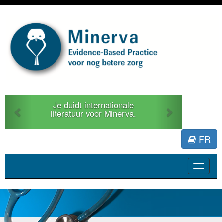
Previous
Next
Je duidt internationale
literatuur voor Minerva.
FR
Toggle
navigat