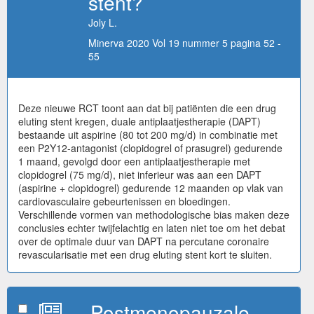
stent?
Joly L.
Minerva 2020 Vol 19 nummer 5 pagina 52 -
55
Deze nieuwe RCT toont aan dat bij patiënten die een drug
eluting stent kregen, duale antiplaatjestherapie (DAPT)
bestaande uit aspirine (80 tot 200 mg/d) in combinatie met
een P2Y12-antagonist (clopidogrel of prasugrel) gedurende
1 maand, gevolgd door een antiplaatjestherapie met
clopidogrel (75 mg/d), niet inferieur was aan een DAPT
(aspirine + clopidogrel) gedurende 12 maanden op vlak van
cardiovasculaire gebeurtenissen en bloedingen.
Verschillende vormen van methodologische bias maken deze
conclusies echter twijfelachtig en laten niet toe om het debat
over de optimale duur van DAPT na percutane coronaire
revascularisatie met een drug eluting stent kort te sluiten.
Postmenopauzale