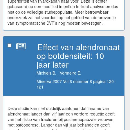
superioriteit van rivaroxaban naar voor. Deze is echter
gebaseerd op een modified intention to treat analyse en dus
niet op de volledige studiepopulatie. Meer betrouwbaar
onderzoek zal het voordeel op het gebied van de preventie
van symptomatische DVT’s nog moeten bevestigen.
Effect van alendronaat
op botdensiteit: 10
jaar later
Michiels B. , Vermeire E.
Minerva 2007 Vol 6 nummer 8 pagina 120 -
121
Deze studie kan niet duidelijk aantonen dat inname van
alendronaat langer dan vijf jaar een verdere reductie geeft
van het risico van fracturen bij postmenopauzale vrouwen
met osteoporose. Langer dan vijf jaar behandelen geeft