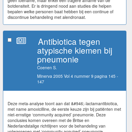
geen toename, maar enkel een tragere afname van de
botdensiteit. Er is dringend nood aan studies die helpen
bepalen welke personen baat hebben bij een continue of
discontinue behandeling met alendronaat.
Antibiotica tegen
atypische kiemen bij
pneumonie
Coenen S.
Minerva 2005 Vol 4 nummer 9 pagina 145 -
147
Deze meta-analyse toont aan dat &#946;-lactamantibiotica,
met name amoxicilline, de eerste keuze zijn bij patiënten met
niet-ernstige ‘community acquired’ pneumonie. Deze
conclusies komen overeen met de Britse en
Nederlandstalige richtlijnen voor de behandeling van
volwassenen met ‘community acquired’ pneumonie.