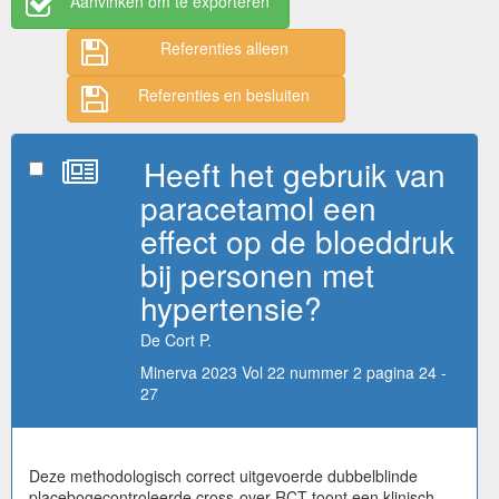
Aanvinken om te exporteren
Referenties alleen
Referenties en besluiten
Heeft het gebruik van
paracetamol een
effect op de bloeddruk
bij personen met
hypertensie?
De Cort P.
Minerva 2023 Vol 22 nummer 2 pagina 24 -
27
Deze methodologisch correct uitgevoerde dubbelblinde
placebogecontroleerde cross-over RCT toont een klinisch