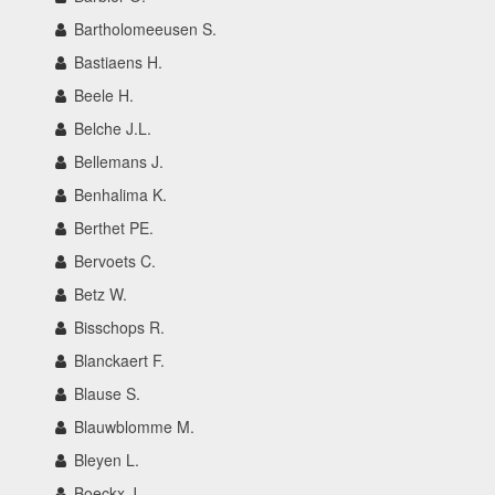
Bartholomeeusen S.
Bastiaens H.
Beele H.
Belche J.L.
Bellemans J.
Benhalima K.
Berthet PE.
Bervoets C.
Betz W.
Bisschops R.
Blanckaert F.
Blause S.
Blauwblomme M.
Bleyen L.
Boeckx J.