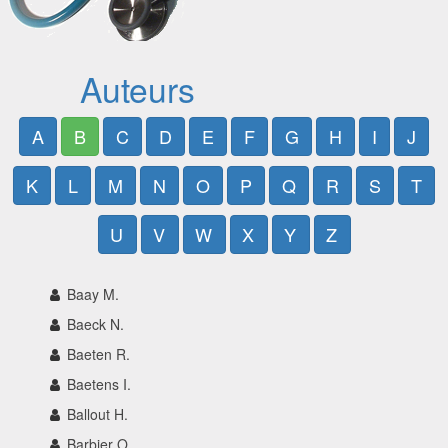
Auteurs
A
B
C
D
E
F
G
H
I
J
K
L
M
N
O
P
Q
R
S
T
U
V
W
X
Y
Z
Baay M.
Baeck N.
Baeten R.
Baetens I.
Ballout H.
Barbier O.