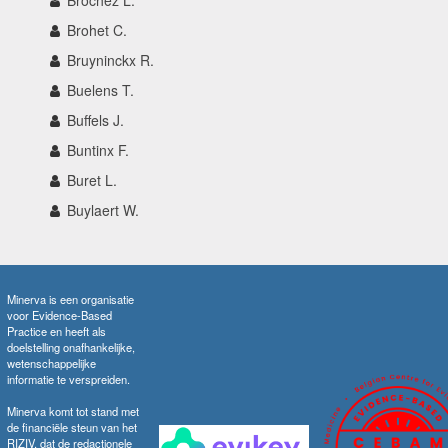
Brochez L.
Brohet C.
Bruyninckx R.
Buelens T.
Buffels J.
Buntinx F.
Buret L.
Buylaert W.
Minerva is een organisatie
voor Evidence-Based
Practice en heeft als
doelstelling onafhankelijke,
wetenschappelijke
informatie te verspreiden.
Minerva komt tot stand met
de financiële steun van het
RIZIV, dat de redactionele