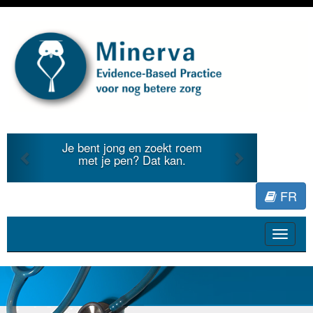
Previous
Next
Je bent jong en zoekt roem
met je pen? Dat kan.
FR
Toggle
navigat