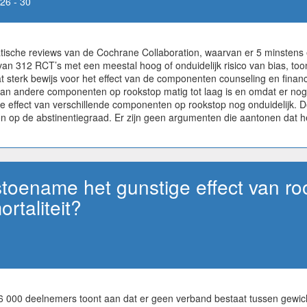
26 - 30
tische reviews van de Cochrane Collaboration, waarvan er 5 minstens
 312 RCT’s met een meestal hoog of onduidelijk risico van bias, toon
at sterk bewijs voor het effect van de componenten counseling en finan
 van andere componenten op rookstop matig tot laag is en omdat er nog 
effect van verschillende componenten op rookstop nog onduidelijk. De i
ben op de abstinentiegraad. Er zijn geen argumenten die aantonen dat
toename het gunstige effect van ro
rtaliteit?
6 000 deelnemers toont aan dat er geen verband bestaat tussen gewic