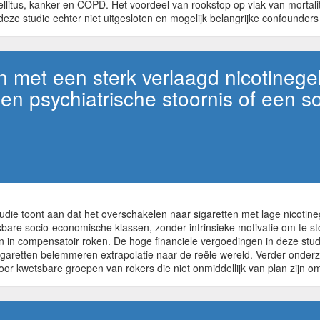
litus, kanker en COPD. Het voordeel van rookstop op vlak van mortalit
ze studie echter niet uitgesloten en mogelijk belangrijke confounders z
en met een sterk verlaagd nicotineg
en psychiatrische stoornis of een 
ie toont aan dat het overschakelen naar sigaretten met lage nicotine
bare socio-economische klassen, zonder intrinsieke motivatie om te st
en in compensatoir roken. De hoge financiele vergoedingen in deze stud
igaretten belemmeren extrapolatie naar de reële wereld. Verder onderz
 kwetsbare groepen van rokers die niet onmiddellijk van plan zijn o