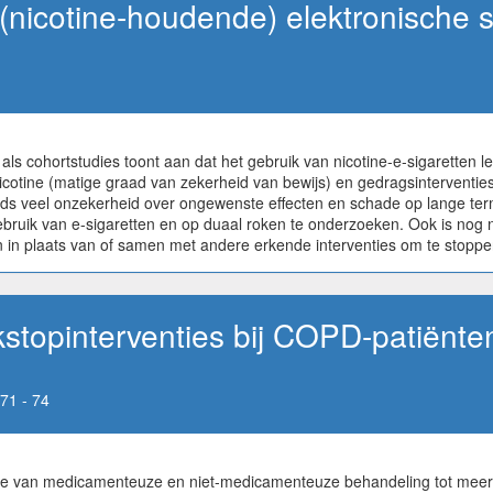
(nicotine-houdende) elektronische s
 cohortstudies toont aan dat het gebruik van nicotine-e-sigaretten lei
icotine (matige graad van zekerheid van bewijs) en gedragsinterventie
s veel onzekerheid over ongewenste effecten en schade op lange termi
bruik van e-sigaretten en op duaal roken te onderzoeken. Ook is nog n
en in plaats van of samen met andere erkende interventies om te stopp
okstopinterventies bij COPD-patiënte
71 - 74
e van medicamenteuze en niet-medicamenteuze behandeling tot meer ab