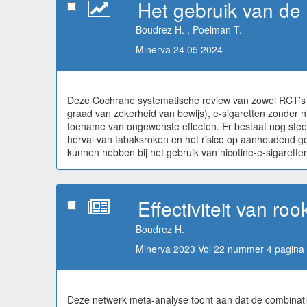
Het gebruik van de 
Boudrez H. , Poelman T.
Minerva 24 05 2024
Deze Cochrane systematische review van zowel RCT’s als
graad van zekerheid van bewijs), e-sigaretten zonder n
toename van ongewenste effecten. Er bestaat nog steed
herval van tabaksroken en het risico op aanhoudend ge
kunnen hebben bij het gebruik van nicotine-e-sigarett
Effectiviteit van ro
Boudrez H.
Minerva 2023 Vol 22 nummer 4 pagina 
Deze netwerk meta-analyse toont aan dat de combinati