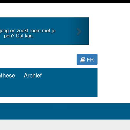
Next
dt internationale literatuur voor
Minerva.
FR
nthese
Archief