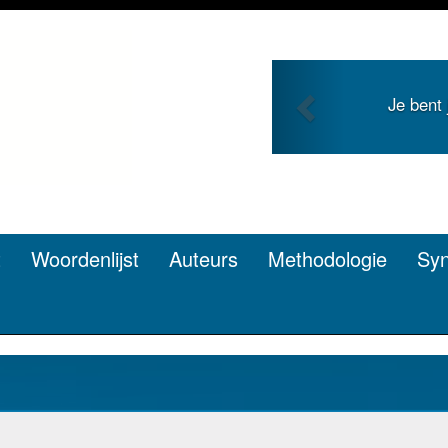
Previous
jong en zoekt roem met je
Je dui
pen? Dat kan.
t
Woordenlijst
Auteurs
Methodologie
Sy