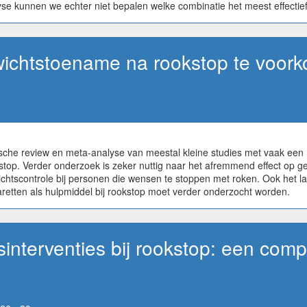
e kunnen we echter niet bepalen welke combinatie het meest effectief 
wichtstoename na rookstop te voor
che review en meta-analyse van meestal kleine studies met vaak een hoo
stop. Verder onderzoek is zeker nuttig naar het afremmend effect op 
tscontrole bij personen die wensen te stoppen met roken. Ook het l
igaretten als hulpmiddel bij rookstop moet verder onderzocht worden.
sinterventies bij rookstop: een com