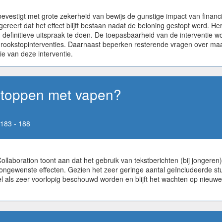
estigt met grote zekerheid van bewijs de gunstige impact van financië
ert dat het effect blijft bestaan nadat de beloning gestopt werd. Herv
efinitieve uitspraak te doen. De toepasbaarheid van de interventie w
n rookstopinterventies. Daarnaast beperken resterende vragen over m
ie van deze interventie.
 stoppen met vapen?
183 - 188
aboration toont aan dat het gebruik van tekstberichten (bij jongeren),
) ongewenste effecten. Gezien het zeer geringe aantal geïncludeerde
l als zeer voorlopig beschouwd worden en blijft het wachten op nieuw