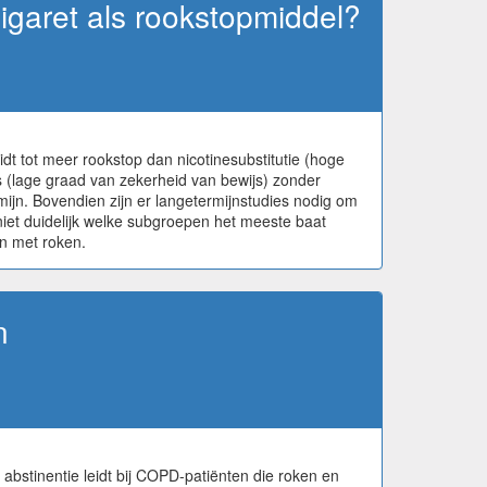
igaret als rookstopmiddel?
dt tot meer rookstop dan nicotinesubstitutie (hoge
s (lage graad van zekerheid van bewijs) zonder
jn. Bovendien zijn er langetermijnstudies nodig om
iet duidelijk welke subgroepen het meeste baat
en met roken.
n
stinentie leidt bij COPD-patiënten die roken en