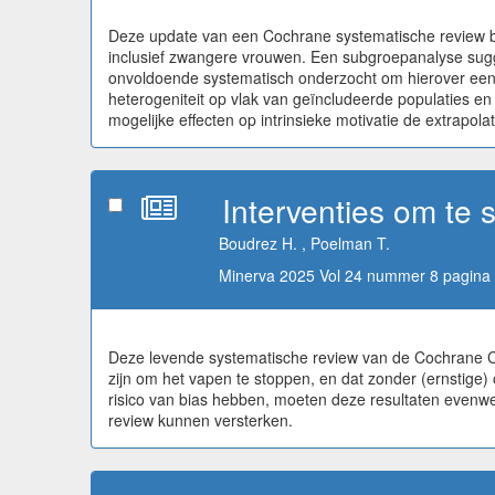
Deze update van een Cochrane systematische review bev
inclusief zwangere vrouwen. Een subgroepanalyse suggere
onvoldoende systematisch onderzocht om hierover een d
heterogeniteit op vlak van geïncludeerde populaties e
mogelijke effecten op intrinsieke motivatie de extrapolat
Interventies om te
Boudrez H. , Poelman T.
Minerva 2025 Vol 24 nummer 8 pagina 
Deze levende systematische review van de Cochrane Coll
zijn om het vapen te stoppen, en dat zonder (ernstige
risico van bias hebben, moeten deze resultaten evenwe
review kunnen versterken.