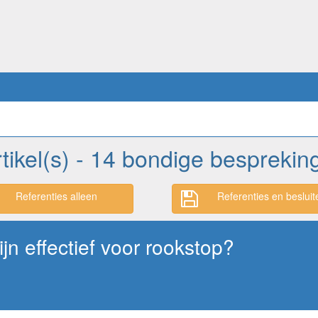
rtikel(s) - 14 bondige besprekin
Referenties alleen
Referenties en besluit
jn effectief voor rookstop?