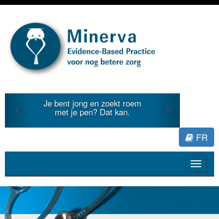
Previous
Next
Je bent jong en zoekt roem
met je pen? Dat kan.
FR
Toggle
navigat