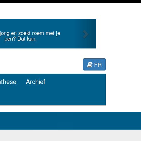
Next
internationale literatuur voor
Minerva.
FR
nthese
Archief