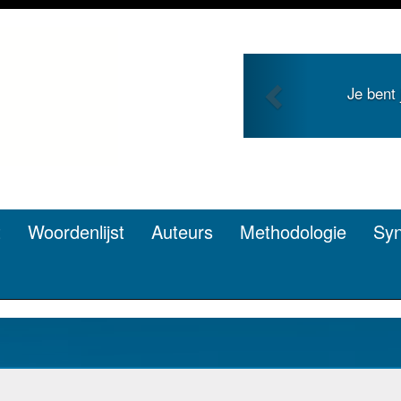
Previous
 en zoekt roem met je
Je duidt 
n? Dat kan.
t
Woordenlijst
Auteurs
Methodologie
Sy