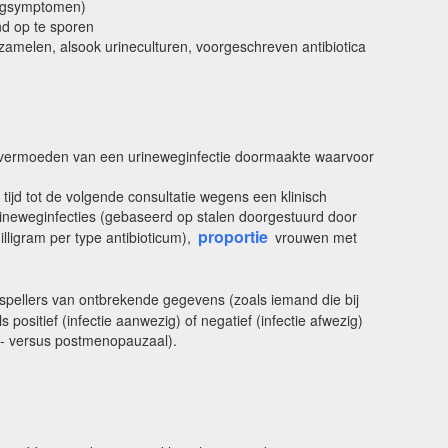
wegsymptomen)
nd op te sporen
amelen, alsook urineculturen, voorgeschreven antibiotica
h vermoeden van een urineweginfectie doormaakte waarvoor
jd tot de volgende consultatie wegens een klinisch
urineweginfecties (gebaseerd op stalen doorgestuurd door
proportie
illigram per type antibioticum),
vrouwen met
pellers van ontbrekende gegevens (zoals iemand die bij
ositief (infectie aanwezig) of negatief (infectie afwezig)
e- versus postmenopauzaal).