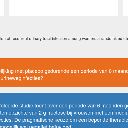
on of recurrent urinary tract infection among women: a randomized cli
elijking met placebo gedurende een periode van 6 maand
 urineweginfecties?
oleerde studie toont over een periode van 6 maanden
n opzichte van 2 g fructose bij vrouwen met een mediane
fecties. De pragmatische keuze om een beperkte therapi
 mogelijk wel negatief beïnvloed.