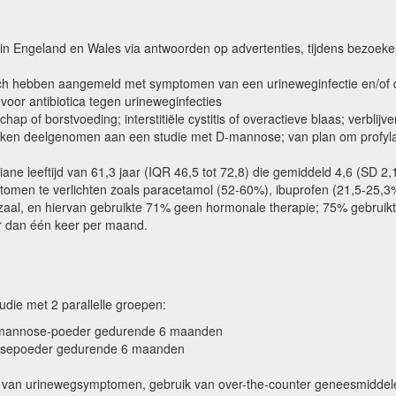
 in Engeland en Wales via antwoorden op advertenties, tijdens bezoeken a
zich hebben aangemeld met symptomen van een urineweginfectie en/of die
voor antibiotica tegen urineweginfecties
ap of borstvoeding; interstitiële cystitis of overactieve blaas; verblij
eken deelgenomen aan een studie met D-mannose; van plan om profylacti
ane leeftijd van 61,3 jaar (IQR 46,5 tot 72,8) die gemiddeld 4,6 (SD 2
en te verlichten zoals paracetamol (52-60%), ibuprofen (21,5-25,3%
aal, en hiervan gebruikte 71% geen hormonale therapie; 75% gebruikte
er dan één keer per maand.
die met 2 parallelle groepen:
 D-mannose-poeder gedurende 6 maanden
ctosepoeder gedurende 6 maanden
van urinewegsymptomen, gebruik van over-the-counter geneesmiddelen o