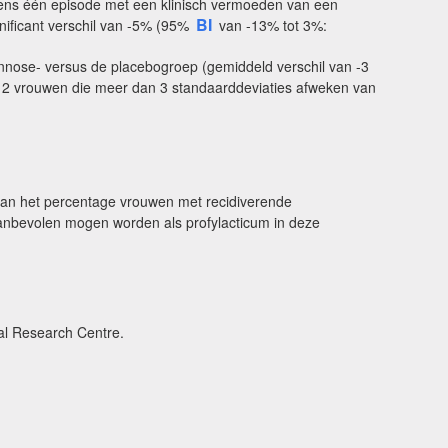
ens één episode met een klinisch vermoeden van een
BI
nificant verschil van -5% (95%
van -13% tot 3%:
nnose- versus de placebogroep (gemiddeld verschil van -3
 12 vrouwen die meer dan 3 standaarddeviaties afweken van
van het percentage vrouwen met recidiverende
anbevolen mogen worden als profylacticum in deze
al Research Centre.