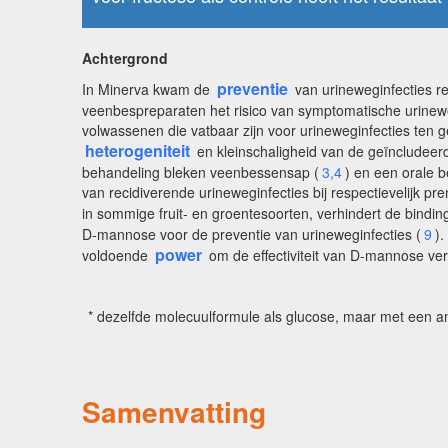
Achtergrond
preventie
In Minerva kwam de
van urineweginfecties 
veenbespreparaten het risico van symptomatische urinewegi
volwassenen die vatbaar zijn voor urineweginfecties ten 
heterogeniteit
en kleinschaligheid van de geïncludeerd
behandeling bleken veenbessensap (
3,4
) en een orale 
van recidiverende urineweginfecties bij respectievelijk
in sommige fruit- en groentesoorten, verhindert de bindin
D-mannose voor de preventie van urineweginfecties (
9
)
power
voldoende
om de effectiviteit van D-mannose ve
* dezelfde molecuulformule als glucose, maar met een a
Samenvatting