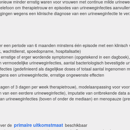
nieuw minder ernstig waren voor vrouwen met continue milde urine
f telefoon om therapietrouw en episodes van urineweginfecties aanvulle
gingen wegens een klinische diagnose van een urineweginfectie te verz
ver een periode van 6 maanden minstens één episode met een klinisc
k, wachtdienst, spoedopname, hospitalisatie)
ernstige of erger wordende symptomen (opgetekend in een dagboek), ti
h vermoedelijke urineweginfecties, aantal bacteriologisch bevestigde 
fecties (gedefinieerd als dagelijkse doses of totaal aantal ingenomen m
egens een urineweginfectie, ernstige ongewenste effecten
agen of 3 dagen per week therapietrouw), modelaanpassing voor voors
 van een eerdere urineweginfectie), imputatie van ontbrekende data als p
van urineweginfecties (boven of onder de mediaan) en menopauze (pr
primaire uitkomstmaat
over de
beschikbaar