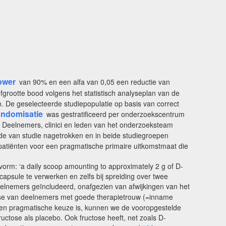
ower
van 90% en een alfa van 0,05 een reductie van
rootte bood volgens het statistisch analyseplan van de
. De geselecteerde studiepopulatie op basis van correct
andomisatie
was gestratificeerd per onderzoekscentrum
). Deelnemers, clinici en leden van het onderzoeksteam
de van studie nagetrokken en in beide studiegroepen
atiënten voor een pragmatische primaire uitkomstmaat die
orm: ‘a daily scoop amounting to approximately 2 g of D-
psule te verwerken en zelfs bij spreiding over twee
deelnemers geïncludeerd, onafgezien van afwijkingen van het
e van deelnemers met goede therapietrouw (=inname
k een pragmatische keuze is, kunnen we de vooropgestelde
tose als placebo. Ook fructose heeft, net zoals D-