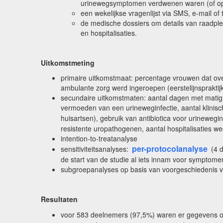
urinewegsymptomen verdwenen waren (of op
een wekelijkse vragenlijst via SMS, e-mail o
de medische dossiers om details van raadple
en hospitalisaties.
Uitkomstmeting
primaire uitkomstmaat: percentage vrouwen dat o
ambulante zorg werd ingeroepen (eerstelijnspraktij
secundaire uitkomstmaten: aantal dagen met matig 
vermoeden van een urineweginfectie, aantal klinisc
huisartsen), gebruik van antibiotica voor urinewegin
resistente uropathogenen, aantal hospitalisaties w
intention-to-treatanalyse
per-protocolanalyse
sensitiviteitsanalyses:
(4 d
de start van de studie al iets innam voor symptomen
subgroepanalyses op basis van voorgeschiedenis 
Resultaten
voor 583 deelnemers (97,5%) waren er gegevens 