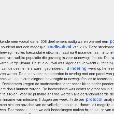
p
erekende men vooraf dat er 508 deelnemers nodig waren om met een
studie-uitval
ng houdend met een mogelijke
van 20%. Deze steekproefg
rineweginfecties (secundaire uitkomstmaat) na 6 maanden aan te tonen
r
r een vrouwelijke populatie die gevoelig is voor urineweginfecties. De
waren vergelijkbaar. De studie-uitval was lager dan verwacht (3 tot 4%
Blindering
ing van de deelnemers waren geblindeerd.
werd op het ein
en waren. De onderzoekers opteerden in overleg met een panel van p
aats van op microbiologisch bevestigde urineweginfecties te focussen.
. Deelnemers kregen de studiemedicatie ter beschikking onder poederv
 dosis kunnen zorgen. De hoeveelheid was echter te groot om in 1 ca
m in te slikken. Voor de primaire analyse werden alle gerandomiseerde 
protocol
en inname van minstens 3 dagen per week. In de per
analys
ten niet ten opzichte van de volledige populatie. Hoewel dit mogelij
wen. Daarnaast kunnen we ook bedenkingen maken bij de keuze van fruc