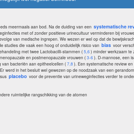
systematische re
reeds meermaals aan bod. Na de duiding van een
nfecties met of zonder positieve urinecultuur verminderen bij vrouwen
gevolge van medische ingrepen. We wezen er wel op dat de bewijskracht
bias
e studies die vaak een hoog of onduidelijk risico van
voor versch
behandeling met twee Lactobacilli-stammen (
5,6
) minder werkzaam te z
 premenopauzale en postmenopauzale vrouwen (
3-6
). D-mannose, een i
g van bacteriën aan epitheelcellen (
7,8
). Een systematische review en
. Er werd in het besluit wel gewezen op de noodzaak van een gerandomi
placebo
rsus
voor de preventie van urineweginfecties verder te ond
ndere ruimtelijke rangschikking van de atomen