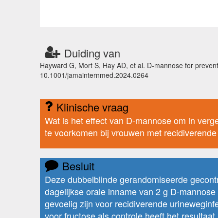
Duiding van
Hayward G, Mort S, Hay AD, et al. D-mannose for preventi
10.1001/jamainternmed.2024.0264
Klinische vraag
Wat is het effect van D-mannose om in verg
te voorkomen bij vrouwen met recidiverende
Besluit
Deze dubbelblinde gerandomiseerde gecontr
dagelijkse orale inname van 2 g D-mannose te
gevoelig zijn voor recidiverende urinewegin
voor fructose als controle heeft het resultaat