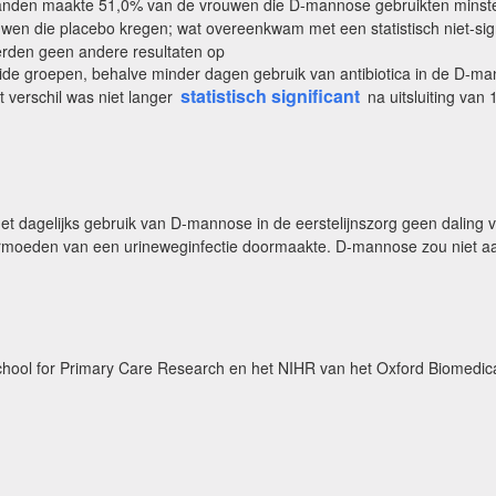
aanden maakte 51,0% van de vrouwen die D-mannose gebruikten minst
wen die placebo kregen; wat overeenkwam met een statistisch niet-sig
verden geen andere resultaten op
ide groepen, behalve minder dagen gebruik van antibiotica in de D-ma
statistisch significant
t verschil was niet langer
na uitsluiting van
.
 dagelijks gebruik van D-mannose in de eerstelijnszorg geen daling 
vermoeden van een urineweginfectie doormaakte. D-mannose zou niet a
School for Primary Care Research en het NIHR van het Oxford Biomedic