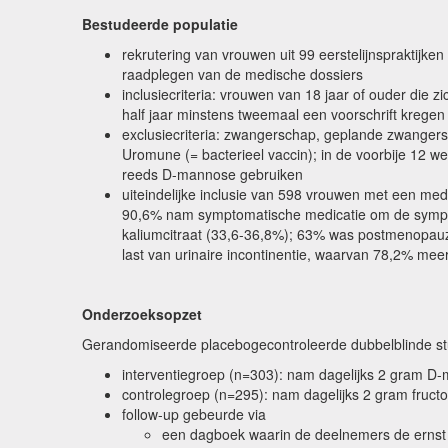
Bestudeerde populatie
rekrutering van vrouwen uit 99 eerstelijnspraktijken
raadplegen van de medische dossiers
inclusiecriteria: vrouwen van 18 jaar of ouder die 
half jaar minstens tweemaal een voorschrift kregen 
exclusiecriteria: zwangerschap, geplande zwangersch
Uromune (= bacterieel vaccin); in de voorbije 12 w
reeds D-mannose gebruiken
uiteindelijke inclusie van 598 vrouwen met een medi
90,6% nam symptomatische medicatie om de symptom
kaliumcitraat (33,6-36,8%); 63% was postmenopauz
last van urinaire incontinentie, waarvan 78,2% me
Onderzoeksopzet
Gerandomiseerde placebogecontroleerde dubbelblinde stu
interventiegroep (n=303): nam dagelijks 2 gram
controlegroep (n=295): nam dagelijks 2 gram fru
follow-up gebeurde via
een dagboek waarin de deelnemers de ernst 