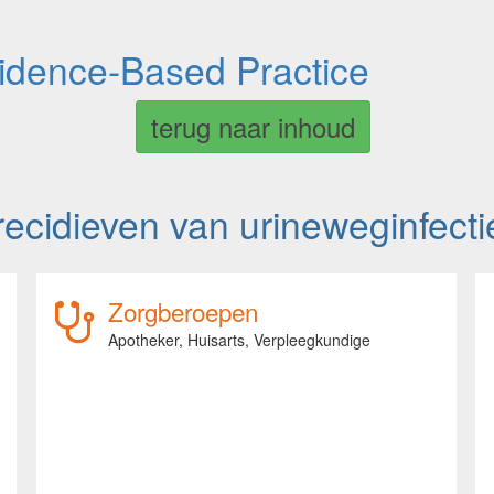
vidence-Based Practice
terug naar inhoud
cidieven van urineweginfecti
Zorgberoepen
Apotheker,
Huisarts,
Verpleegkundige