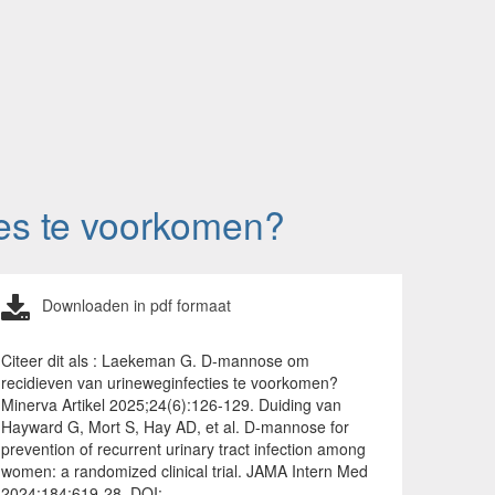
es te voorkomen?
Downloaden in pdf formaat
Citeer dit als : Laekeman G. D-mannose om
recidieven van urineweginfecties te voorkomen?
Minerva Artikel 2025;24(6):126-129. Duiding van
Hayward G, Mort S, Hay AD, et al. D-mannose for
prevention of recurrent urinary tract infection among
women: a randomized clinical trial. JAMA Intern Med
2024;184:619-28. DOI: