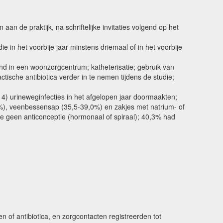
an de praktijk, na schriftelijke invitaties volgend op het
 in het voorbije jaar minstens driemaal of in het voorbije
vend in een woonzorgcentrum; katheterisatie; gebruik van
sche antibiotica verder in te nemen tijdens de studie;
,14) urineweginfecties in het afgelopen jaar doormaakten;
), veenbessensap (35,5-39,0%) en zakjes met natrium- of
 geen anticonceptie (hormonaal of spiraal); 40,3% had
f antibiotica, en zorgcontacten registreerden tot