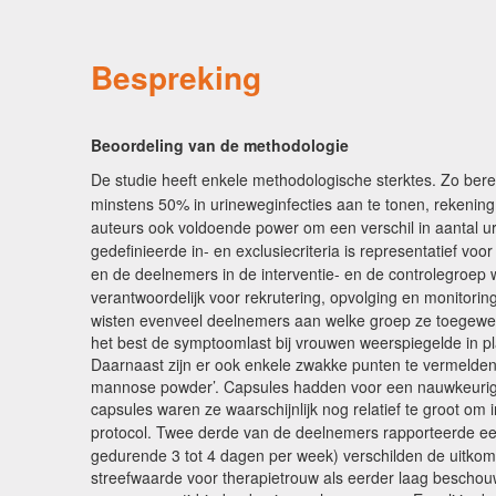
Bespreking
Beoordeling van de methodologie
De studie heeft enkele methodologische sterktes. Zo b
minstens 50% in urineweginfecties aan te tonen, rekeni
auteurs ook voldoende power om een verschil in aantal u
gedefinieerde in- en exclusiecriteria is representatief voo
en de deelnemers in de interventie- en de controlegroep 
verantwoordelijk voor rekrutering, opvolging en monitor
wisten evenveel deelnemers aan welke groep ze toegewez
het best de symptoomlast bij vrouwen weerspiegelde in pl
Daarnaast zijn er ook enkele zwakke punten te vermelden
mannose powder’. Capsules hadden voor een nauwkeurigere
capsules waren ze waarschijnlijk nog relatief te groot o
protocol. Twee derde van de deelnemers rapporteerde e
gedurende 3 tot 4 dagen per week) verschilden de uitkoms
streefwaarde voor therapietrouw als eerder laag beschou