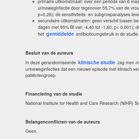
primaire uitkomstmaat: over een periode van 6 m
urineweginfectie door tegenover 55,7% van de vrou
p=0,26); de sensitiviteits- en subgroepanalyses le
secundaire uitkomstmaten: geen verschil tussen be
dagen met 95% BI van -4,40 tot -1,60; p< 0,001); di
gemiddelde
het
antibioticumgebruik in de studie
Besluit van de auteurs
klinische studie
In deze gerandomiseerde
zag men met
urineweginfecties dat een nieuwe episode met klinisch 
patiëntengroep.
Financiering van de studie
National Institute for Health and Care Research (NIHR) 
Belangenconflicten van de auteurs
Geen.