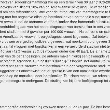
effect van screeningsmammografie op een termijn van 30 jaar (1978-200
egevens van slechts 10% van de Amerikaanse bevolking. De verschillend
eid om een referentiepopulatie vóór de introductie van mammografie t
g met het negatieve effect op borstkanker van hormonale substitutiet
ze ervan uit dat de toename van borstkanker door hormonale substituti
 verdubbeling aan van het aantal diagnoses van borstkanker in een vr
orderd stadium met 8 gevallen per 100 000 vrouwen. Na correctie en ext
n Amerikaanse vrouwen overgediagnosticeerd is geweest. Dat betekent 
000 vrouwen overgediagnosticeerd geweest, wat neerkomt op ongeveer 31
et aantal vrouwen met borstkanker in een vergevorderd stadium niet t
an 40 jaar (42% versus 28% bij vrouwen ouder dan 40 jaar). De afname
 en van de behandelingen. De auteurs maken hierbij een gewaagde ver
rvoor te screenen. Hun besluit is duidelijk: alhoewel het aantal vrou
ert het aantal vrouwen met borstkanker in een vergevorderd stadium m
 suggereert dit onevenwicht dat er sprake is van een aanzienlijke overd
oed op de mortaliteit door borstkanker. Ten slotte moeten we rekeni
ngsmammografie ondergaan. De straling kan bij deze leeftijdsgroep tot 
mammografie aanbevolen bij vrouwen tussen 50 en 69 jaar. De hier besp