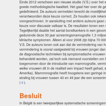
Einde 2012 verscheen een nieuwe studie (V.S.) over het 
goede methodologische kwaliteit. Het gaat hier over de g
gedefinieerd. De auteurs vermelden terecht de moeilijkh
verantwoorden deze keuze correct. Ze houden ook rekenin
voorgeschreven. In aansluiting met andere auteurs gaan 
keuze voor discussie vatbaar is. De resultaten tonen een
Tegelijkertijd daalde het aantal borstkankers in een gev
gedurende deze 30 jaar screeningsmamografie 1,3 miljoe
klinische symptomen. Alleen al voor 2008 zijn bijna 70 
V.S. De auteurs tonen ook aan dat de vermindering van h
vermindering is vooral vastgesteld bij vrouwen jonger d
de diagnostische technieken bij symptomatische vrouwen
behandeld worden, zal toch ook niemand voorstellen om hie
toegenomen door de introductie van mammografie, vermind
welke vrouwen dit in de realiteit een impact heeft gehad,
Amerika). Mammmografie heeft hoogstens een geringe invl
straling bij vrouwen tussen 40 en 49 jaar die een screeni
(
4
).
Besluit
In België is een tweejaarlijkse systematische screenings