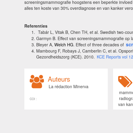
screeningsmammografie hoogstens een beperkte invloed he
alles ten koste van 30% overdiagnose en van kanker ver
Referenties
Tabár L, Vitak B, Chen TH, et al. Swedish two-cou
Garmyn B. Effect van screeningsmammografie op la
sc
Bleyer A
,
Welch HG
. Effect of three decades of
Mambourg F, Robays J, Camberlin C, et al. Opspori
Gezondheidszorg (KCE). 2010.
KCE Reports vol 1
Auteurs
La rédaction Minerva
mammo
radiogr
COI :
van kan