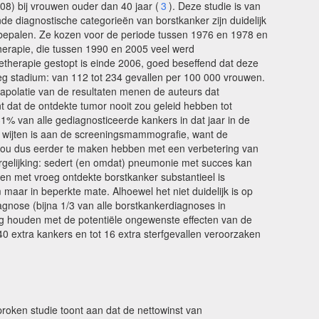
8) bij vrouwen ouder dan 40 jaar (
3
). Deze studie is van
e diagnostische categorieën van borstkanker zijn duidelijk
e bepalen. Ze kozen voor de periode tussen 1976 en 1978 en
herapie, die tussen 1990 en 2005 veel werd
etherapie gestopt is einde 2006, goed beseffend dat deze
oeg stadium: van 112 tot 234 gevallen per 100 000 vrouwen.
rapolatie van de resultaten menen de auteurs dat
dat de ontdekte tumor nooit zou geleid hebben tot
% van alle gediagnosticeerde kankers in dat jaar in de
e wijten is aan de screeningsmammografie, want de
 zou dus eerder te maken hebben met een verbetering van
gelijking: sedert (en omdat) pneumonie met succes kan
wen met vroeg ontdekte borstkanker substantieel is
aar in beperkte mate. Alhoewel het niet duidelijk is op
iagnose (bijna 1/3 van alle borstkankerdiagnoses in
ng houden met de potentiële ongewenste effecten van de
40 extra kankers en tot 16 extra sterfgevallen veroorzaken
roken studie toont aan dat de nettowinst van