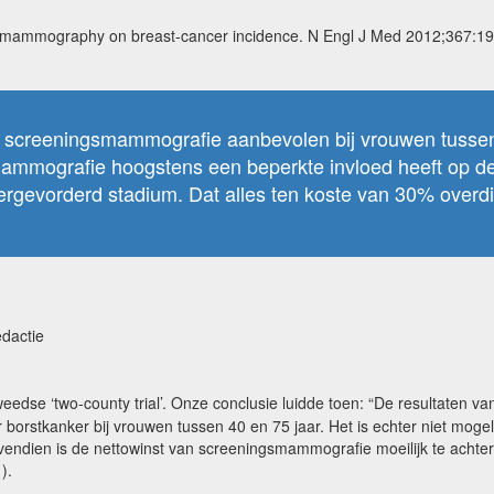
ng mammography on breast-cancer incidence. N Engl J Med 2012;367:1
he screeningsmammografie aanbevolen bij vrouwen tussen
ammografie hoogstens een beperkte invloed heeft op de m
vergevorderd stadium. Dat alles ten koste van 30% over
edactie
dse ‘two-county trial’. Onze conclusie luidde toen: “De resultaten v
oor borstkanker bij vrouwen tussen 40 en 75 jaar. Het is echter niet mog
vendien is de nettowinst van screeningsmammografie moeilijk te acht
).