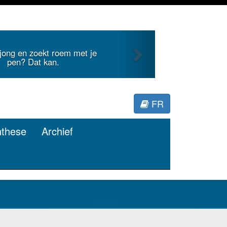
Next
 jong en zoekt roem met je
pen? Dat kan.
FR
nthese
Archief