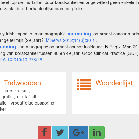
eft op de mortaliteit door borstkanker en ongetwijfeld geen enkele i
oorzaakt door herhaaldelijke mammografie.
screening
nty trial: impact of mammographic
on breast cancer morta
nge termijn (29 jaar)?
Minerva 2012;11(3);30-1
.
reening
mammography on breast-cancer incidence.
N Engl J Med
201
ng van borstkanker tussen 40 en 49 jaar. Good Clinical Practice (GCP
29A. D2010/10.273/28
.
Trefwoorden
Woordenlijst
borstkanker
,
grafie
,
mortaliteit
,
afie
,
vroegtijdige opsporing
ker