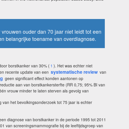
vrouwen ouder dan 70 jaar niet leidt tot een
een belangrijke toename van overdiagnose.
 door borstkanker van 30% (
1
). Het was echter niet
systematische review
 een recente update van een
van
ng
geen significant effect konden aantonen op
 reductie aan van borstkankersterfte (RR 0,75; 95% BI van
één vrouw minder te laten sterven als gevolg van
ng van het bevolkingsonderzoek tot 75 jaar is echter
een diagnose van borstkanker in de periode 1995 tot 2011
001 van screeningsmammografie bij de leeftijdsgroep van