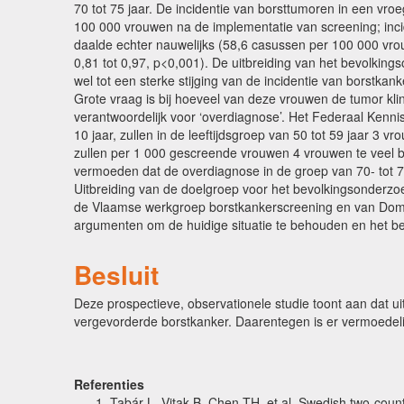
70 tot 75 jaar. De incidentie van borsttumoren in een vro
100 000 vrouwen na de implementatie van screening; incide
daalde echter nauwelijks (58,6 casussen per 100 000 vro
0,81 tot 0,97, p<0,001). De uitbreiding van het bevolking
wel tot een sterke stijging van de incidentie van borstkan
Grote vraag is bij hoeveel van deze vrouwen de tumor klini
verantwoordelijk voor ‘overdiagnose’. Het Federaal Kenn
10 jaar, zullen in de leeftijdsgroep van 50 tot 59 jaar 3 
zullen per 1 000 gescreende vrouwen 4 vrouwen te veel 
vermoeden dat de overdiagnose in de groep van 70- tot 7
Uitbreiding van de doelgroep voor het bevolkingsonderzoe
de Vlaamse werkgroep borstkankerscreening en van Domus
argumenten om de huidige situatie te behouden en het bev
Besluit
Deze prospectieve, observationele studie toont aan dat u
vergevorderde borstkanker. Daarentegen is er vermoedeli
Referenties
Tabár L, Vitak B, Chen TH, et al. Swedish two-coun