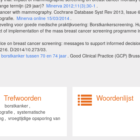
nge termijn (29 jaar)?
Minerva 2012;11(3);30-1
.
 cancer with mammography. Cochrane Database Syst Rev 2013, Issue 6
ografie.
Minerva online 15/03/2014
.
beveling voor goede medische praktijkvoering: Borstkankerscreening. H
fect of implementation of the mass breast cancer screening programme 
ice on breast cancer screening: messages to support informed decision
216. D/2014/10.273/03.
 borstkanker tussen 70 en 74 jaar
. Good Clinical Practice (GCP) Bru
Trefwoorden
Woordenlijst
borstkanker
,
grafie
,
systematische
ng
,
vroegtijdige opsporing van