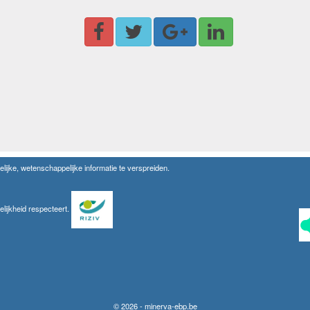
lijke, wetenschappelijke informatie te verspreiden.
elijkheid respecteert.
© 2026 - minerva-ebp.be