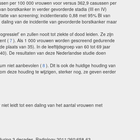
casussen per 100 000 vrouwen voor versus 362,9 casussen per
an borstkanker in verder gevorderde stadia (III en IV)
tie van screening; incidentieratio 0,88 met 95% BI van
rke daling van de incidentie van gevorderde borstkanker maar
essief’ en zullen nooit tot ziekte of dood leiden. Ze zijn
ent (
7
). Als 1 000 vrouwen worden gescreend gedurende
e plaats van 35). In de leeftijdsgroep van 60 tot 69 jaar
40). De resultaten van deze Nederlandse studie doen
rum niet aanbevolen (
8
). Dit is ook de huidige houding van
m deze houding te wijzigen, sterker nog, ze geven eerder
iet leidt tot een daling van het aantal vrouwen met
y during 3 decades. Radiology 2011;260:658-63.