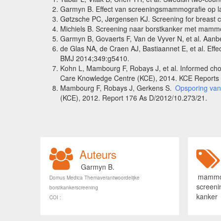
Garmyn B. Effect van screeningsmammografie op la
Gøtzsche PC, Jørgensen KJ. Screening for breast
Michiels B. Screening naar borstkanker met mamm
Garmyn B,
Govaerts F, Van de Vyver N, et al. Aan
de Glas NA
,
de Craen AJ
,
Bastiaannet E
, et al. Ef
BMJ
2014;349:g5410.
Kohn L, Mambourg F, Robays J, et al. Informed cho
Care Knowledge Centre (KCE), 2014. KCE Reports 
Mambourg F, Robays J, Gerkens S.
Opsporing van
(KCE), 2012. Report 176 As D/2012/10.273/21.
Auteurs
Garmyn B.
mammo
Domus Medica Themaverantwoordelijke
screeni
borstkankerscreening
kanker
COI :