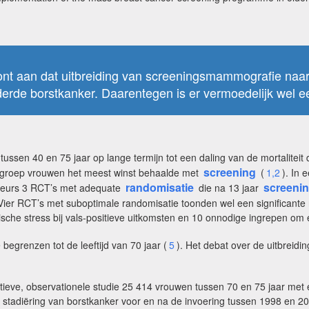
ont aan dat uitbreiding van screeningsmammografie naar 
derde borstkanker. Daarentegen is er vermoedelijk wel 
ssen 40 en 75 jaar op lange termijn tot een daling van de mortaliteit
screening
e groep vrouwen het meest winst behaalde met
(
1,2
). In
randomisatie
screeni
uteurs 3 RCT’s met adequate
die na 13 jaar
 Vier RCT’s met suboptimale randomisatie toonden wel een significante
ische stress bij vals-positieve uitkomsten en 10 onnodige ingrepen om 
begrenzen tot de leeftijd van 70 jaar (
5
). Het debat over de uitbreidi
ieve, observationele studie 25 414 vrouwen tussen 70 en 75 jaar met 
stadiëring van borstkanker voor en na de invoering tussen 1998 en 2