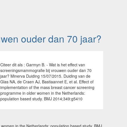
uwen ouder dan 70 jaar?
Citeer dit als : Garmyn B. - Wat is het effect van
screeningsmammografie bij vrouwen ouder dan 70
jaar? Minerva Duiding 15/07/2015. Duiding van de
Glas NA, de Craen AJ, Bastiaannet E, et al. Effect of
implementation of the mass breast cancer screening
programme in older women in the Netherlands:
population based study. BMJ 2014;349:g5410
er women in the Netherlands: population based study. BMJ