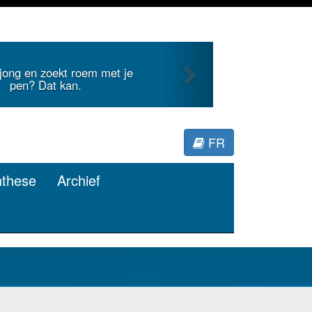
Next
 jong en zoekt roem met je
pen? Dat kan.
FR
nthese
Archief