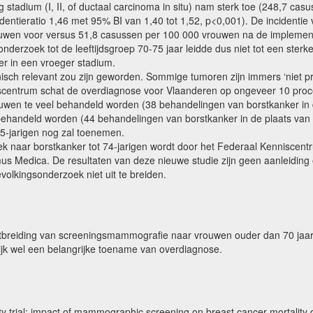
eg stadium (I, II, of ductaal carcinoma in situ) nam sterk toe (248,7 
ntieratio 1,46 met 95% BI van 1,40 tot 1,52, p<0,001). De incidentie v
uwen voor versus 51,8 casussen per 100 000 vrouwen na de implementa
sonderzoek tot de leeftijdsgroep 70-75 jaar leidde dus niet tot een ste
ker in een vroeger stadium.
sch relevant zou zijn geworden. Sommige tumoren zijn immers ‘niet progr
iscentrum schat de overdiagnose voor Vlaanderen op ongeveer 10 proc
vrouwen te veel behandeld worden (38 behandelingen van borstkanker in d
behandeld worden (44 behandelingen van borstkanker in de plaats van 
5-jarigen nog zal toenemen.
k naar borstkanker tot 74-jarigen wordt door het Federaal Kenniscent
 Medica. De resultaten van deze nieuwe studie zijn geen aanleiding o
olkingsonderzoek niet uit te breiden.
itbreiding van screeningsmammografie naar vrouwen ouder dan 70 jaar n
jk wel een belangrijke toename van overdiagnose.
ty trial: impact of mammographic screening on breast cancer mortalit