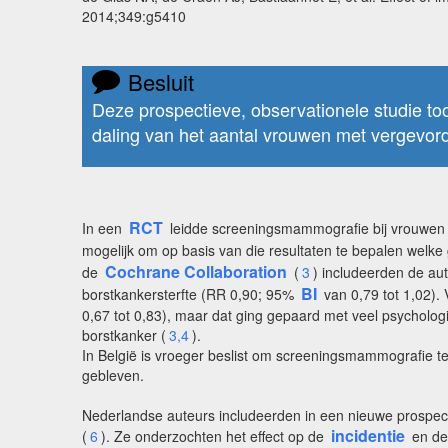
2014;349:g5410
Besluit
Deze prospectieve, observationele studie to
daling van het aantal vrouwen met vergevor
RCT
In een
leidde screeningsmammografie bij vrouwen tu
mogelijk om op basis van die resultaten te bepalen welk
Cochrane Collaboration
de
(
3
) includeerden de a
BI
borstkankersterfte (RR 0,90; 95%
van 0,79 tot 1,02).
0,67 tot 0,83), maar dat ging gepaard met veel psycholog
borstkanker (
3,4
).
In België is vroeger beslist om screeningsmammografie te 
gebleven.
Nederlandse auteurs includeerden in een nieuwe prospect
incidentie
(
6
). Ze onderzochten het effect op de
en de 