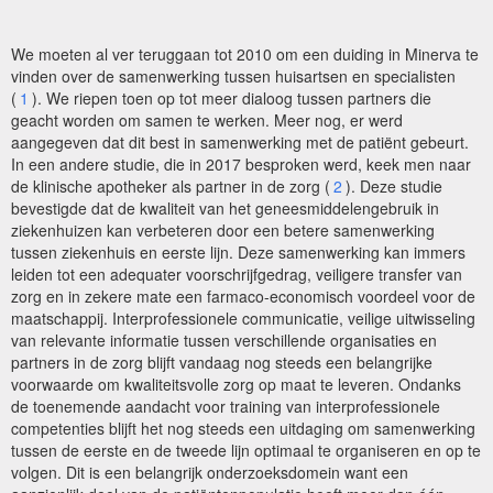
We moeten al ver teruggaan tot 2010 om een duiding in Minerva te
vinden over de samenwerking tussen huisartsen en specialisten
(
1
). We riepen toen op tot meer dialoog tussen partners die
geacht worden om samen te werken. Meer nog, er werd
aangegeven dat dit best in samenwerking met de patiënt gebeurt.
In een andere studie, die in 2017 besproken werd, keek men naar
de klinische apotheker als partner in de zorg (
2
). Deze studie
bevestigde dat de kwaliteit van het geneesmiddelengebruik in
ziekenhuizen kan verbeteren door een betere samenwerking
tussen ziekenhuis en eerste lijn. Deze samenwerking kan immers
leiden tot een adequater voorschrijfgedrag, veiligere transfer van
zorg en in zekere mate een farmaco-economisch voordeel voor de
maatschappij. Interprofessionele communicatie, veilige uitwisseling
van relevante informatie tussen verschillende organisaties en
partners in de zorg blijft vandaag nog steeds een belangrijke
voorwaarde om kwaliteitsvolle zorg op maat te leveren. Ondanks
de toenemende aandacht voor training van interprofessionele
competenties blijft het nog steeds een uitdaging om samenwerking
tussen de eerste en de tweede lijn optimaal te organiseren en op te
volgen. Dit is een belangrijk onderzoeksdomein want een