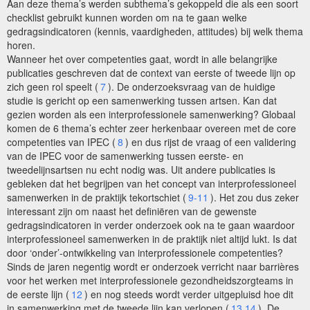
Aan deze thema’s werden subthema’s gekoppeld die als een soort
checklist gebruikt kunnen worden om na te gaan welke
gedragsindicatoren (kennis, vaardigheden, attitudes) bij welk thema
horen.
Wanneer het over competenties gaat, wordt in alle belangrijke
publicaties geschreven dat de context van eerste of tweede lijn op
zich geen rol speelt (
7
). De onderzoeksvraag van de huidige
studie is gericht op een samenwerking tussen artsen. Kan dat
gezien worden als een interprofessionele samenwerking? Globaal
komen de 6 thema’s echter zeer herkenbaar overeen met de core
competenties van IPEC (
8
) en dus rijst de vraag of een validering
van de IPEC voor de samenwerking tussen eerste- en
tweedelijnsartsen nu echt nodig was. Uit andere publicaties is
gebleken dat het begrijpen van het concept van interprofessioneel
samenwerken in de praktijk tekortschiet (
9-11
). Het zou dus zeker
interessant zijn om naast het definiëren van de gewenste
gedragsindicatoren in verder onderzoek ook na te gaan waardoor
interprofessioneel samenwerken in de praktijk niet altijd lukt. Is dat
door ‘onder’-ontwikkeling van interprofessionele competenties?
Sinds de jaren negentig wordt er onderzoek verricht naar barrières
voor het werken met interprofessionele gezondheidszorgteams in
de eerste lijn (
12
) en nog steeds wordt verder uitgepluisd hoe dit
in samenwerking met de tweede lijn kan verlopen (
13,14
). De