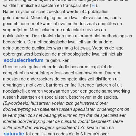
validiteit, ethische aspecten en transparantie (
6
).
Na een systematische zoektocht werden 44 publicaties
geïncludeerd. Meestal ging het om kwalitatieve studies, soms
gecombineerd met kwantitatieve methodes zoals enquêtes en
vragenlijsten. Men includeerde ook enkele reviews en
opiniestukken. Deze laatste kon men uiteraard niet methodologisch
beoordelen. De methodologische kwaliteit van de andere
geïncludeerde publicaties was matig tot zwak. Wegens de lage
opbrengst werd besloten de methodologische kwaliteit niet als
exclusiecriterium
te gebruiken.
Geen enkele geïncludeerde studie beschreef expliciet de
competenties voor interprofessioneel samenwerken. Daarom
moesten de onderzoekers de competenties zelf distilleren uit
ervaringen, motieven, barrières en faciliterende factoren of uit
noodzakelijk ervaren voorwaarden voor een goede samenwerking
tussen huisartsen en specialisten, beschreven in de studies
.
(Bijvoorbeeld: huisartsen voelen zich gefrustreerd over
doorverwijzing van patiënten tussen specialisten onderling; om dit
te vermijden zou het belangrijk kunnen zijn dat ‘de specialist een
interne doorverwijzing met de huisarts vooraf bespreekt’. Deze
actie wordt dan vervolgens gecodeerd.)
Zo kwam men na
saturatie
tot een lijst van codes die in 6 thema’s over