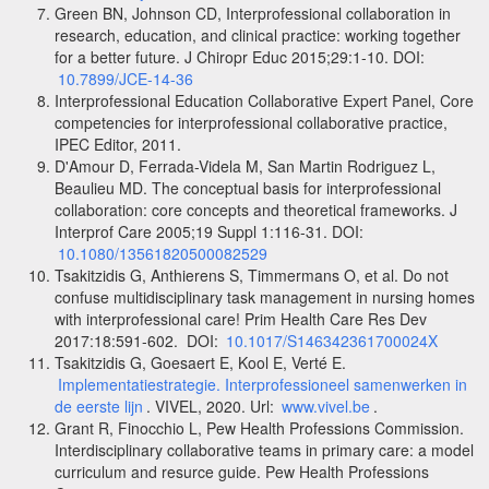
Green BN, Johnson CD, Interprofessional collaboration in
research, education, and clinical practice: working together
for a better future. J Chiropr Educ 2015;29:1-10. DOI:
10.7899/JCE-14-36
Interprofessional Education Collaborative Expert Panel, Core
competencies for interprofessional collaborative practice,
IPEC Editor, 2011.
D'Amour D, Ferrada-Videla M, San Martin Rodriguez L,
Beaulieu MD. The conceptual basis for interprofessional
collaboration: core concepts and theoretical frameworks. J
Interprof Care 2005;19 Suppl 1:116-31. DOI:
10.1080/13561820500082529
Tsakitzidis G, Anthierens S, Timmermans O, et al. Do not
confuse multidisciplinary task management in nursing homes
with interprofessional care! Prim Health Care Res Dev
2017:18:591-602. DOI:
10.1017/S146342361700024X
Tsakitzidis G, Goesaert E, Kool E, Verté E.
Implementatiestrategie. Interprofessioneel samenwerken in
de eerste lijn
. VIVEL, 2020. Url:
www.vivel.be
.
Grant R, Finocchio L, Pew Health Professions Commission.
Interdisciplinary collaborative teams in primary care: a model
curriculum and resurce guide. Pew Health Professions