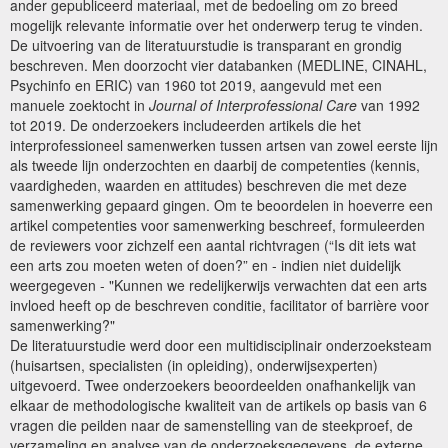
ander gepubliceerd materiaal, met de bedoeling om zo breed
mogelijk relevante informatie over het onderwerp terug te vinden.
De uitvoering van de literatuurstudie is transparant en grondig
beschreven. Men doorzocht vier databanken (MEDLINE, CINAHL,
Psychinfo en ERIC) van 1960 tot 2019, aangevuld met een
manuele zoektocht in
Journal of Interprofessional Care
van 1992
tot 2019. De onderzoekers includeerden artikels die het
interprofessioneel samenwerken tussen artsen van zowel eerste lijn
als tweede lijn onderzochten en daarbij de competenties (kennis,
vaardigheden, waarden en attitudes) beschreven die met deze
samenwerking gepaard gingen. Om te beoordelen in hoeverre een
artikel competenties voor samenwerking beschreef, formuleerden
de reviewers voor zichzelf een aantal richtvragen (“Is dit iets wat
een arts zou moeten weten of doen?” en - indien niet duidelijk
weergegeven - "Kunnen we redelijkerwijs verwachten dat een arts
invloed heeft op de beschreven conditie, facilitator of barrière voor
samenwerking?"
De literatuurstudie werd door een multidisciplinair onderzoeksteam
(huisartsen, specialisten (in opleiding), onderwijsexperten)
uitgevoerd. Twee onderzoekers beoordeelden onafhankelijk van
elkaar de methodologische kwaliteit van de artikels op basis van 6
vragen die peilden naar de samenstelling van de steekproef, de
verzameling en analyse van de onderzoeksgegevens, de externe