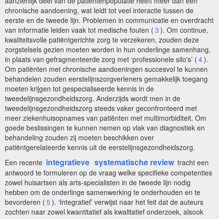
aanzienlijk deel van de patiëntenpopulatie heeft meer dan één
chronische aandoening, wat leidt tot veel interactie tussen de
eerste en de tweede lijn. Problemen in communicatie en overdracht
van informatie leiden vaak tot medische fouten (
3
). Om continue,
kwaliteitsvolle patiëntgerichte zorg te verzekeren, zouden deze
zorgstelsels gezien moeten worden in hun onderlinge samenhang,
in plaats van gefragmenteerde zorg met ‘professionele silo's’ (
4
).
Om patiënten met chronische aandoeningen succesvol te kunnen
behandelen zouden eerstelijnszorgverleners gemakkelijk toegang
moeten krijgen tot gespecialiseerde kennis in de
tweedelijnsgezondheidszorg. Anderzijds wordt men in de
tweedelijnsgezondheidszorg steeds vaker geconfronteerd met
meer ziekenhuisopnames van patiënten met multimorbiditeit. Om
goede beslissingen te kunnen nemen op vlak van diagnostiek en
behandeling zouden zij moeten beschikken over
patiëntgerelateerde kennis uit de eerstelijnsgezondheidszorg.
integratieve
systematische review
Een recente
tracht een
antwoord te formuleren op de vraag welke specifieke competenties
zowel huisartsen als arts-specialisten in de tweede lijn nodig
hebben om de onderlinge samenwerking te onderhouden en te
bevorderen (
5
). ‘Integratief’ verwijst naar het feit dat de auteurs
zochten naar zowel kwantitatief als kwalitatief onderzoek, alsook