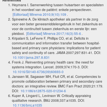
Heymans I. Samenwerking tussen huisartsen en specialisten
in het voordeel van de patiënt: enkele perspectieven.
[Editoriaal] Minerva 2010;9(10):109
.
Spinewine A. De klinisch apotheker als partner in de zorg
voor een beter geneesmiddelengebruik in het ziekenhuis en
voor de continuïteit tussen ziekenhuis en eerste lijn: een
pleidooi.
[Editoriaal] Minerva 2017;16(3):55-6
.
Kripalani S, LeFevre F, Phillips CO, et al. Deficits in
communication and information transfer between hospital-
based and primary care physicians: implications for patient
safety and continuity of care. JAMA 2007;297:831-41. DOI:
10.1001/jama.297.8.831
Frenk J. Reinventing primary health care: the need for
systems integration. Lancet. 2009;374:170-3. DOI:
10.1016/S0140-6736(09)60693-0
Janssen M, Sagasser MH, Fluit CR, et al. Competencies to
promote collaboration between primary and secondary care
doctors: an integrative review. BMC Fam Pract 2020;21:179.
DOI:
10.1186/s12875-020-01234-6
Kuper A, Lingard L, Levinson W. Critically appraising
qualitative research. BMJ 2008;337:a1035. DOI:
10.1136/bmj.a1035