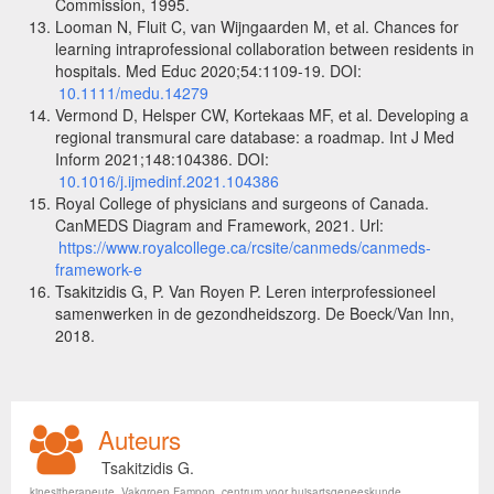
Commission, 1995.
Looman N, Fluit C, van Wijngaarden M, et al. Chances for
learning intraprofessional collaboration between residents in
hospitals. Med Educ 2020;54:1109-19. DOI:
10.1111/medu.14279
Vermond D, Helsper CW, Kortekaas MF, et al. Developing a
regional transmural care database: a roadmap. Int J Med
Inform 2021;148:104386. DOI:
10.1016/j.ijmedinf.2021.104386
Royal College of physicians and surgeons of Canada.
CanMEDS Diagram and Framework, 2021. Url:
https://www.royalcollege.ca/rcsite/canmeds/canmeds-
framework-e
Tsakitzidis G, P. Van Royen P. Leren interprofessioneel
samenwerken in de gezondheidszorg. De Boeck/Van Inn,
2018.
Auteurs
Tsakitzidis G.
kinesitherapeute, Vakgroep Fampop, centrum voor huisartsgeneeskunde,