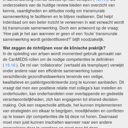
onderzoekers van de huidige review bieden een overzicht van
kennis, vaardigheden en attitudes nodig om transmurale
samenwerking te faciliteren en te blijven realiseren. Dat helpt
inderdaad om een beter inzicht te verwerven in wat verwacht wordt
bij transmurale samenwerking. Doch een antwoord op de vraag:
‘Hoe pak je het aan wanneer er geen of een ‘foute’ transmurale
samenwerking wordt geïdentificeerd?’ blijft noodzakelijk.
Wat zeggen de richtlijnen voor de klinische praktijk?
In de opleiding van artsen wordt momenteel gebruik gemaakt van
de CanMEDS-rollen om de nodige competenties te definiëren
(
15,16
). De rol van ‘collaborator’ (vertaald als teamplayer) verwijst
onder andere naar een efficiënte samenwerking tussen
verschillende gezondheidswerkers teneinde een veilige,
kwalitatieve en patiëntgeoriënteerde zorg te kunnen aanbieden. Dit
vraagt dat men een positieve relatie met collega’s kan instellen en
onderhouden, kan onderhandelen over overlappende en gedeelde
verantwoordelijkheden, zich kan engageren tot shared-decision-
making. Ook een respectvolle attitude, het kunnen implementeren
van strategieën om elkaar te begrijpen, moeilijkheden en conflicten
op te lossen zijn competenties die bij deze rol horen. Daarnaast
moet men juist kunnen inschatten wanneer naar een andere
zorgverlener door te verwijzen en moet men bij deze