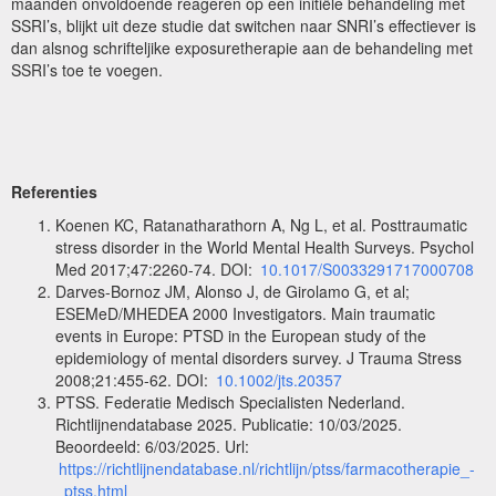
maanden onvoldoende reageren op een initiële behandeling met
SSRI’s, blijkt uit deze studie dat switchen naar SNRI’s effectiever is
dan alsnog schrifteljike exposuretherapie aan de behandeling met
SSRI’s toe te voegen.
Referenties
Koenen KC, Ratanatharathorn A, Ng L, et al. Posttraumatic
stress disorder in the World Mental Health Surveys. Psychol
Med 2017;47:2260-74. DOI:
10.1017/S0033291717000708
Darves-Bornoz JM, Alonso J, de Girolamo G, et al;
ESEMeD/MHEDEA 2000 Investigators. Main traumatic
events in Europe: PTSD in the European study of the
epidemiology of mental disorders survey. J Trauma Stress
2008;21:455-62. DOI:
10.1002/jts.20357
PTSS. Federatie Medisch Specialisten Nederland.
Richtlijnendatabase 2025. Publicatie: 10/03/2025.
Beoordeeld: 6/03/2025. Url:
https://richtlijnendatabase.nl/richtlijn/ptss/farmacotherapie_-
_ptss.html