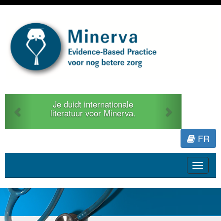
Previous
Next
Je duidt internationale
literatuur voor Minerva.
FR
Toggle
navigat