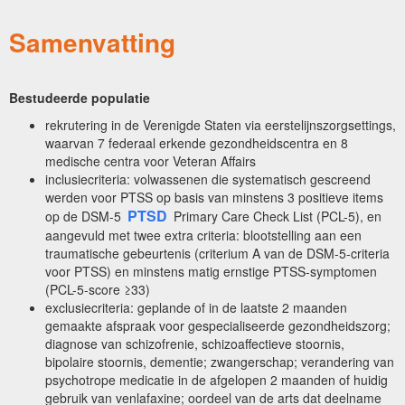
Samenvatting
Bestudeerde populatie
rekrutering in de Verenigde Staten via eerstelijnszorgsettings,
waarvan 7 federaal erkende gezondheidscentra en 8
medische centra voor Veteran Affairs
inclusiecriteria: volwassenen die systematisch gescreend
werden voor PTSS op basis van minstens 3 positieve items
PTSD
op de DSM-5
Primary Care Check List (PCL-5), en
aangevuld met twee extra criteria: blootstelling aan een
traumatische gebeurtenis (criterium A van de DSM-5-criteria
voor PTSS) en minstens matig ernstige PTSS-symptomen
(PCL-5-score ≥33)
exclusiecriteria: geplande of in de laatste 2 maanden
gemaakte afspraak voor gespecialiseerde gezondheidszorg;
diagnose van schizofrenie, schizoaffectieve stoornis,
bipolaire stoornis, dementie; zwangerschap; verandering van
psychotrope medicatie in de afgelopen 2 maanden of huidig
gebruik van venlafaxine; oordeel van de arts dat deelname