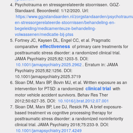
Psychotrauma en stressgerelateerde stoornissen. GGZ-
Standaard. Beoordeeld: 1/12/2020. Url:
https://www.ggzstandaarden.nl/zorgstandaarden/psychotraum
en-stressorgerelateerde-stoornissen/behandeling-en-
begeleiding/medicamenteuze-behandeling-
volwassenen/medicatie-bij-ptss
Fortney JC, Kaysen DL, Engel CC, et al. Pragmatic
effectiveness
comparative
of primary care treatments for
posttraumatic stress disorder: a randomized clinical trial.
JAMA Psychiatry 2025;82:1203-5. DOI:
10.1001/jamapsychiatry.2025.2962
. Erratum in: JAMA
Psychiatry 2025;82:1256. DOI:
10.1001/jamapsychiatry.2025.3719
Sloan DM, Marx BP, Bovin MJ, et al. Written exposure as an
clinical trial
intervention for PTSD: a randomized
with
motor vehicle accident survivors. Behav Res Ther
2012;50:627-35. DOI:
10.1016/j.brat.2012.07.001
Sloan DM, Marx BP, Lee DJ, Resick PA. A brief exposure-
based treatment vs cognitive processing therapy for
posttraumatic stress disorder: a randomized noninferiority
clinical trial. JAMA Psychiatry 2018;75:233-9. DOI:
10.1001/jamapsychiatry.2017.4249