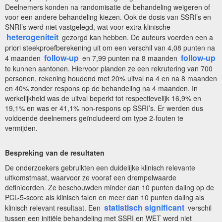
Deelnemers konden na randomisatie de behandeling weigeren of
voor een andere behandeling kiezen. Ook de dosis van SSRI’s en
SNRI’s werd niet vastgelegd, wat voor extra klinische
heterogeniteit
gezorgd kan hebben. De auteurs voerden een a
priori steekproefberekening uit om een verschil van 4,08 punten na
follow-up
follow-up
4 maanden
en 7,99 punten na 8 maanden
te kunnen aantonen. Hiervoor planden ze een rekrutering van 700
personen, rekening houdend met 20% uitval na 4 en na 8 maanden
en 40% zonder respons op de behandeling na 4 maanden. In
werkelijkheid was de uitval beperkt tot respectievelijk 16,9% en
19,1% en was er 41,1% non-respons op SSRI’s. Er werden dus
voldoende deelnemers geïncludeerd om type 2-fouten te
vermijden.
Bespreking van de resultaten
De onderzoekers gebruikten een duidelijke klinisch relevante
uitkomstmaat, waarvoor ze vooraf een drempelwaarde
definieerden. Ze beschouwden minder dan 10 punten daling op de
PCL-5-score als klinisch falen en meer dan 10 punten daling als
statistisch significant
klinisch relevant resultaat. Een
verschil
tussen een initiële behandeling met SSRI en WET werd niet