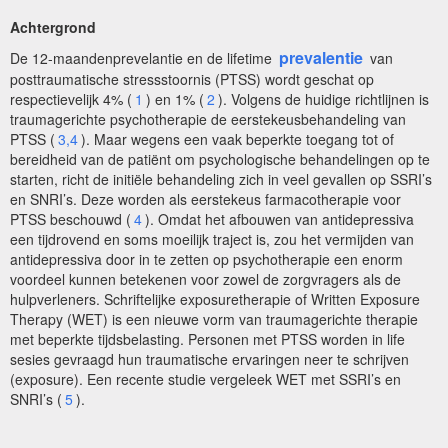
Achtergrond
prevalentie
De 12-maandenprevelantie en de lifetime
van
posttraumatische stressstoornis (PTSS) wordt geschat op
respectievelijk 4% (
1
) en 1% (
2
). Volgens de huidige richtlijnen is
traumagerichte psychotherapie de eerstekeusbehandeling van
PTSS (
3,4
). Maar wegens een vaak beperkte toegang tot of
bereidheid van de patiënt om psychologische behandelingen op te
starten, richt de initiële behandeling zich in veel gevallen op SSRI’s
en SNRI’s. Deze worden als eerstekeus farmacotherapie voor
PTSS beschouwd (
4
). Omdat het afbouwen van antidepressiva
een tijdrovend en soms moeilijk traject is, zou het vermijden van
antidepressiva door in te zetten op psychotherapie een enorm
voordeel kunnen betekenen voor zowel de zorgvragers als de
hulpverleners. Schriftelijke exposuretherapie of Written Exposure
Therapy (WET) is een nieuwe vorm van traumagerichte therapie
met beperkte tijdsbelasting. Personen met PTSS worden in life
sesies gevraagd hun traumatische ervaringen neer te schrijven
(exposure). Een recente studie vergeleek WET met SSRI’s en
SNRI’s (
5
).