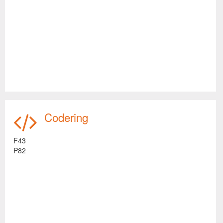
Codering
F43
P82