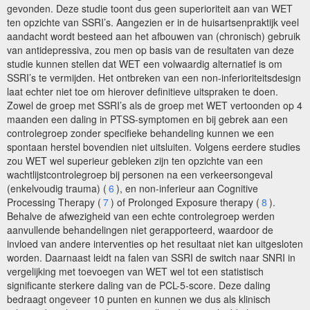
gevonden. Deze studie toont dus geen superioriteit aan van WET
ten opzichte van SSRI’s. Aangezien er in de huisartsenpraktijk veel
aandacht wordt besteed aan het afbouwen van (chronisch) gebruik
van antidepressiva, zou men op basis van de resultaten van deze
studie kunnen stellen dat WET een volwaardig alternatief is om
SSRI’s te vermijden. Het ontbreken van een non-inferioriteitsdesign
laat echter niet toe om hierover definitieve uitspraken te doen.
Zowel de groep met SSRI’s als de groep met WET vertoonden op 4
maanden een daling in PTSS-symptomen en bij gebrek aan een
controlegroep zonder specifieke behandeling kunnen we een
spontaan herstel bovendien niet uitsluiten. Volgens eerdere studies
zou WET wel superieur gebleken zijn ten opzichte van een
wachtlijstcontrolegroep bij personen na een verkeersongeval
(enkelvoudig trauma) (
6
), en non-inferieur aan Cognitive
Processing Therapy (
7
) of Prolonged Exposure therapy (
8
).
Behalve de afwezigheid van een echte controlegroep werden
aanvullende behandelingen niet gerapporteerd, waardoor de
invloed van andere interventies op het resultaat niet kan uitgesloten
worden. Daarnaast leidt na falen van SSRI de switch naar SNRI in
vergelijking met toevoegen van WET wel tot een statistisch
significante sterkere daling van de PCL-5-score. Deze daling
bedraagt ongeveer 10 punten en kunnen we dus als klinisch