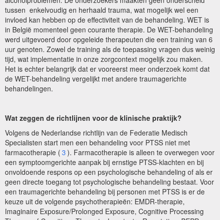
alcoholproblemen. De onderzoekers maakten geen onderscheid
tussen enkelvoudig en herhaald trauma, wat mogelijk wel een
invloed kan hebben op de effectiviteit van de behandeling. WET is
in België momenteel geen courante therapie. De WET-behandeling
werd uitgevoerd door opgeleide therapeuten die een training van 6
uur genoten. Zowel de training als de toepassing vragen dus weinig
tijd, wat implementatie in onze zorgcontext mogelijk zou maken.
Het is echter belangrijk dat er vooreerst meer onderzoek komt dat
de WET-behandeling vergelijkt met andere traumagerichte
behandelingen.
Wat zeggen de richtlijnen voor de klinische praktijk?
Volgens de Nederlandse richtlijn van de Federatie Medisch
Specialisten start men een behandeling voor PTSS niet met
farmacotherapie (
3
). Farmacotherapie is alleen te overwegen voor
een symptoomgerichte aanpak bij ernstige PTSS-klachten en bij
onvoldoende respons op een psychologische behandeling of als er
geen directe toegang tot psychologische behandeling bestaat. Voor
een traumagerichte behandeling bij personen met PTSS is er de
keuze uit de volgende psychotherapieën: EMDR-therapie,
Imaginaire Exposure/Prolonged Exposure, Cognitive Processing