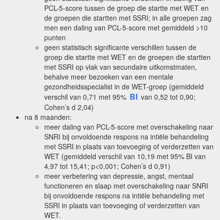
PCL-5-score tussen de groep die startte met WET en
de groepen die startten met SSRI; in alle groepen zag
men een daling van PCL-5-score met gemiddeld >10
punten
geen statistisch significante verschillen tussen de
groep die startte met WET en de groepen die startten
met SSRI op vlak van secundaire uitkomstmaten,
behalve meer bezoeken van een mentale
gezondheidsspecialist in de WET-groep (gemiddeld
BI
verschil van 0,71 met 95%
van 0,52 tot 0,90;
Cohen’s d 2,04)
na 8 maanden:
meer daling van PCL-5-score met overschakeling naar
SNRI bij onvoldoende respons na intiële behandeling
met SSRI in plaats van toevoeging of verderzetten van
WET (gemiddeld verschil van 10,19 met 95% BI van
4,97 tot 15,41; p<0,001; Cohen’s d 0,91)
meer verbetering van depressie, angst, mentaal
functioneren en slaap met overschakeling naar SNRI
bij onvoldoende respons na intiële behandeling met
SSRI in plaats van toevoeging of verderzetten van
WET.