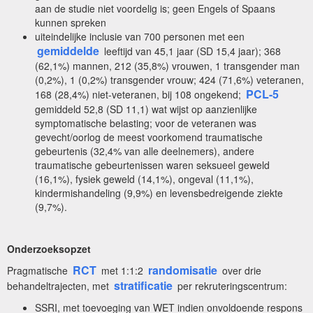
aan de studie niet voordelig is; geen Engels of Spaans
kunnen spreken
uiteindelijke inclusie van 700 personen met een
gemiddelde
leeftijd van 45,1 jaar (SD 15,4 jaar); 368
(62,1%) mannen, 212 (35,8%) vrouwen, 1 transgender man
(0,2%), 1 (0,2%) transgender vrouw; 424 (71,6%) veteranen,
PCL-5
168 (28,4%) niet-veteranen, bij 108 ongekend;
gemiddeld 52,8 (SD 11,1) wat wijst op aanzienlijke
symptomatische belasting; voor de veteranen was
gevecht/oorlog de meest voorkomend traumatische
gebeurtenis (32,4% van alle deelnemers), andere
traumatische gebeurtenissen waren seksueel geweld
(16,1%), fysiek geweld (14,1%), ongeval (11,1%),
kindermishandeling (9,9%) en levensbedreigende ziekte
(9,7%).
Onderzoeksopzet
RCT
randomisatie
Pragmatische
met 1:1:2
over drie
stratificatie
behandeltrajecten, met
per rekruteringscentrum:
SSRI, met toevoeging van WET indien onvoldoende respons