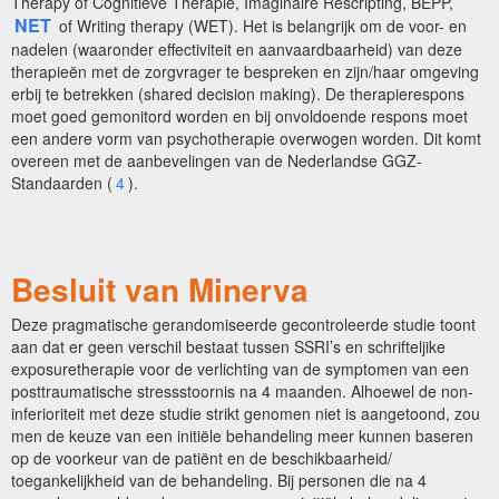
Therapy of Cognitieve Therapie, Imaginaire Rescripting, BEPP,
NET
of Writing therapy (WET). Het is belangrijk om de voor- en
nadelen (waaronder effectiviteit en aanvaardbaarheid) van deze
therapieën met de zorgvrager te bespreken en zijn/haar omgeving
erbij te betrekken (shared decision making). De therapierespons
moet goed gemonitord worden en bij onvoldoende respons moet
een andere vorm van psychotherapie overwogen worden. Dit komt
overeen met de aanbevelingen van de Nederlandse GGZ-
Standaarden (
4
).
Besluit van Minerva
Deze pragmatische gerandomiseerde gecontroleerde studie toont
aan dat er geen verschil bestaat tussen SSRI’s en schrifteljike
exposuretherapie voor de verlichting van de symptomen van een
posttraumatische stressstoornis na 4 maanden. Alhoewel de non-
inferioriteit met deze studie strikt genomen niet is aangetoond, zou
men de keuze van een initiële behandeling meer kunnen baseren
op de voorkeur van de patiënt en de beschikbaarheid/
toegankelijkheid van de behandeling. Bij personen die na 4