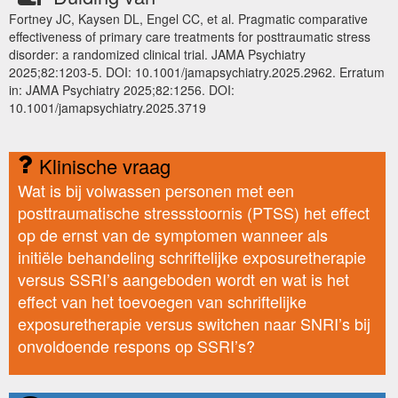
Fortney JC, Kaysen DL, Engel CC, et al. Pragmatic comparative
effectiveness of primary care treatments for posttraumatic stress
disorder: a randomized clinical trial. JAMA Psychiatry
2025;82:1203-5. DOI: 10.1001/jamapsychiatry.2025.2962. Erratum
in: JAMA Psychiatry 2025;82:1256. DOI:
10.1001/jamapsychiatry.2025.3719
Klinische vraag
Wat is bij volwassen personen met een
posttraumatische stressstoornis (PTSS) het effect
op de ernst van de symptomen wanneer als
initiële behandeling schriftelijke exposuretherapie
versus SSRI’s aangeboden wordt en wat is het
effect van het toevoegen van schriftelijke
exposuretherapie versus switchen naar SNRI’s bij
onvoldoende respons op SSRI’s?