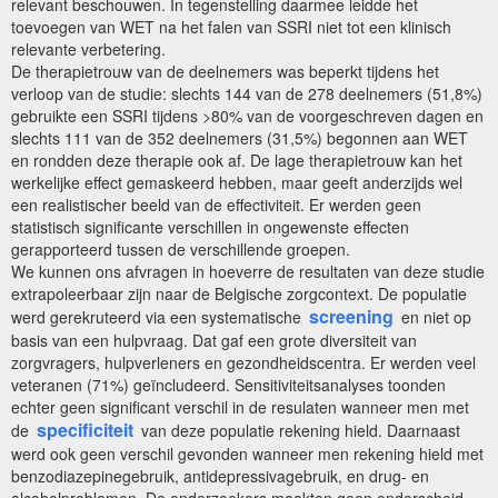
relevant beschouwen. In tegenstelling daarmee leidde het
toevoegen van WET na het falen van SSRI niet tot een klinisch
relevante verbetering.
De therapietrouw van de deelnemers was beperkt tijdens het
verloop van de studie: slechts 144 van de 278 deelnemers (51,8%)
gebruikte een SSRI tijdens >80% van de voorgeschreven dagen en
slechts 111 van de 352 deelnemers (31,5%) begonnen aan WET
en rondden deze therapie ook af. De lage therapietrouw kan het
werkelijke effect gemaskeerd hebben, maar geeft anderzijds wel
een realistischer beeld van de effectiviteit. Er werden geen
statistisch significante verschillen in ongewenste effecten
gerapporteerd tussen de verschillende groepen.
We kunnen ons afvragen in hoeverre de resultaten van deze studie
extrapoleerbaar zijn naar de Belgische zorgcontext. De populatie
screening
werd gerekruteerd via een systematische
en niet op
basis van een hulpvraag. Dat gaf een grote diversiteit van
zorgvragers, hulpverleners en gezondheidscentra. Er werden veel
veteranen (71%) geïncludeerd. Sensitiviteitsanalyses toonden
echter geen significant verschil in de resulaten wanneer men met
specificiteit
de
van deze populatie rekening hield. Daarnaast
werd ook geen verschil gevonden wanneer men rekening hield met
benzodiazepinegebruik, antidepressivagebruik, en drug- en