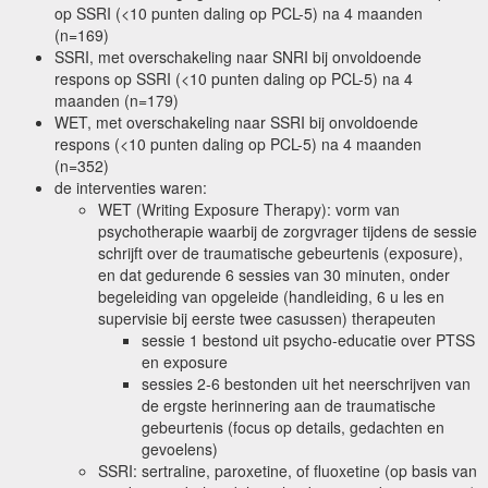
op SSRI (<10 punten daling op PCL-5) na 4 maanden
(n=169)
SSRI, met overschakeling naar SNRI bij onvoldoende
respons op SSRI (<10 punten daling op PCL-5) na 4
maanden (n=179)
WET, met overschakeling naar SSRI bij onvoldoende
respons (<10 punten daling op PCL-5) na 4 maanden
(n=352)
de interventies waren:
WET (Writing Exposure Therapy): vorm van
psychotherapie waarbij de zorgvrager tijdens de sessie
schrijft over de traumatische gebeurtenis (exposure),
en dat gedurende 6 sessies van 30 minuten, onder
begeleiding van opgeleide (handleiding, 6 u les en
supervisie bij eerste twee casussen) therapeuten
sessie 1 bestond uit psycho-educatie over PTSS
en exposure
sessies 2-6 bestonden uit het neerschrijven van
de ergste herinnering aan de traumatische
gebeurtenis (focus op details, gedachten en
gevoelens)
SSRI: sertraline, paroxetine, of fluoxetine (op basis van