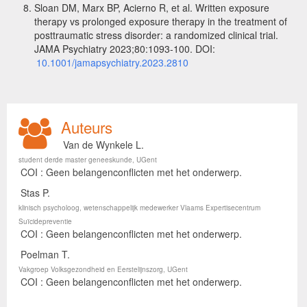
Sloan DM, Marx BP, Acierno R, et al. Written exposure
therapy vs prolonged exposure therapy in the treatment of
posttraumatic stress disorder: a randomized clinical trial.
JAMA Psychiatry 2023;80:1093-100. DOI:
10.1001/jamapsychiatry.2023.2810
Auteurs
Van de Wynkele L.
student derde master geneeskunde, UGent
COI : Geen belangenconflicten met het onderwerp.
Stas P.
klinisch psycholoog, wetenschappelijk medewerker Vlaams Expertisecentrum
Suïcidepreventie
COI : Geen belangenconflicten met het onderwerp.
Poelman T.
Vakgroep Volksgezondheid en Eerstelijnszorg, UGent
COI : Geen belangenconflicten met het onderwerp.