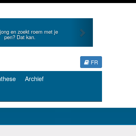
Next
Je duidt internationale literatuur voor
Minerva.
FR
nthese
Archief