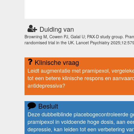
Duiding van
Browning M, Cowen PJ, Galal U; PAX-D study group. Pramip
randomised trial in the UK. Lancet Psychiatry 2025;12:
Klinische vraag
Leidt augmentatie met pramipexol, vergelek
tot een betere klinische respons en aanvaar
antidepressiva?
Besluit
Deze dubbelblinde placebogecontroleerde ge
pramipexol in voldoende hoge dosis, aan ee
depressie, kan leiden tot een verbetering v