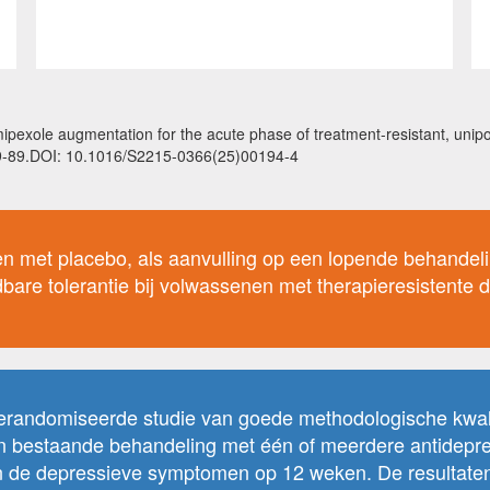
exole augmentation for the acute phase of treatment-resistant, unipol
579-89.DOI: 10.1016/S2215-0366(25)00194-4
en met placebo, als aanvulling op een lopende behandel
dbare tolerantie bij volwassenen met therapieresistente
randomiseerde studie van goede methodologische kwalit
n bestaande behandeling met één of meerdere antidepres
an de depressieve symptomen op 12 weken. De resultaten