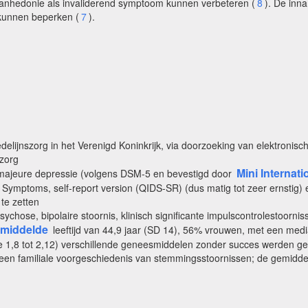
 anhedonie als invaliderend symptoom kunnen verbeteren (
8
). De inn
kunnen beperken (
7
).
edelijnszorg in het Verenigd Koninkrijk, via doorzoeking van elektronisch
szorg
Mini Internat
ente majeure depressie (volgens DSM-5 en bevestigd door
 Symptoms, self-report version (QIDS-SR) (dus matig tot zeer ernstig)
te zetten
psychose, bipolaire stoornis, klinisch significante impulscontrolestoorn
middelde
leeftijd van 44,9 jaar (SD 14), 56% vrouwen, met een medi
e 1,8 tot 2,12) verschillende geneesmiddelen zonder succes werden g
 een familiale voorgeschiedenis van stemmingsstoornissen; de gemid