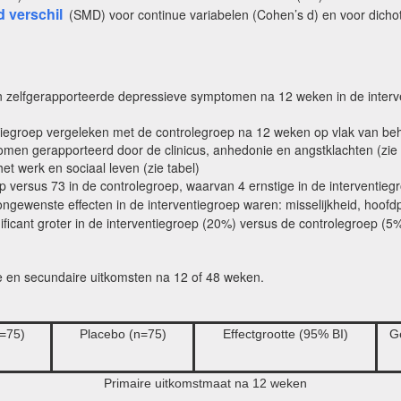
 verschil
(SMD) voor continue variabelen (Cohen’s d) en voor dicho
in zelfgerapporteerde depressieve symptomen na 12 weken in de interve
ventiegroep vergeleken met de controlegroep na 12 weken op vlak van b
en gerapporteerd door de clinicus, anhedonie en angstklachten (zie 
t werk en sociaal leven (zie tabel)
p versus 73 in de controlegroep, waarvan 4 ernstige in de interventieg
gewenste effecten in de interventiegroep waren: misselijkheid, hoofdpi
ificant groter in de interventiegroep (20%) versus de controlegroep (5%
e en secundaire uitkomsten na 12 of 48 weken.
n=75)
Placebo (n=75)
Effectgrootte (95% BI)
G
Primaire uitkomstmaat na 12 weken