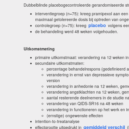
Dubbelblinde placebogecontroleerde gerandomiseerde st
interventiegroep (n=75): kreeg pramipexol aan een
maximaal getolereerde dosis bij optreden van ong
placebo
controlegroep (n=75): kreeg
volgens ee
de behandeling werd 48 weken volgehouden.
Uitkomstmeting
primaire uitkomstmaat: verandering na 12 weken i
secundaire uitkomstmaten:
percentage behandelrespons (gedefinieerd 
verandering in ernst van depressieve sympto
version
verandering in anhedonie na 12 weken, gem
verandering angstklachten na 12 weken, gem
aantal resterende deelnemers in de studie 
verandering van QIDS-SR16 na 48 weken
verandering in functioneren op het werk en 
(ernstige) ongewenste effecten
intention-to-treatanalyse
gemiddeld verschil
effectgrootte uitgedrukt in
(