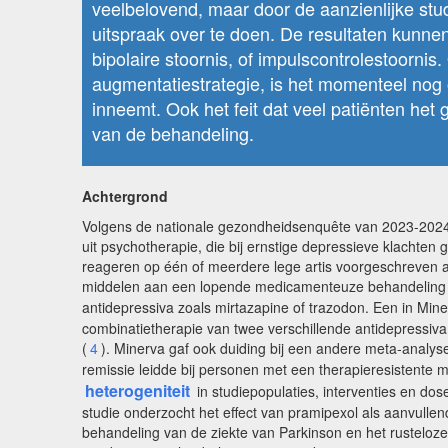
veelbelovend, maar door de aanzienlijke stu
uitspraak over te doen. De resultaten kunne
bipolaire stoornis, of impulscontrolestoorn
augmentatiestrategie, is het momenteel nog 
inneemt. Ook het feit dat veel patiënten he
van de behandeling.
Achtergrond
Volgens de nationale gezondheidsenquête van 2023-2024 l
uit psychotherapie, die bij ernstige depressieve klach
reageren op één of meerdere lege artis voorgeschreven an
middelen aan een lopende medicamenteuze behandeling m
antidepressiva zoals mirtazapine of trazodon. Een in Mi
combinatietherapie van twee verschillende antidepressiva
(
4
). Minerva gaf ook duiding bij een andere meta-analys
remissie leidde bij personen met een therapieresistente 
heterogeniteit
in studiepopulaties, interventies en d
studie onderzocht het effect van pramipexol als aanvullen
behandeling van de ziekte van Parkinson en het rustelo