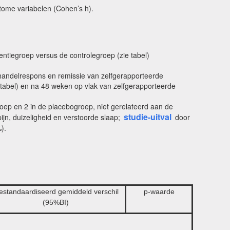
tome variabelen (Cohen’s h).
ntiegroep versus de controlegroep (zie tabel)
ehandelrespons en remissie van zelfgerapporteerde
tabel) en na 48 weken op vlak van zelfgerapporteerde
roep en 2 in de placebogroep, niet gerelateerd aan de
studie-uitval
jn, duizeligheid en verstoorde slaap;
door
).
estandaardiseerd gemiddeld verschil
p-waarde
(95%BI)