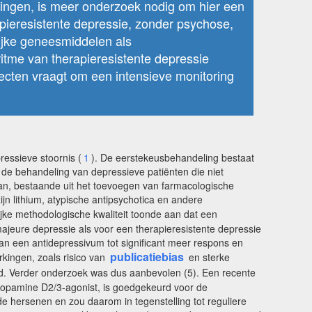
elingen, is meer onderzoek nodig om hier een
pieresistente depressie, zonder psychose,
lijke geneesmiddelen als
itme van therapieresistente depressie
ecten vraagt om een intensieve monitoring
essieve stoornis (
1
). De eerstekeusbehandeling bestaat
r de behandeling van depressieve patiënten die niet
aan, bestaande uit het toevoegen van farmacologische
n lithium, atypische antipsychotica en andere
jke methodologische kwaliteit toonde aan dat een
ajeure depressie als voor een therapieresistente depressie
an een antidepressivum tot significant meer respons en
publicatiebias
kingen, zoals risico van
en sterke
ld. Verder onderzoek was dus aanbevolen (5). Een recente
dopamine D2/3-agonist, is goedgekeurd voor de
de hersenen en zou daarom in tegenstelling tot reguliere