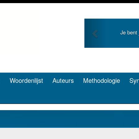
Previous
Je bent jong en zoekt roem met je
pen? Dat kan.
t
Woordenlijst
Auteurs
Methodologie
Sy