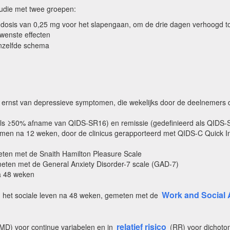
udie met twee groepen:
 dosis van 0,25 mg voor het slapengaan, om de drie dagen verhoogd to
ewenste effecten
nzelfde schema
n ernst van depressieve symptomen, die wekelijks door de deelnemers
als ≥50% afname van QIDS-SR16) en remissie (gedefinieerd als QIDS
men na 12 weken, door de clinicus gerapporteerd met QIDS-C Quick In
eten met de Snaith Hamilton Pleasure Scale
eten met de General Anxiety Disorder-7 scale (GAD-7)
na 48 weken
Work and Social 
in het sociale leven na 48 weken, gemeten met de
relatief risico
MD) voor continue variabelen en in
(RR) voor dichoto