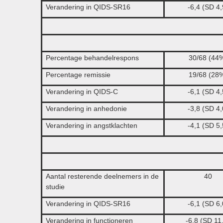
Verandering in QIDS-SR16
-6,4 (SD 4,
Percentage behandelrespons
30/68 (44
Percentage remissie
19/68 (28
Verandering in QIDS-C
-6,1 (SD 4,
Verandering in anhedonie
-3,8 (SD 4,
Verandering in angstklachten
-4,1 (SD 5,
Aantal resterende deelnemers in de
40
studie
Verandering in QIDS-SR16
-6,1 (SD 6,
Verandering in functioneren
-6,8 (SD 11