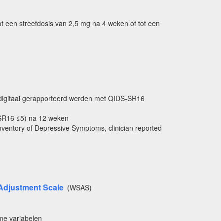
t een streefdosis van 2,5 mg na 4 weken of tot een
 digitaal gerapporteerd werden met QIDS-SR16
-SR16 ≤5) na 12 weken
ventory of Depressive Symptoms, clinician reported
Adjustment Scale
(WSAS)
me variabelen