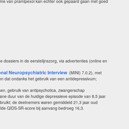
ame van pramipexol kan echter ook gepaard gaan met goed
e dossiers in de eerstelijnszorg, via advertenties (online en
ional Neuropsychiatric Interview
(MINI) 7.0.2), met
 en dat ondanks het gebruik van een antidepressivum;
issen, gebruik van antipsychotica, zwangerschap
ane duur van de huidige depressieve episode van 8,5 jaar
ebruikt; de deelnemers waren gemiddeld 21,3 jaar oud
delde QIDS-SR-score bij aanvang bedroeg 16,3.