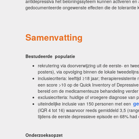
antidepressiva het beloningssyteem kunnen activeren en
gedocumenteerde ongewenste effecten die de tolerantie 
Samenvatting
Bestudeerde populatie
rekrutering via doorverwijzing uit de eerste- en twe
posters), via opvolging binnen de lokale tweedelijn
inclusiecriteria: leeftijd ≥18 jaar; therapieresist
een score >10 op de Quick Inventory of Depressive
bereid om de medicamenteuze behandeling verder 
exclusiecriteria: huidige of vroegere diagnose van 
ge
uiteindelijke inclusie van 150 personen met een
(IQR 4 tot 16) waarvoor reeds gemiddeld 3,5 (rang
tijdens de eerste depressieve episode en 68% had
Onderzoeksopzet