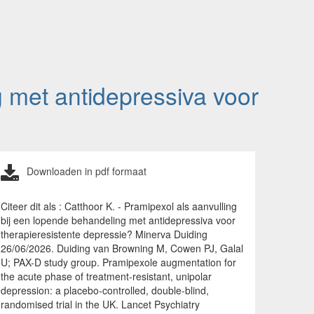
g met antidepressiva voor
?
Downloaden in pdf formaat
Citeer dit als : Catthoor K. - Pramipexol als aanvulling
bij een lopende behandeling met antidepressiva voor
therapieresistente depressie? Minerva Duiding
26/06/2026. Duiding van Browning M, Cowen PJ, Galal
U; PAX-D study group. Pramipexole augmentation for
the acute phase of treatment-resistant, unipolar
depression: a placebo-controlled, double-blind,
randomised trial in the UK. Lancet Psychiatry