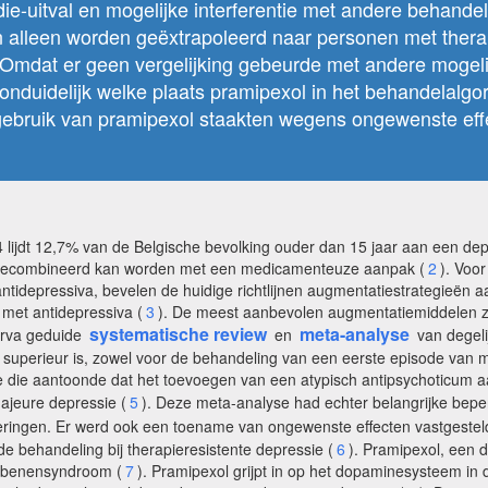
die-uitval en mogelijke interferentie met andere behand
n alleen worden geëxtrapoleerd naar personen met thera
is. Omdat er geen vergelijking gebeurde met andere moge
onduidelijk welke plaats pramipexol in het behandelalgor
t gebruik van pramipexol staakten wegens ongewenste eff
ijdt 12,7% van de Belgische bevolking ouder dan 15 jaar aan een depr
ten gecombineerd kan worden met een medicamenteuze aanpak (
2
). Voo
tidepressiva, bevelen de huidige richtlijnen augmentatiestrategieën 
et antidepressiva (
3
). De meest aanbevolen augmentatiemiddelen zij
systematische review
meta-analyse
nerva geduide
en
van degeli
 superieur is, zowel voor de behandeling van een eerste episode van m
e die aantoonde dat het toevoegen van een atypisch antipsychoticum a
majeure depressie (
5
). Deze meta-analyse had echter belangrijke beper
oseringen. Er werd ook een toename van ongewenste effecten vastgeste
de behandeling bij therapieresistente depressie (
6
). Pramipexol, een 
zebenensyndroom (
7
). Pramipexol grijpt in op het dopaminesysteem in 