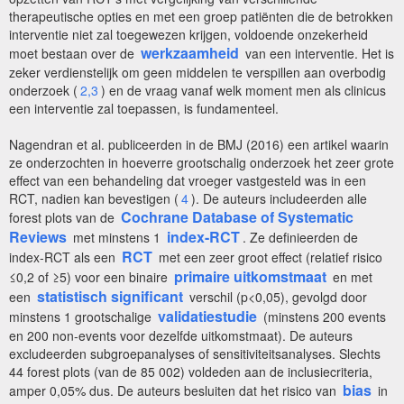
therapeutische opties en met een groep patiënten die de betrokken
interventie niet zal toegewezen krijgen, voldoende onzekerheid
werkzaamheid
moet bestaan over de
van een interventie. Het is
zeker verdienstelijk om geen middelen te verspillen aan overbodig
onderzoek (
2,3
) en de vraag vanaf welk moment men als clinicus
een interventie zal toepassen, is fundamenteel.
Nagendran et al. publiceerden in de BMJ (2016) een artikel waarin
ze onderzochten in hoeverre grootschalig onderzoek het zeer grote
effect van een behandeling dat vroeger vastgesteld was in een
RCT, nadien kan bevestigen (
4
). De auteurs includeerden alle
Cochrane Database of Systematic
forest plots van de
Reviews
index-RCT
met minstens 1
. Ze definieerden de
RCT
index-RCT als een
met een zeer groot effect (relatief risico
primaire uitkomstmaat
≤0,2 of ≥5) voor een binaire
en met
statistisch significant
een
verschil (p<0,05), gevolgd door
validatiestudie
minstens 1 grootschalige
(minstens 200 events
en 200 non-events voor dezelfde uitkomstmaat). De auteurs
excludeerden subgroepanalyses of sensitiviteitsanalyses. Slechts
44 forest plots (van de 85 002) voldeden aan de inclusiecriteria,
bias
amper 0,05% dus. De auteurs besluiten dat het risico van
in