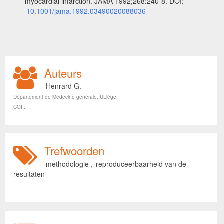
myocardial infarction. JAMA 1992;268:240-8. DOI:
10.1001/jama.1992.03490020088036
Auteurs
Henrard G.
Département de Médecine générale, ULiège
COI :
Trefwoorden
methodologie
,
reproduceerbaarheid van de
resultaten