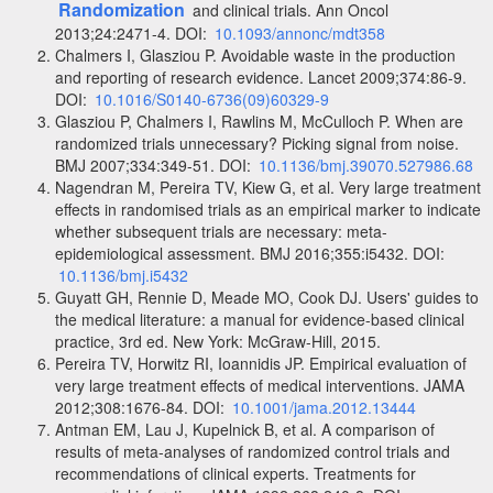
Randomization
and clinical trials. Ann Oncol
2013;24:2471-4. DOI:
10.1093/annonc/mdt358
Chalmers I, Glasziou P. Avoidable waste in the production
and reporting of research evidence. Lancet 2009;374:86-9.
DOI:
10.1016/S0140-6736(09)60329-9
Glasziou P, Chalmers I, Rawlins M, McCulloch P. When are
randomized trials unnecessary? Picking signal from noise.
BMJ 2007;334:349-51. DOI:
10.1136/bmj.39070.527986.68
Nagendran M, Pereira TV, Kiew G, et al. Very large treatment
effects in randomised trials as an empirical marker to indicate
whether subsequent trials are necessary: meta-
epidemiological assessment. BMJ 2016;355:i5432. DOI:
10.1136/bmj.i5432
Guyatt GH, Rennie D, Meade MO, Cook DJ. Users' guides to
the medical literature: a manual for evidence-based clinical
practice, 3rd ed. New York: McGraw-Hill, 2015.
Pereira TV, Horwitz RI, Ioannidis JP. Empirical evaluation of
very large treatment effects of medical interventions. JAMA
2012;308:1676-84. DOI:
10.1001/jama.2012.13444
Antman EM, Lau J, Kupelnick B, et al. A comparison of
results of meta-analyses of randomized control trials and
recommendations of clinical experts. Treatments for