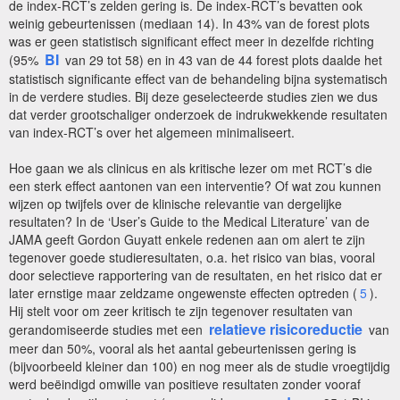
de index-RCT’s zelden gering is. De index-RCT’s bevatten ook
weinig gebeurtenissen (mediaan 14). In 43% van de forest plots
was er geen statistisch significant effect meer in dezelfde richting
BI
(95%
van 29 tot 58) en in 43 van de 44 forest plots daalde het
statistisch significante effect van de behandeling bijna systematisch
in de verdere studies. Bij deze geselecteerde studies zien we dus
dat verder grootschaliger onderzoek de indrukwekkende resultaten
van index-RCT’s over het algemeen minimaliseert.
Hoe gaan we als clinicus en als kritische lezer om met RCT’s die
een sterk effect aantonen van een interventie? Of wat zou kunnen
wijzen op twijfels over de klinische relevantie van dergelijke
resultaten? In de ‘User’s Guide to the Medical Literature’ van de
JAMA geeft Gordon Guyatt enkele redenen aan om alert te zijn
tegenover goede studieresultaten, o.a. het risico van bias, vooral
door selectieve rapportering van de resultaten, en het risico dat er
later ernstige maar zeldzame ongewenste effecten optreden (
5
).
Hij stelt voor om zeer kritisch te zijn tegenover resultaten van
relatieve risicoreductie
gerandomiseerde studies met een
van
meer dan 50%, vooral als het aantal gebeurtenissen gering is
(bijvoorbeeld kleiner dan 100) en nog meer als de studie vroegtijdig
werd beëindigd omwille van positieve resultaten zonder vooraf