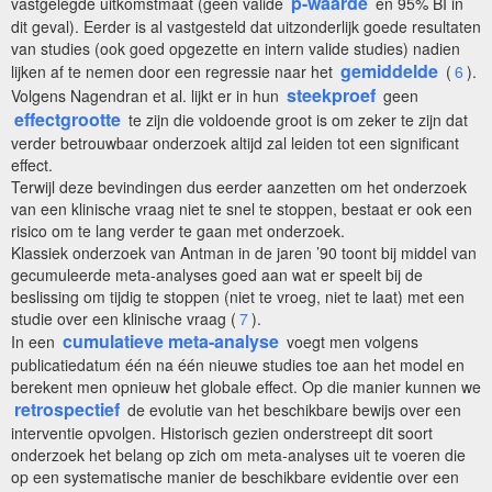
p-waarde
vastgelegde uitkomstmaat (geen valide
en 95% BI in
dit geval). Eerder is al vastgesteld dat uitzonderlijk goede resultaten
van studies (ook goed opgezette en intern valide studies) nadien
gemiddelde
lijken af te nemen door een regressie naar het
(
6
).
steekproef
Volgens Nagendran et al. lijkt er in hun
geen
effectgrootte
te zijn die voldoende groot is om zeker te zijn dat
verder betrouwbaar onderzoek altijd zal leiden tot een significant
effect.
Terwijl deze bevindingen dus eerder aanzetten om het onderzoek
van een klinische vraag niet te snel te stoppen, bestaat er ook een
risico om te lang verder te gaan met onderzoek.
Klassiek onderzoek van Antman in de jaren ’90 toont bij middel van
gecumuleerde meta-analyses goed aan wat er speelt bij de
beslissing om tijdig te stoppen (niet te vroeg, niet te laat) met een
studie over een klinische vraag (
7
).
cumulatieve meta-analyse
In een
voegt men volgens
publicatiedatum één na één nieuwe studies toe aan het model en
berekent men opnieuw het globale effect. Op die manier kunnen we
retrospectief
de evolutie van het beschikbare bewijs over een
interventie opvolgen. Historisch gezien onderstreept dit soort
onderzoek het belang op zich om meta-analyses uit te voeren die
op een systematische manier de beschikbare evidentie over een