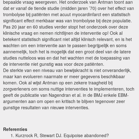
bepaalde vraag weergeven. Het onderzoek van Antman toont aan
dat er vanaf de tiende studie (midden jaren ’70) over het effect van
trombolyse bij patiënten met acuut myocardinfarct een statistisch
significant effect merkbaar was van trombolyse bij deze populatie.
Pas 20 jaar en 60 studies verder stopt het onderzoek over deze
klinische vraag en nemen richtlijnen de interventie op! Ook al
betekent statistisch significant niet altijd klinisch relevant, en is het
wachten om een interventie aan te passen begrijpelijk en soms
aannemelijk, toch het is mogelijk dat een groot deel van de latere
studies nutteloos was en dat het wachten met de toepassing van
de interventie niet gunstig was voor deze patiënten.
De sterkte van een niveau van bewijskracht is niet onveranderlijk,
maar kan evolueren naarmate er meer gegevens beschikbaar
komen. Ook al wijst Antman op een zekere traagheid bij
zorgverleners om soms nuttige interventies te implementeren, toch
geeft de publicatie van Nagendran et al. in de BMJ enkele EBM-
argumenten aan om open en kritisch te blijven tegenover zeer
gunstige resultaten van nieuwe interventies.
Referenties
Kurzrock R, Stewart DJ. Equipoise abandoned?