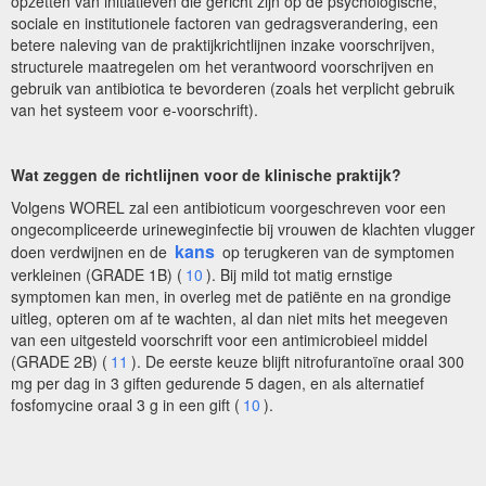
opzetten van initiatieven die gericht zijn op de psychologische,
sociale en institutionele factoren van gedragsverandering, een
betere naleving van de praktijkrichtlijnen inzake voorschrijven,
structurele maatregelen om het verantwoord voorschrijven en
gebruik van antibiotica te bevorderen (zoals het verplicht gebruik
van het systeem voor e-voorschrift).
Wat zeggen de richtlijnen voor de klinische praktijk?
Volgens WOREL zal een antibioticum voorgeschreven voor een
ongecompliceerde urineweginfectie bij vrouwen de klachten vlugger
kans
doen verdwijnen en de
op terugkeren van de symptomen
verkleinen (GRADE 1B) (
10
). Bij mild tot matig ernstige
symptomen kan men, in overleg met de patiënte en na grondige
uitleg, opteren om af te wachten, al dan niet mits het meegeven
van een uitgesteld voorschrift voor een antimicrobieel middel
(GRADE 2B) (
11
). De eerste keuze blijft nitrofurantoïne oraal 300
mg per dag in 3 giften gedurende 5 dagen, en als alternatief
fosfomycine oraal 3 g in een gift (
10
).