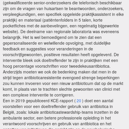
(gekwalificeerde senior-onderzoekers die telefonisch beschikbaar
zijn om de vragen van huisartsen te beantwoorden, onderzoekers,
verpleegkundigen, een specifiek opgeleide praktijkassistent in elke
praktijk) en materiaal (patiëntenfolders in 5 talen, korte
pocketfiches met de aanbevelingen, een regelmatig bijgewerkte
website). De deelname van regionale laboratoria was eveneens
belangrijk. Het is wel bemoedigend om te zien dat een
gepersonaliseerde en welwillende opvolging, met duidelijke
feedback en suggesties voor veranderingen in de
voorschrijfgewoonten, positieve resultaten heeft opgeleverd. De
interventie bleek ook doeltreffender te zijn in praktijken met een
hoog percentage voorschriften voor tweedekeusantibiotica.
Anderzijds moeten we ook de bedenking maken dat men in de
strijd tegen antibioticaresistentie evengoed strenge beperkingen
zou kunnen invoeren voor een nieuw antibioticum dat op de markt
komt, in plaats van te trachten slechte gewoonten van clinici met
een complexe interventie te corrigeren.
Een in 2019 gepubliceerd KCE-rapport (
20
) doet een aantal
voorstellen voor een doeltreffender gebruik van antibiotica in
België, zoals: lokale antibioticastewardship-teams inzetten in de
ambulante sector, een betere professionele opleiding in het
verantwoord voorschrijven en gebruik van antibiotica en het