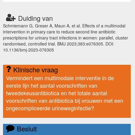
Duiding van
Schmiemann G, Greser A, Maun A, et al. Effects of a multimodal
intervention in primary care to reduce second line antibiotic
prescriptions for urinary tract infections in women: parallel, cluster
randomised, controlled trial. BMJ 2023;383:e076305. DOI:
10.1136/bmj-2023-076305
Klinische vraag
Vermindert een multimodale interventie in de
eerste lijn het aantal voorschriften van
tweedekeusantibiotica en het totale aantal
voorschriften van antibiotica bij vrouwen met een
ongecompliceerde urineweginfectie?
Besluit