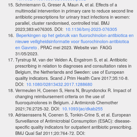
Schmiemann G, Greser A, Maun A, et al. Effects of a
multimodal intervention in primary care to reduce second line
antibiotic prescriptions for urinary tract infections in women:
parallel, cluster randomised, controlled trial. BMJ
2023;383:e076305. DOI:
10.1136/bmj-2023-076305
Beperkingen op het gebruik van fluorochinolon-antibiotica en
nieuwe veiligheidsinformatie voor fluorochinolon-antibiotica
en Gavreto
. PRAC mei 2023. Website van FAGG
31/05/2023.
Tyrstrup M, van der Velden A, Engstrom S, et al. Antibiotic
prescribing in relation to diagnoses and consultation rates in
Belgium, the Netherlands and Sweden: use of European
quality indicators. Scand J Prim Health Care 2017;35:10-8.
DOI:
10.1080/02813432.2017.1288680
Vermeulen H, Coenen S, Hens N, Bruyndonckx R. Impact of
changing reimbursement criteria on the use of
fluoroquinolones in Belgium. J Antimicrob Chemother
2021;76:2725-32. DOI:
10.1093/jac/dkab255
Adriaenssens N, Coenen S, Tonkin-Crine S, et al. European
Surveillance of Antimicrobial Consumption (ESAC): disease-
specific quality indicators for outpatient antibiotic prescribing.
BMJ Qual Saf 2011;20:764-72. DOI: