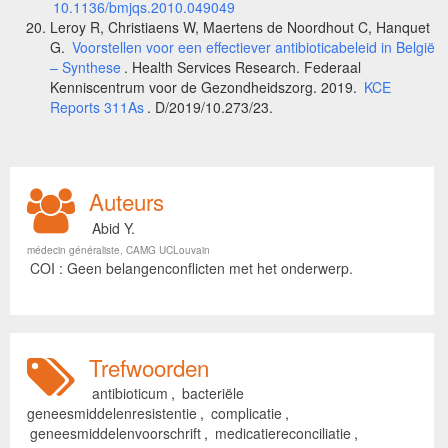
10.1136/bmjqs.2010.049049
Leroy R, Christiaens W, Maertens de Noordhout C, Hanquet
G.
Voorstellen voor een effectiever antibioticabeleid in België
– Synthese
. Health Services Research. Federaal
Kenniscentrum voor de Gezondheidszorg. 2019.
KCE
Reports 311As
. D/2019/10.273/23.
Auteurs
Abid Y.
médecin généraliste, CAMG UCLouvain
COI : Geen belangenconflicten met het onderwerp.
Trefwoorden
antibioticum
,
bacteriële
geneesmiddelenresistentie
,
complicatie
,
geneesmiddelenvoorschrift
,
medicatiereconciliatie
,