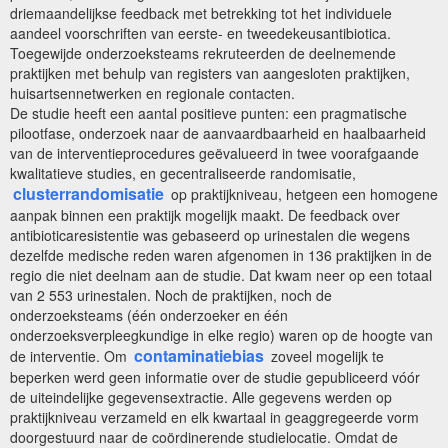
driemaandelijkse feedback met betrekking tot het individuele
aandeel voorschriften van eerste- en tweedekeusantibiotica.
Toegewijde onderzoeksteams rekruteerden de deelnemende
praktijken met behulp van registers van aangesloten praktijken,
huisartsennetwerken en regionale contacten.
De studie heeft een aantal positieve punten: een pragmatische
pilootfase, onderzoek naar de aanvaardbaarheid en haalbaarheid
van de interventieprocedures geëvalueerd in twee voorafgaande
kwalitatieve studies, en gecentraliseerde randomisatie,
clusterrandomisatie
op praktijkniveau, hetgeen een homogene
aanpak binnen een praktijk mogelijk maakt. De feedback over
antibioticaresistentie was gebaseerd op urinestalen die wegens
dezelfde medische reden waren afgenomen in 136 praktijken in de
regio die niet deelnam aan de studie. Dat kwam neer op een totaal
van 2 553 urinestalen. Noch de praktijken, noch de
onderzoeksteams (één onderzoeker en één
onderzoeksverpleegkundige in elke regio) waren op de hoogte van
contaminatiebias
de interventie. Om
zoveel mogelijk te
beperken werd geen informatie over de studie gepubliceerd vóór
de uiteindelijke gegevensextractie. Alle gegevens werden op
praktijkniveau verzameld en elk kwartaal in geaggregeerde vorm
doorgestuurd naar de coördinerende studielocatie. Omdat de