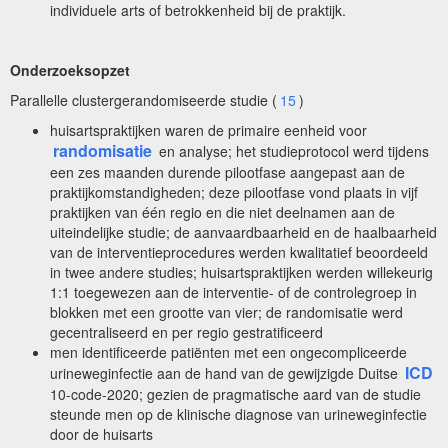
individuele arts of betrokkenheid bij de praktijk.
Onderzoeksopzet
Parallelle clustergerandomiseerde studie (
15
)
huisartspraktijken waren de primaire eenheid voor
randomisatie
en analyse; het studieprotocol werd tijdens
een zes maanden durende pilootfase aangepast aan de
praktijkomstandigheden; deze pilootfase vond plaats in vijf
praktijken van één regio en die niet deelnamen aan de
uiteindelijke studie; de aanvaardbaarheid en de haalbaarheid
van de interventieprocedures werden kwalitatief beoordeeld
in twee andere studies; huisartspraktijken werden willekeurig
1:1 toegewezen aan de interventie- of de controlegroep in
blokken met een grootte van vier; de randomisatie werd
gecentraliseerd en per regio gestratificeerd
men identificeerde patiënten met een ongecompliceerde
ICD
urineweginfectie aan de hand van de gewijzigde Duitse
10-code-2020; gezien de pragmatische aard van de studie
steunde men op de klinische diagnose van urineweginfectie
door de huisarts