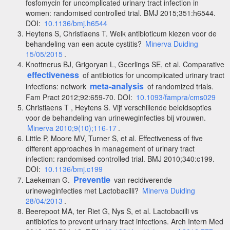
fosfomycin for uncomplicated urinary tract infection in
women: randomised controlled trial. BMJ 2015;351:h6544.
DOI:
10.1136/bmj.h6544
Heytens S, Christiaens T. Welk antibioticum kiezen voor de
behandeling van een acute cystitis?
Minerva Duiding
15/05/2015
.
Knottnerus BJ, Grigoryan L, Geerlings SE, et al. Comparative
effectiveness
of antibiotics for uncomplicated urinary tract
meta-analysis
infections: network
of randomized trials.
Fam Pract 2012;92:659-70. DOI:
10.1093/fampra/cms029
Christiaens T , Heytens S. Vijf verschillende beleidsopties
voor de behandeling van urineweginfecties bij vrouwen.
Minerva 2010;9(10);116-17
.
Little P, Moore MV, Turner S, et al. Effectiveness of five
different approaches in management of urinary tract
infection: randomised controlled trial. BMJ 2010;340:c199.
DOI:
10.1136/bmj.c199
Preventie
Laekeman G.
van recidiverende
urineweginfecties met Lactobacilli?
Minerva Duiding
28/04/2013
.
Beerepoot MA, ter Riet G, Nys S, et al. Lactobacilli vs
antibiotics to prevent urinary tract infections. Arch Intern Med