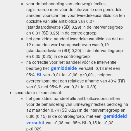
voor de behandeling van urineweginfecties
registreerde men vóór de interventie een gemiddeld
aandeel voorschriften voor tweedekeusantibiotica ten
opzichte van alle antibiotica van 0,27
(standaarddeviatie (SD) 0,29) in de interventiegroep
en 0,31 (SD 0,25) in de controlegroep
het gemiddeld aandeel tweedekeusantibiotica dat na
12 maanden werd voorgeschreven was 0,19
(standaarddeviatie (SD) 0,20) in de interventiegroep
en 0,35 (0,25) in de controlegroep
na correctie voor het aandeel vóór de interventie
gemiddelde
bedroeg het
verschil -0,13 met een
BI
95%
van -0,21 tot -0,06; p<0,001, hetgeen
overeenkomt met een relatieve afname van 40% (RR
van 0,6 met 95% BI van 0,31 tot 0,89)
secundaire uitkomstmaat:
het gemiddeld aandeel alle antibioticavoorschriften
voor de behandeling van urineweginfecties bedroeg na
12 maanden 0,74 (SD 0,22) in de interventiegroep en
gemiddeld
0,80 (0,15) in de controlegroep, met een
verschil
van -0,08 met 95% BI -0,15 tot -0,02;
p<0,029