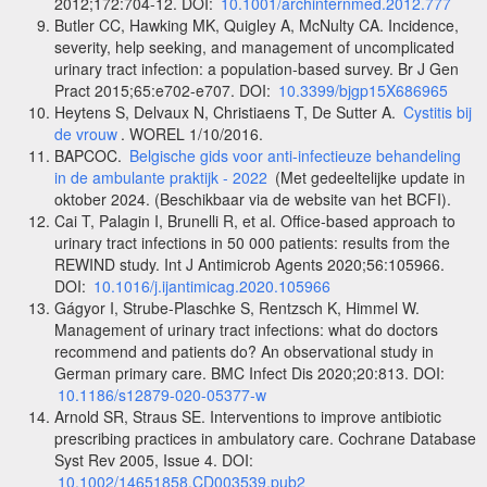
2012;172:704-12. DOI:
10.1001/archinternmed.2012.777
Butler CC, Hawking MK, Quigley A, McNulty CA. Incidence,
severity, help seeking, and management of uncomplicated
urinary tract infection: a population-based survey. Br J Gen
Pract 2015;65:e702-e707. DOI:
10.3399/bjgp15X686965
Heytens S, Delvaux N, Christiaens T, De Sutter A.
Cystitis bij
de vrouw
. WOREL 1/10/2016.
BAPCOC.
Belgische gids voor anti-infectieuze behandeling
in de ambulante praktijk - 2022
(Met gedeeltelijke update in
oktober 2024. (Beschikbaar via de website van het BCFI).
Cai T, Palagin I, Brunelli R, et al. Office-based approach to
urinary tract infections in 50 000 patients: results from the
REWIND study. Int J Antimicrob Agents 2020;56:105966.
DOI:
10.1016/j.ijantimicag.2020.105966
Gágyor I, Strube-Plaschke S, Rentzsch K, Himmel W.
Management of urinary tract infections: what do doctors
recommend and patients do? An observational study in
German primary care. BMC Infect Dis 2020;20:813. DOI:
10.1186/s12879-020-05377-w
Arnold SR, Straus SE. Interventions to improve antibiotic
prescribing practices in ambulatory care. Cochrane Database
Syst Rev 2005, Issue 4. DOI:
10.1002/14651858.CD003539.pub2