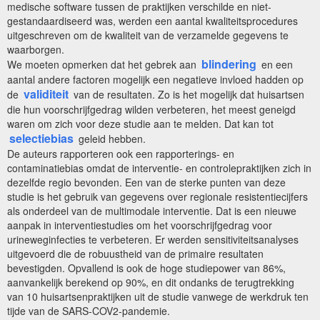
medische software tussen de praktijken verschilde en niet-
gestandaardiseerd was, werden een aantal kwaliteitsprocedures
uitgeschreven om de kwaliteit van de verzamelde gegevens te
waarborgen.
blindering
We moeten opmerken dat het gebrek aan
en een
aantal andere factoren mogelijk een negatieve invloed hadden op
validiteit
de
van de resultaten. Zo is het mogelijk dat huisartsen
die hun voorschrijfgedrag wilden verbeteren, het meest geneigd
waren om zich voor deze studie aan te melden. Dat kan tot
selectiebias
geleid hebben.
De auteurs rapporteren ook een rapporterings- en
contaminatiebias omdat de interventie- en controlepraktijken zich in
dezelfde regio bevonden. Een van de sterke punten van deze
studie is het gebruik van gegevens over regionale resistentiecijfers
als onderdeel van de multimodale interventie. Dat is een nieuwe
aanpak in interventiestudies om het voorschrijfgedrag voor
urineweginfecties te verbeteren. Er werden sensitiviteitsanalyses
uitgevoerd die de robuustheid van de primaire resultaten
bevestigden. Opvallend is ook de hoge studiepower van 86%,
aanvankelijk berekend op 90%, en dit ondanks de terugtrekking
van 10 huisartsenpraktijken uit de studie vanwege de werkdruk ten
tijde van de SARS-COV2-pandemie.