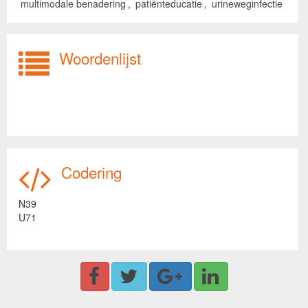
multimodale benadering
,
patiënteducatie
,
urineweginfectie
Woordenlijst
Codering
N39
U71