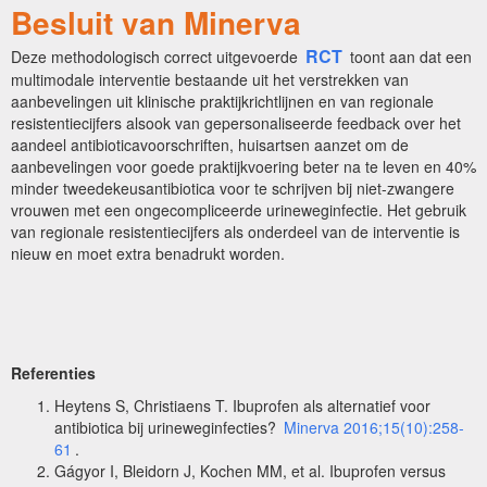
Besluit van Minerva
RCT
Deze methodologisch correct uitgevoerde
toont aan dat een
multimodale interventie bestaande uit het verstrekken van
aanbevelingen uit klinische praktijkrichtlijnen en van regionale
resistentiecijfers alsook van gepersonaliseerde feedback over het
aandeel antibioticavoorschriften, huisartsen aanzet om de
aanbevelingen voor goede praktijkvoering beter na te leven en 40%
minder tweedekeusantibiotica voor te schrijven bij niet-zwangere
vrouwen met een ongecompliceerde urineweginfectie. Het gebruik
van regionale resistentiecijfers als onderdeel van de interventie is
nieuw en moet extra benadrukt worden.
Referenties
Heytens S, Christiaens T. Ibuprofen als alternatief voor
antibiotica bij urineweginfecties?
Minerva 2016;15(10):258-
61
.
Gágyor I, Bleidorn J, Kochen MM, et al. Ibuprofen versus