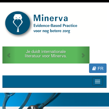
Previous
Next
Je duidt internationale
literatuur voor Minerva.
FR
Toggle
navigat