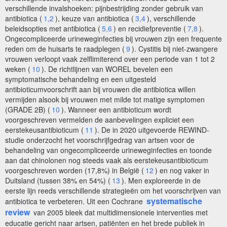
verschillende invalshoeken: pijnbestrijding zonder gebruik van
antibiotica (
1,2
), keuze van antibiotica (
3,4
), verschillende
beleidsopties met antibiotica (
5,6
) en recidiefpreventie (
7,8
).
Ongecompliceerde urineweginfecties bij vrouwen zijn een frequente
reden om de huisarts te raadplegen (
9
). Cystitis bij niet-zwangere
vrouwen verloopt vaak zelflimiterend over een periode van 1 tot 2
weken (
10
). De richtlijnen van WOREL bevelen een
symptomatische behandeling en een uitgesteld
antibioticumvoorschrift aan bij vrouwen die antibiotica willen
vermijden alsook bij vrouwen met milde tot matige symptomen
(GRADE 2B) (
10
). Wanneer een antibioticum wordt
voorgeschreven vermelden de aanbevelingen expliciet een
eerstekeusantibioticum (
11
). De in 2020 uitgevoerde REWIND-
studie onderzocht het voorschrijfgedrag van artsen voor de
behandeling van ongecompliceerde urineweginfecties en toonde
aan dat chinolonen nog steeds vaak als eerstekeusantibioticum
voorgeschreven worden (17,8%) in België (
12
) en nog vaker in
Duitsland (tussen 38% en 54%) (
13
). Men exploreerde in de
eerste lijn reeds verschillende strategieën om het voorschrijven van
systematische
antibiotica te verbeteren. Uit een Cochrane
review
van 2005 bleek dat multidimensionele interventies met
educatie gericht naar artsen, patiënten en het brede publiek in