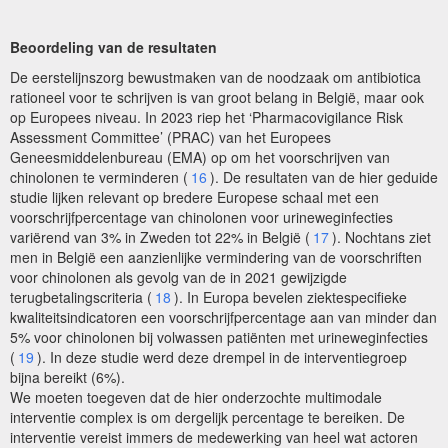
Beoordeling van de resultaten
De eerstelijnszorg bewustmaken van de noodzaak om antibiotica
rationeel voor te schrijven is van groot belang in België, maar ook
op Europees niveau. In 2023 riep het ‘Pharmacovigilance Risk
Assessment Committee’ (PRAC) van het Europees
Geneesmiddelenbureau (EMA) op om het voorschrijven van
chinolonen te verminderen (
16
). De resultaten van de hier geduide
studie lijken relevant op bredere Europese schaal met een
voorschrijfpercentage van chinolonen voor urineweginfecties
variërend van 3% in Zweden tot 22% in België (
17
). Nochtans ziet
men in België een aanzienlijke vermindering van de voorschriften
voor chinolonen als gevolg van de in 2021 gewijzigde
terugbetalingscriteria (
18
). In Europa bevelen ziektespecifieke
kwaliteitsindicatoren een voorschrijfpercentage aan van minder dan
5% voor chinolonen bij volwassen patiënten met urineweginfecties
(
19
). In deze studie werd deze drempel in de interventiegroep
bijna bereikt (6%).
We moeten toegeven dat de hier onderzochte multimodale
interventie complex is om dergelijk percentage te bereiken. De
interventie vereist immers de medewerking van heel wat actoren