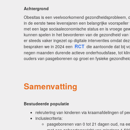
Achtergrond
Obesitas is een veelvoorkomend gezondheidsprobleem, dat
in de eerste twee levensjaren een belangrijke voorspeller 
met een lage sociaaleconomische status en is vroege gew
kunnen spelen in het bevorderen van de gezondheid van kin
er steeds vaker ingezet op digitale interventies omdat de
RCT
bespraken we in 2024 een
die aantoonde dat bij 
negen maanden durende actieve onderhoudsfase, tot klinisc
ouders van pasgeborenen op groei en fysieke gezondheid
Samenvatting
Bestudeerde populatie
rekrutering van kinderen via kraamafdelingen of ped
inclusiecriteria:
pasgeborenen van 0 tot 21 dagen oud, na een