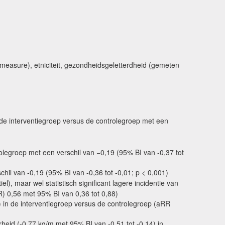
easure), etniciteit, gezondheidsgeletterdheid (gemeten
de interventiegroep versus de controlegroep met een
trolegroep met een verschil van −0,19 (95% BI van -0,37 tot
chil van -0,19 (95% BI van -0,36 tot -0,01; p < 0,001)
), maar wel statistisch significant lagere incidentie van
R) 0,56 met 95% BI van 0,36 tot 0,88)
) in de interventiegroep versus de controlegroep (aRR
heid (-0,77 kg/m met 95% BI van -0,51 tot -0,14) in