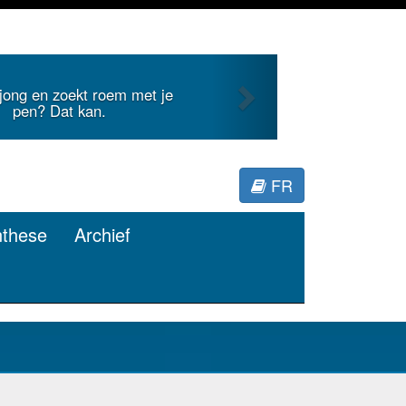
Next
internationale literatuur voor
Minerva.
FR
nthese
Archief