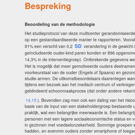
Bespreking
Beoordeling van de methodologie
Het studieprotocol van deze multicenter gerandomiseerd
op een gestandaardiseerde manier te rapporteren. Voor
SD
91% een verschil van 0,2
verandering in de gewicht
geïncludeerde ouder-kind paren konden er 896 opgenome
14,3% in de interventiegroep). Ontbrekende gegevens we
Het is mogelijk dat meer gemotiveerde ouders deelname
voorkeurstaal van de ouder (Engels of Spaans) en gezondh
studie-armen. De uitkomstbeoordelaars daarentegen war
tijdens een bezoek aan het medisch centrum of verkregen
geblindeerd schoonmaakproces (dat onder andere rekening
14,15
). Bovendien zag men ook een daling van het risico
basis van de input van een stakeholdergroep bestaande u
praktijk, wat een belangrijke meerwaarde is. Een belangr
personen met een lagere sociaaleconomische status en v
in gezinnen met voedselonzekerheid. Sommige groepen wa
hadden, en evenmin ouders zonder smartphone of toegan