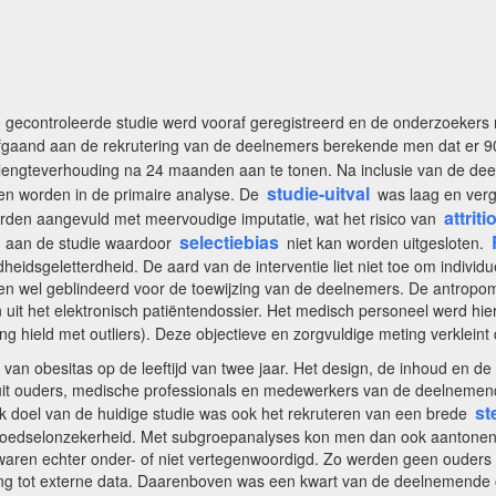
e gecontroleerde studie werd vooraf geregistreerd en de onderzoeker
afgaand aan de rekrutering van de deelnemers berekende men dat er 
-lengteverhouding na 24 maanden aan te tonen. Na inclusie van de d
studie-uitval
n worden in de primaire analyse. De
was laag en verg
attriti
rden aangevuld met meervoudige imputatie, wat het risico van
selectiebias
n aan de studie waardoor
niet kan worden uitgesloten.
eidsgeletterdheid. De aard van de interventie liet niet toe om individ
en wel geblindeerd voor de toewijzing van de deelnemers. De antrop
 uit het elektronisch patiëntendossier. Het medisch personeel werd hi
 hield met outliers). Deze objectieve en zorgvuldige meting verkleint
 van obesitas op de leeftijd van twee jaar. Het design, de inhoud en 
it ouders, medische professionals en medewerkers van de deelnemende 
st
ijk doel van de huidige studie was ook het rekruteren van een brede
oedselonzekerheid. Met subgroepanalyses kon men dan ook aantonen dat
ren echter onder- of niet vertegenwoordigd. Zo werden geen ouders b
g tot externe data. Daarenboven was een kwart van de deelnemende 