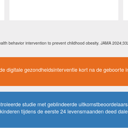
alth behavior intervention to prevent childhood obesity. JAMA 2024;
de digitale gezondheidsinterventie kort na de geboorte in
roleerde studie met geblindeerde uitkomstbeoordelaars bl
an kinderen tijdens de eerste 24 levensmaanden deed dale