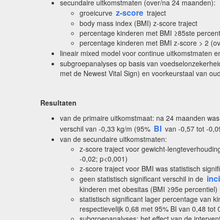
secundaire uitkomstmaten (over/na 24 maanden):
z-score
groeicurve
traject
body mass index (BMI) z-score traject
percentage kinderen met BMI ≥85ste percentie
percentage kinderen met BMI z-score > 2 (ov
lineair mixed model voor continue uitkomstmaten e
subgroepanalyses op basis van voedselonzekerheid
met de Newest Vital Sign) en voorkeurstaal van oud
Resultaten
van de primaire uitkomstmaat: na 24 maanden was
BI
verschil van -0,33 kg/m (95%
van -0,57 tot -0,0
van de secundaire uitkomstmaten:
z-score traject voor gewicht-lengteverhouding
-0,02; p<0,001)
z-score traject voor BMI was statistisch signi
inc
geen statistisch significant verschil in de
kinderen met obesitas (BMI ≥95e percentiel) 
statistisch significant lager percentage van
respectievelijk 0,68 met 95% BI van 0,48 tot
subgroepanalyses: het effect van de interven