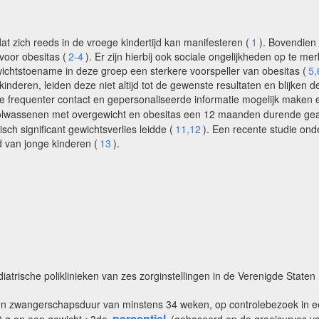
 zich reeds in de vroege kindertijd kan manifesteren (
1
). Bovendien
voor obesitas (
2-4
). Er zijn hierbij ook sociale ongelijkheden op te m
ichtstoename in deze groep een sterkere voorspeller van obesitas (
5,
deren, leiden deze niet altijd tot de gewenste resultaten en blijken de
ze frequenter contact en gepersonaliseerde informatie mogelijk maken e
volwassenen met overgewicht en obesitas een 12 maanden durende geau
h significant gewichtsverlies leidde (
11,12
). Een recente studie onde
 van jonge kinderen (
13
).
iatrische poliklinieken van zes zorginstellingen in de Verenigde Staten
 zwangerschapsduur van minstens 34 weken, op controlebezoek in een 
percentiel