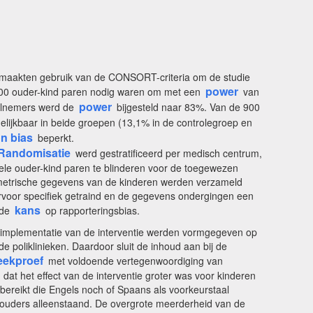
s maakten gebruik van de CONSORT-criteria om de studie
power
900 ouder-kind paren nodig waren om met een
van
power
eelnemers werd de
bijgesteld naar 83%. Van de 900
elijkbaar in beide groepen (13,1% in de controlegroep en
on bias
beperkt.
Randomisatie
werd gestratificeerd per medisch centrum,
uele ouder-kind paren te blinderen voor de toegewezen
ometrische gegevens van de kinderen werden verzameld
ervoor specifiek getraind en de gegevens ondergingen een
kans
 de
op rapporteringsbias.
de implementatie van de interventie werden vormgegeven op
poliklinieken. Daardoor sluit de inhoud aan bij de
eekproef
met voldoende vertegenwoordiging van
 het effect van de interventie groter was voor kinderen
ereikt die Engels noch of Spaans als voorkeurstaal
ouders alleenstaand. De overgrote meerderheid van de