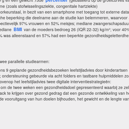
0 g en een gewicht >3de
(gebaseerd op de groeicurves va
 (zoals stofwisselingsziekte, congenitale hartziekte)
orkeurstaal, in bezit van een smartphone met toegang tot externe data,
gische beperking die deelname aan de studie kan belemmeren, waarvoor
respectievelijk 97% vrouwen en 52% meisjes; mediane zwangerschapsdu
BMI
mediane
van de moeders bedroeg 26 (IQR 22-32) kg/m²; voor 40% v
0% was alleenstaand en 57% had een beperkte gezondheidsgeletterdhe
wee parallelle studiearmen:
ens 9 geplande gezondheidsbezoeken leefstijladvies door kinderartsen
 ondersteuning gebeurde via acht folders en tastbare hulpmiddelen zoa
enop het leefstijladvies twee digitale interventiestrategieën:
rs om de twee weken een gezondheidsdoel gepresenteerd waarbij ze zel
ack te krijgen over gezond gedrag dat een gezonde ontwikkeling van h
e vooruitgang van hun doelen bijhouden, het gewicht en de lengte van