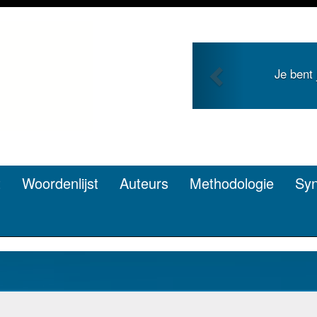
Previous
 en zoekt roem met je
Je duidt 
n? Dat kan.
t
Woordenlijst
Auteurs
Methodologie
Sy