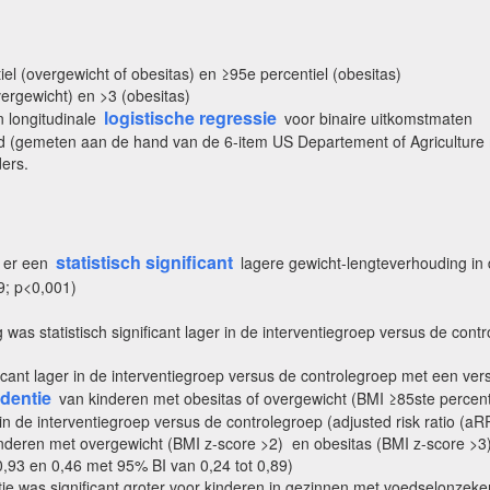
l (overgewicht of obesitas) en ≥95e percentiel (obesitas)
ergewicht) en >3 (obesitas)
logistische regressie
n longitudinale
voor binaire uitkomstmaten
 (gemeten aan de hand van de 6-item US Departement of Agriculture m
ers.
statistisch significant
 er een
lagere gewicht-lengteverhouding in 
9; p<0,001)
 was statistisch significant lager in de interventiegroep versus de con
ficant lager in de interventiegroep versus de controlegroep met een vers
identie
van kinderen met obesitas of overgewicht (BMI ≥85ste percentiel
in de interventiegroep versus de controlegroep (adjusted risk ratio (aR
 kinderen met overgewicht (BMI z-score >2) en obesitas (BMI z-score >3
 0,93 en 0,46 met 95% BI van 0,24 tot 0,89)
tie was significant groter voor kinderen in gezinnen met voedselonzeker