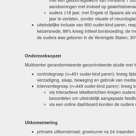
met een geboortegewicht van minstens 1 50
aandoeningen met invloed op gewichtstoename
ouders ≥18 jaar, met Engels of Spaans als vo
jaar te verlaten, zonder visuele of neurolo
uiteindelijke inclusie van 900 ouder-kind paren, 
keizersnede; 88% kreeg initieel borstvoeding; de 
de ouders was geboren in de Verenigde Staten; 3
Onderzoeksopzet
Multicenter gerandomiseerde gecontroleerde studie met t
controlegroep (n=451 ouder-kind paren): kreeg tijd
verzadiging, slaap, beweging en gebruik van media;
interventiegroep (n=449 ouder-kind paren): kreeg bov
via interactieve tekstberichten kregen oude
beoordelen om uiteindelijk aangepaste feedb
via een online dashboard konden de ouders d
Uitkomstmeting
primaire uitkomstmaat: groeicurve na 24 maanden