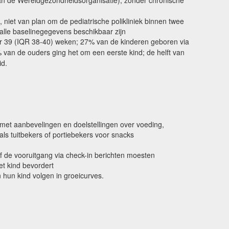
n de Wereldgezondheidsorganisatie); zonder chronische
 niet van plan om de pediatrische polikliniek binnen twee
 alle baselinegegevens beschikbaar zijn
ur 39 (IQR 38-40) weken; 27% van de kinderen geboren via
an de ouders ging het om een eerste kind; de helft van
id.
 met aanbevelingen en doelstellingen over voeding,
ls tuitbekers of portiebekers voor snacks
f de vooruitgang via check-in berichten moesten
et kind bevordert
 hun kind volgen in groeicurves.