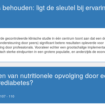
 behouden: ligt de sleutel bij erva
e gecontroleerde klinische studie in één centrum toont aan dat een 
 ondersteuning door peers) significant betere resultaten opleverde voo
eling door professionals. Vooraleer echter een grootschalige implemen
nisch sterke eindpunten in een grotere populatie, en anderzijds de eco
en van nutritionele opvolging door 
rediabetes?
107 - 110