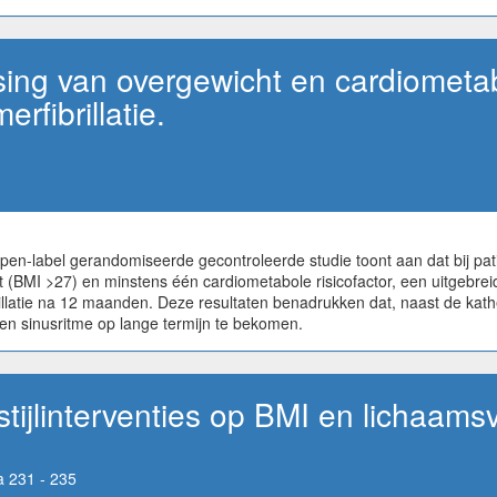
ing van overgewicht en cardiometab
rfibrillatie.
pen-label gerandomiseerde gecontroleerde studie toont aan dat bij pa
ht (BMI >27) en minstens één cardiometabole risicofactor, een uitgebrei
fibrillatie na 12 maanden. Deze resultaten benadrukken dat, naast de k
 een sinusritme op lange termijn te bekomen.
efstijlinterventies op BMI en lichaam
 231 - 235