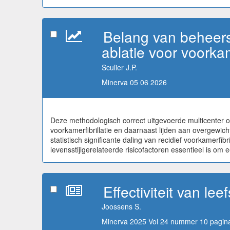
Belang van beheers
ablatie voor voorkame
Sculier J.P.
Minerva 05 06 2026
Deze methodologisch correct uitgevoerde multicenter o
voorkamerfibrillatie en daarnaast lijden aan overgewic
statistisch significante daling van recidief voorkamer
levensstijlgerelateerde risicofactoren essentieel is om
Effectiviteit van le
Joossens S.
Minerva 2025 Vol 24 nummer 10 pagina