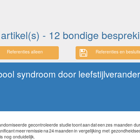
 artikel(s) - 12 bondige besprek
Referenties alleen
Referenties en besluit
ool syndroom door leefstijlverande
randomiseerde gecontroleerde studie toont aan dat een zes maanden d
nificant meer remissie na 24 maanden in vergelijking met gezondheidseduc
s nog onduidelijk.