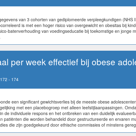
 gegevens van 3 cohorten van gediplomeerde verpleegkundigen (NHS I
ecorreleerd is met een hoger risico van overgewicht en obesitas bij ki
isico-batenverhouding van voedingseducatie bij toekomstige en jonge 
.
l per week effectief bij obese ado
172 - 174
onde een significant gewichtsverlies bij de meeste obese adolescente
vergelijking met een placebogroep met alleen leefstijlaanpassingen. Om
eit in de individuele respons en het ontbreken van een duidelijk evaluee
 patiënten die worden behandeld door gestructureerde en ervaren mu
ies die zijn goedgekeurd door ethische commissies of minstens geregis