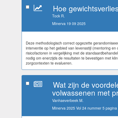
Hoe gewichtsverlies
Tock R.
Minerva 19 09 2025
Deze methodologisch correct opgezette gerandomiseerd
interventie op het gebied van levensstijl (mentoring en
risicofactoren in vergelijking met de standaardbehand
nodig om enerzijds de resultaten te bevestigen met kli
zorgcontexten te evalueren.
Wat zijn de voordel
volwassenen met p
Vanhaeverbeek M.
Minerva 2025 Vol 24 nummer 5 pagina 