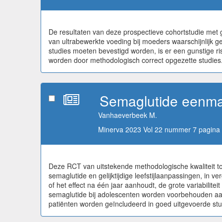
De resultaten van deze prospectieve cohortstudie met
van ultrabewerkte voeding bij moeders waarschijnlijk g
studies moeten bevestigd worden, is er een gunstige r
worden door methodologisch correct opgezette studies
Semaglutide eenmaa
Vanhaeverbeek M.
Minerva 2023 Vol 22 nummer 7 pagina 
Deze RCT van uitstekende methodologische kwaliteit to
semaglutide en gelijktijdige leefstijlaanpassingen, in 
of het effect na één jaar aanhoudt, de grote variabilit
semaglutide bij adolescenten worden voorbehouden aan
patiënten worden geïncludeerd in goed uitgevoerde stud