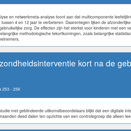
e en netwerkmeta-analyse toont aan dat multicomponente leefstijlinter
n tussen 4 en 12 jaar te verbeteren. Daarentegen lijken de afzonderlij
s gebruikelijke zorg. De effecten zijn het sterkst voor kinderen met een
angrijke methodologische tekortkomingen, zoals belangrijke statistisc
deelnemers.
zondheidsinterventie kort na de geb
 253 - 256
die met geblindeerde uitkomstbeoordelaars blijkt dat een digitale inte
maanden deed dalen ten opzichte van een controlegroep die alleen leefs