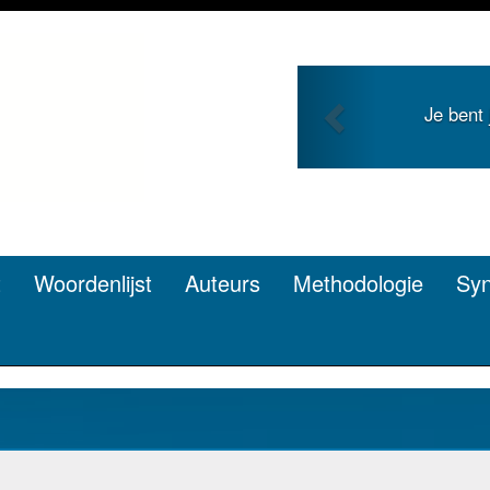
Previous
 en zoekt roem met je
Je duidt 
n? Dat kan.
t
Woordenlijst
Auteurs
Methodologie
Sy