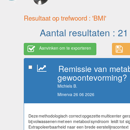
Resultaat op trefwoord : 'BMI'
Aantal resultaten : 21
Aanvinken om te exporteren
Remissie van metab
gewoontevorming?
Michiels B.
Minerva 26 06 2026
Deze methodologisch correct opgezette multicenter ge
bij volwassenen met een metabool syndroom leidt tot sig
Extrapoleerbaarheid naar een brede eerstelijnscontext i