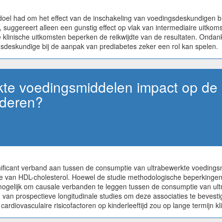
el had om het effect van de inschakeling van voedingsdeskundigen bij 
 suggereert alleen een gunstig effect op vlak van intermediaire uitko
 klinische uitkomsten beperken de reikwijdte van de resultaten. Ondan
ngsdeskundige bij de aanpak van prediabetes zeker een rol kan spelen.
te voedingsmiddelen impact op de
inderen?
gnificant verband aan tussen de consumptie van ultrabewerkte voedin
van HDL-cholesterol. Hoewel de studie methodologische beperkingen he
t mogelijk om causale verbanden te leggen tussen de consumptie van u
g van prospectieve longitudinale studies om deze associaties te beve
diovasculaire risicofactoren op kinderleeftijd zou op lange termijn kl