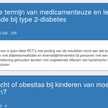
 termijn van medicamenteuze en lev
de bij type 2-diabetes
 232 - 235
an 4 open-label RCT’s met pooling van de resultaten toont aan dat bar
en met diabetesmedicatie en levensstijlinterventies bij personen met e
 rekening gehouden worden met ongewenste effecten van bariatrische h
cturen.
cht of obesitas bij kinderen van mo
n?
2 - 6