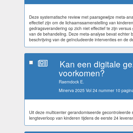
Deze systematische review met paarsgewijze meta-analys
effectief zijn om de lichaamssamenstelling van kindere
gedragsverandering op zich niet effectief te zijn versu
van de behandeling. Deze meta-analyse bevat echter bel
beschrijving van de geïncludeerde interventies en de 
Kan een digitale ge
voorkomen?
Raemdock E.
Minerva 2025 Vol 24 nummer 10 pagina
Uit deze multicenter gerandomiseerde gecontroleerde stu
lengteverloop van kinderen tijdens de eerste 24 levens