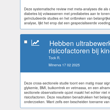
Deze systematische review met meta-analyses die als do
diabetes bij volwassenen met prediabetes aan te tonen,
geïncludeerde studies en het ontbreken van belangrijke
analyse, lijkt het erop dat een gespecialiseerde voedi
Hebben ultrabewerk
risicofactoren bij k
Tock R.
Minerva 17 02 2025
Deze cross-sectionele studie toont een matig maar si
glykemie, BMI, buikomtrek en vetmassa, en een afname 
sectionele observationele opzet maakt het echter nie
risicofactoren. Deze resultaten benadrukken het belan
onderzoeken. Want zelfs een bescheiden toename van car