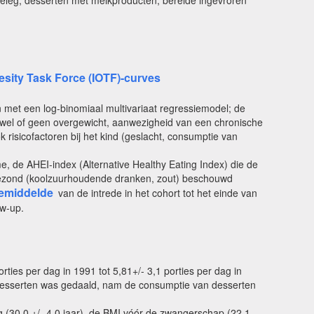
beleg; desserten met melkproducten; bereide ingevroren
esity Task Force (IOTF)-curves
n met een log-binomiaal multivariaat regressiemodel; de
, wel of geen overgewicht, aanwezigheid van een chronische
risicofactoren bij het kind (geslacht, consumptie van
, de AHEI-index (Alternative Healthy Eating Index) die de
ongezond (koolzuurhoudende dranken, zout) beschouwd
emiddelde
van de intrede in het cohort tot het einde van
ow-up.
ies per dag in 1991 tot 5,81+/- 3,1 porties per dag in
e desserten was gedaald, nam de consumptie van desserten
 (30,0 +/- 4,0 jaar), de BMI vóór de zwangerschap (22,1