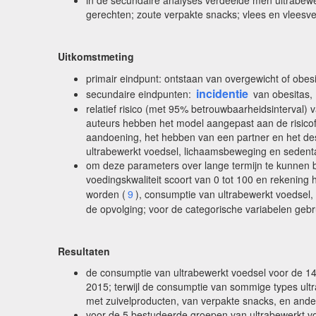
in de secundaire analyses verdeelde men ultrabewe
gerechten; zoute verpakte snacks; vlees en vleesver
Uitkomstmeting
primair eindpunt: ontstaan van overgewicht of obes
incidentie
secundaire eindpunten:
van obesitas,
relatief risico (met 95% betrouwbaarheidsinterval)
auteurs hebben het model aangepast aan de risicofa
aandoening, het hebben van een partner en het desg
ultrabewerkt voedsel, lichaamsbeweging en sedentai
om deze parameters over lange termijn te kunnen be
voedingskwaliteit scoort van 0 tot 100 en rekenin
worden (
9
), consumptie van ultrabewerkt voedsel,
de opvolging; voor de categorische variabelen gebr
Resultaten
de consumptie van ultrabewerkt voedsel voor de 14 
2015; terwijl de consumptie van sommige types ult
met zuivelproducten, van verpakte snacks, en ander 
voor de 5 bestudeerde groepen van ultrabewerkt vo