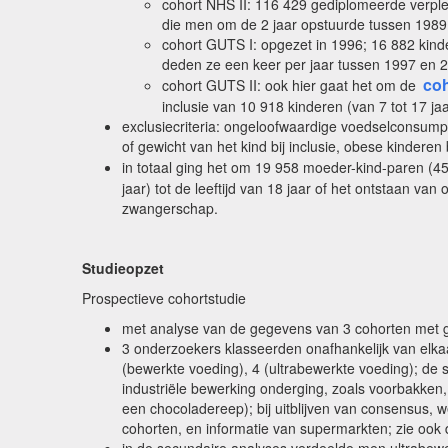
cohort NHS II: 116 429 gediplomeerde verplee
die men om de 2 jaar opstuurde tussen 1989 
cohort GUTS I: opgezet in 1996; 16 882 kinde
deden ze een keer per jaar tussen 1997 en 
coh
cohort GUTS II: ook hier gaat het om de
inclusie van 10 918 kinderen (van 7 tot 17 jaa
exclusiecriteria: ongeloofwaardige voedselconsump
of gewicht van het kind bij inclusie, obese kinderen 
in totaal ging het om 19 958 moeder-kind-paren (4
jaar) tot de leeftijd van 18 jaar of het ontstaan 
zwangerschap.
Studieopzet
Prospectieve cohortstudie
met analyse van de gegevens van 3 cohorten met 
3 onderzoekers klasseerden onafhankelijk van elkaa
(bewerkte voeding), 4 (ultrabewerkte voeding); de 
industriële bewerking onderging, zoals voorbakken
een chocoladereep); bij uitblijven van consensus, 
cohorten, en informatie van supermarkten; zie ook 