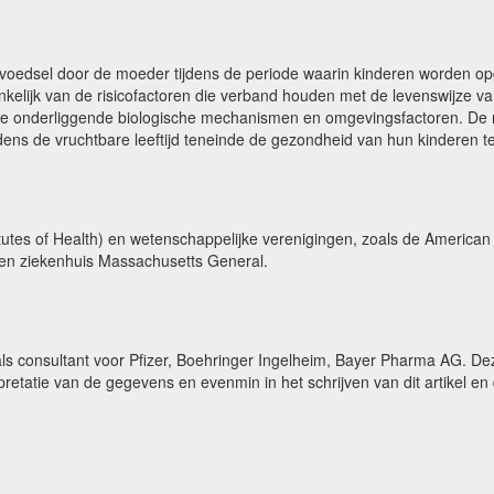
 voedsel door de moeder tijdens de periode waarin kinderen worden op
ankelijk van de risicofactoren die verband houden met de levenswijze 
in de onderliggende biologische mechanismen en omgevingsfactoren. De 
dens de vruchtbare leeftijd teneinde de gezondheid van hun kinderen t
tutes of Health) en wetenschappelijke verenigingen, zoals de American
meen ziekenhuis Massachusetts General.
ls consultant voor Pfizer, Boehringer Ingelheim, Bayer Pharma AG. Deze
etatie van de gegevens en evenmin in het schrijven van dit artikel en 