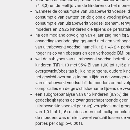
+/- 3,3) en de leeftijd van de kinderen op het momen
wanneer de consumptie van ultrabewerkt voedsel d
consumptie van eiwitten en de globale voedingskwa
consumptie van ultrabewerkt voedsel toenam, terwij
moeders en 2 925 kinderen die tijdens de perinata
na een mediane opvolging van 4 jaar zag men bij 2
opvoedingsperiode ging gepaard met een verhoogd r
van ultrabewerkt voedsel namelijk 12,1 +/- 2,4 port
hoger risico van obesitas en een verhoogde BMI bi
wat de subtypes van ultrabewerkt voedsel betreft, z
kinderen (RR 1,10 met 95% BI van 1,06 tot 1,15); i
overgewicht/obesitas bij kleine jongens, oudere k
het gewicht overmatig toenam tijdens de zwangersch
van ultrabewerkt voedsel bij de moeders en het vetg
complicaties en de gewichtstoename tijdens de zw
een subgroepanalyse van 845 kinderen (8,9%) die re
gedeeltelijk tijdens de zwangerschap) toonde geen 
ultrabewerkte voedsel per dag) vergeleek met groe
van 1,01 tot 1,16) en desserten met melkproducten w
de moeders was er niet zoveel verschil tussen de v
porties per dag; p=0,001).