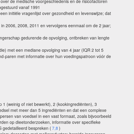
n over de medische voorgeschiedenis en de risicofactoren
opgestuurd vanaf 1991
n initiële vragenlijst over gezondheid en levenswijze; dat
in 2006, 2008, 2011 en vervolgens eenmaal om de 2 jaar;
wangerschap gedurende de opvolging, ontbreken van lengte
die) met een mediane opvolging van 4 jaar (IQR 2 tot 5
kind-paren met informatie over hun voedingspatroon vóór de
1 (weinig of niet bewerkt), 2 (kookingrediënten), 3
 voedsel met meer dan 5 ingrediënten en dat een complexe
ersen van voedsel in een vast formaat, zoals bijvoorbeeld
rden op dieetonderzoeken, informatie over specifieke
S gedetailleerd bespreken (
7,8
)