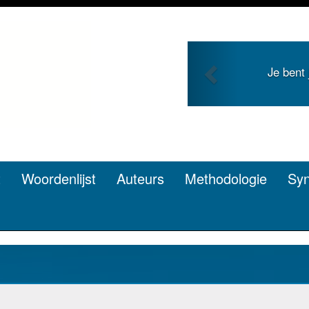
Previous
g en zoekt roem met je
Je duidt 
en? Dat kan.
t
Woordenlijst
Auteurs
Methodologie
Sy