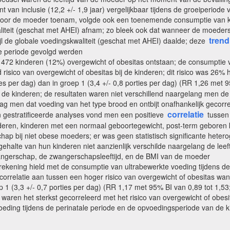
t van inclusie (12,2 +/- 1,9 jaar) vergelijkbaar tijdens de groeiperiode
oor de moeder toenam, volgde ook een toenemende consumptie van koo
liteit (geschat met AHEI) afnam; zo bleek ook dat wanneer de moeders
trend
l de globale voedingskwaliteit (geschat met AHEI) daalde; deze
le periode gevolgd werden
 472 kinderen (12%) overgewicht of obesitas ontstaan; de consumptie v
isico van overgewicht of obesitas bij de kinderen; dit risico was 26%
ies per dag) dan in groep 1 (3,4 +/- 0,8 porties per dag) (RR 1,26 met
j de kinderen; de resultaten waren niet verschillend naargelang men d
ag men dat voeding van het type brood en ontbijt onafhankelijk gecorre
correlatie
n gestratificeerde analyses vond men een positieve
tussen 
inderen, kinderen met een normaal geboortegewicht, post-term geboren 
ap bij niet obese moeders; er was geen statistisch significante heter
ehalte van hun kinderen niet aanzienlijk verschilde naargelang de leef
angerschap, de zwangerschapsleeftijd, en de BMI van de moeder
kening hield met de consumptie van ultrabewerkte voeding tijdens de p
correlatie aan tussen een hoger risico van overgewicht of obesitas wa
p 1 (3,3 +/- 0,7 porties per dag) (RR 1,17 met 95% BI van 0,89 tot 1,
aren het sterkst gecorreleerd met het risico van overgewicht of obesit
oeding tijdens de perinatale periode en de opvoedingsperiode van de ki