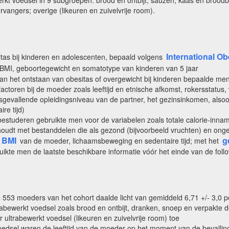
rkt voedsel in 9 subgroepen: brood en ontbijt; sauzen, kaas en brood
vangers; overige (likeuren en zuivelvrije room).
International Ob
itas bij kinderen en adolescenten, bepaald volgens
 BMI, geboortegewicht en somatotype van kinderen van 5 jaar
 van het ontstaan van obesitas of overgewicht bij kinderen bepaalde me
ctoren bij de moeder zoals leeftijd en etnische afkomst, rokersstatus
evallende opleidingsniveau van de partner, het gezinsinkomen, alsook 
re tijd)
studeren gebruikte men voor de variabelen zoals totale calorie-inname
g houdt met bestanddelen die als gezond (bijvoorbeeld vruchten) en 
BMI
g
van de moeder, lichaamsbeweging en sedentaire tijd; met het
uikte men de laatste beschikbare informatie vóór het einde van de foll
553 moeders van het cohort daalde licht van gemiddeld 6,71 +/- 3,0 port
rabewerkt voedsel zoals brood en ontbijt, dranken, snoep en verpakt
ultrabewerkt voedsel (likeuren en zuivelvrije room) toe
edsel waren de leeftijd van de moeder op het moment van de bevalling