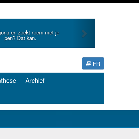
Next
internationale literatuur voor
Minerva.
FR
nthese
Archief