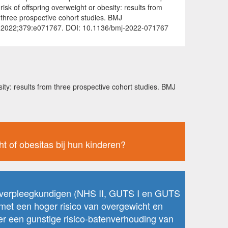
risk of offspring overweight or obesity: results from
three prospective cohort studies. BMJ
2022;379:e071767. DOI: 10.1136/bmj-2022-071767
ty: results from three prospective cohort studies. BMJ
t of obesitas bij hun kinderen?
e verpleegkundigen (NHS II, GUTS I en GUTS
 met een hoger risico van overgewicht en
er een gunstige risico-batenverhouding van