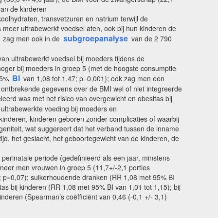
 van de kinderen
lhydraten, transvetzuren en natrium terwijl de
 meer ultrabewerkt voedsel aten, ook bij hun kinderen de
subgroepanalyse
zag men ook in de
van de 2 790
an ultrabewerkt voedsel bij moeders tijdens de
 hoger bij moeders in groep 5 (met de hoogste consumptie
BI
 95%
van 1,08 tot 1,47; p=0,001); ook zag men een
e ontbrekende gegevens over de BMI wel of niet integreerde
leerd was met het risico van overgewicht en obesitas bij
ultrabewerkte voeding bij moeders en
kinderen, kinderen geboren zonder complicaties of waarbij
ogeniteit, wat suggereert dat het verband tussen de inname
tijd, het geslacht, het geboortegewicht van de kinderen, de
erinatale periode (gedefinieerd als een jaar, minstens
nneer men vrouwen in groep 5 (11,7+/-2,1 porties
53; p=0,07); suikerhoudende dranken (RR 1,08 met 95% BI
as bij kinderen (RR 1,08 met 95% BI van 1,01 tot 1,15); bij
nderen (Spearman’s coëfficiënt van 0,46 (-0,1 +/- 3,1)