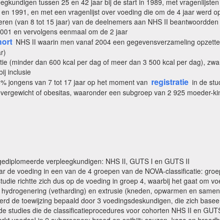
gkundigen tussen 25 en 42 jaar bij de start in 1989, met vragenlijste
en 1991, en met een vragenlijst over voeding die om de 4 jaar werd 
ren (van 8 tot 15 jaar) van de deelnemers aan NHS II beantwoordden ee
2001 en vervolgens eenmaal om de 2 jaar
ort
NHS II waarin men vanaf 2004 een gegevensverzameling opzette 
r)
tie (minder dan 600 kcal per dag of meer dan 3 500 kcal per dag), z
bij inclusie
registratie
5% jongens van 7 tot 17 jaar op het moment van
in de stu
van overgewicht of obesitas, waaronder een subgroep van 2 925 moeder-
gediplomeerde verpleegkundigen: NHS II, GUTS I en GUTS II
r de voeding in een van de 4 groepen van de NOVA-classificatie: groep 
studie richtte zich dus op de voeding in groep 4, waarbij het gaat om
, hydrogenering (vetharding) en extrusie (kneden, opwarmen en samenp
werd de toewijzing bepaald door 3 voedingsdeskundigen, die zich basee
de studies die de classificatieprocedures voor cohorten NHS II en GUT