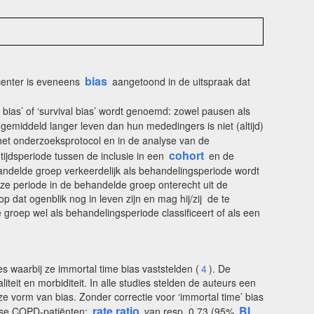
bias
center is eveneens
aangetoond in de uitspraak dat
 bias’ of ‘survival bias’ wordt genoemd: zowel pausen als
middeld langer leven dan hun mededingers is niet (altijd)
het onderzoeksprotocol en in de analyse van de
cohort
 tijdsperiode tussen de inclusie in een
en de
handelde groep verkeerdelijk als behandelingsperiode wordt
ze periode in de behandelde groep onterecht uit de
 dat ogenblik nog in leven zijn en mag hij/zij de te
roep wel als behandelingsperiode classificeert of als een
es waarbij ze immortal time bias vaststelden (
4
). De
eit en morbiditeit. In alle studies stelden de auteurs een
e vorm van bias. Zonder correctie voor ‘immortal time’ bias
rate ratio
BI
dese COPD-patiënten:
van resp. 0,73 (95%