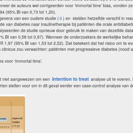
anneer de auteurs wel corrigeerden voor ‘immortal time’ bias, vonden z
94 (95% BI van 0,73 tot 1,20).
gevens van een oudere studie (
6
) en stelden hetzelfde verschil in r
e van diabetes naar insulinetherapie bij patiënten die orale antidiabe
alyseerden de studie opnieuw door gebruik te maken van dezelfde datab
% BI van 0,58 tot 0,97). Wanneer de onderzoekers de werkelijke beha
 1,97 (95% BI van 1,53 tot 2,52). Dat betekent dat het risico om te ev
clinicus zou verwachten: patiënten met progressieve diabetes (nood a
s voor ‘immortal time’.
intention to treat
 het niet aangewezen om een
analyse uit te voeren. 
ten stellen voor om in dit geval eerder een case-control analyse van 