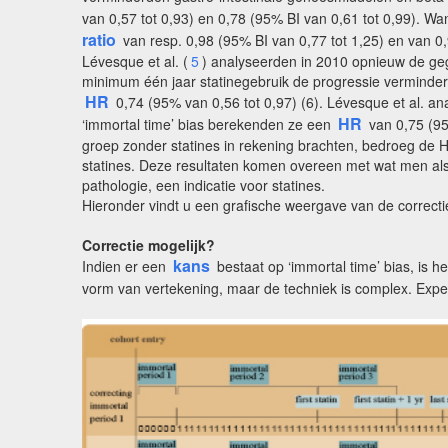
van 0,57 tot 0,93) en 0,78 (95% BI van 0,61 tot 0,99). W
ratio
van resp. 0,98 (95% BI van 0,77 tot 1,25) en van 0,
Lévesque et al. (
5
) analyseerden in 2010 opnieuw de ge
minimum één jaar statinegebruik de progressie verminderd
HR
0,74 (95% van 0,56 tot 0,97) (6). Lévesque et al. an
HR
‘immortal time’ bias berekenden ze een
van 0,75 (95
groep zonder statines in rekening brachten, bedroeg de HR
statines. Deze resultaten komen overeen met wat men als 
pathologie, een indicatie voor statines.
Hieronder vindt u een grafische weergave van de correctie
Correctie mogelijk?
kans
Indien er een
bestaat op ‘immortal time’ bias, is
vorm van vertekening, maar de techniek is complex. Exper