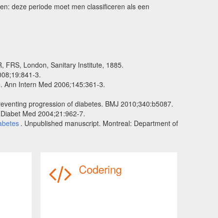
den: deze periode moet men classificeren als een
, FRS, London, Sanitary Institute, 1885.
008;19:841-3.
e. Ann Intern Med 2006
;
145:361-3.
preventing progression of diabetes. BMJ 2010;340:b5087.
n. Diabet Med 2004;21:962-7.
iabetes
. Unpublished manuscript. Montreal: Department of
Codering