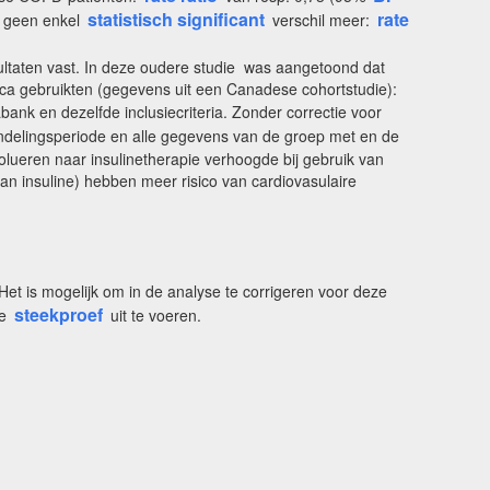
statistisch significant
rate
e geen enkel
verschil meer:
esultaten vast. In deze oudere studie was aangetoond dat
tica gebruikten (gegevens uit een Canadese cohortstudie):
ank en dezelfde inclusiecriteria. Zonder correctie voor
ndelingsperiode en alle gegevens van de groep met en de
olueren naar insulinetherapie verhoogde bij gebruik van
an insuline) hebben meer risico van cardiovasulaire
Het is mogelijk om in de analyse te corrigeren voor deze
steekproef
de
uit te voeren.