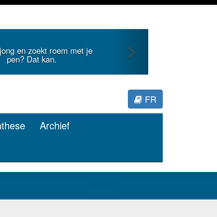
Next
zoekt roem met je
Je duidt inter
at kan.
FR
nthese
Archief