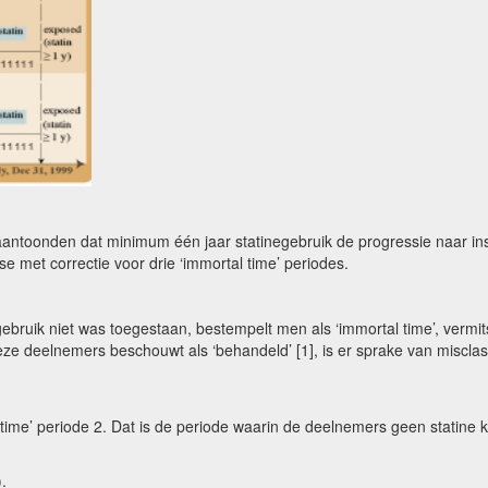
e aantoonden dat minimum één jaar statinegebruik de progressie naar ins
yse met correctie voor drie ‘immortal time’ periodes.
ebruik niet was toegestaan, bestempelt men als ‘immortal time’, verm
deelnemers beschouwt als ‘behandeld’ [1], is er sprake van misclassi
time’ periode 2. Dat is de periode waarin de deelnemers geen statine kr
.