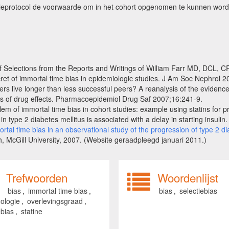
tudieprotocol de voorwaarde om in het cohort opgenomen te kunnen wor
f Selections from the Reports and Writings of William Farr MD, DCL, CR
et of immortal time bias in epidemiologic studies. J Am Soc Nephrol 2
s live longer than less successful peers? A reanalysis of the evidenc
ies of drug effects. Pharmacoepidemiol Drug Saf 2007;16:241-9.
m of immortal time bias in cohort studies: example using statins for 
n type 2 diabetes mellitus is associated with a delay in starting insuli
rtal time bias in an observational study of the progression of type 2 d
h, McGill University, 2007. (Website geraadpleegd januari 2011.)
Trefwoorden
Woordenlijst
bias
,
immortal time bias
,
bias
,
selectiebias
ologie
,
overlevingsgraad
,
ebias
,
statine