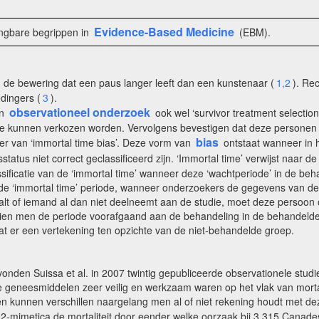
Evidence-Based Medicine
angbare begrippen in
(EBM).
de bewering dat een paus langer leeft dan een kunstenaar (
1,2
). Re
dingers (
3
).
observationeel onderzoek
in
ook wel ‘survivor treatment selection
 kunnen verkozen worden. Vervolgens bevestigen dat deze personen ge
bias
r van ‘immortal time bias’. Deze vorm van
ontstaat wanneer in 
atus niet correct geclassificeerd zijn. ‘Immortal time’ verwijst naar de
ssificatie van de ‘immortal time’ wanneer deze ‘wachtperiode’ in de be
 de ‘immortal time’ periode, wanneer onderzoekers de gegevens van de
t of iemand al dan niet deelneemt aan de studie, moet deze persoon op
en men de periode voorafgaand aan de behandeling in de behandelde g
taat er een vertekening ten opzichte van de niet-behandelde groep.
vonden Suissa et al. in 2007 twintig gepubliceerde observationele studi
 geneesmiddelen zeer veilig en werkzaam waren op het vlak van mortalit
en kunnen verschillen naargelang men al of niet rekening houdt met dez
-2-mimetica de mortaliteit door eender welke oorzaak bij 3 315 Cana