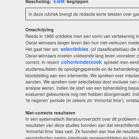
EBM
Nascholing:
begrippen
In deze rubriek brengt de redactie korte teksten over g
Omschrijving
Reeds in 1985 ontdekte men een vorm van vertekening in 
Oscar-winnaars langer leven dan hun niet-verkozen mede
selectiebias
Het gaat hier om
(of classificatiebias) die 
Oscar-winnaars moeten voldoende lang leven vooraleer ze
cohortonderzoek
correct. In recent
spreekt men eerde
studieresultaten de opvolgingsperiode en de behandelingsst
blootstelling aan een interventie. We spreken over miscla
aanzien. We spreken over selectiebias door exclusie van
analyse weren. Indien de start van een behandeling bepaal
evalueren gebeurtenis nog niet hebben doorgemaakt. Indi
‘te negeren’ periode (in zekere zin ‘immortal time’), onts
Niet-correcte resultaten
In een systematisch literatuuroverzicht over dit probleem 
resultaten van deze studies toonden aan dat verschillende
‘immortal time’ bias vast. Ze toonden aan hoe de resultat
verminderden gastro-intestinale geneesmiddelen en bèta