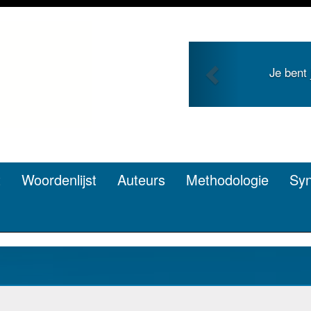
Previous
Je bent jong en 
pen? D
t
Woordenlijst
Auteurs
Methodologie
Sy