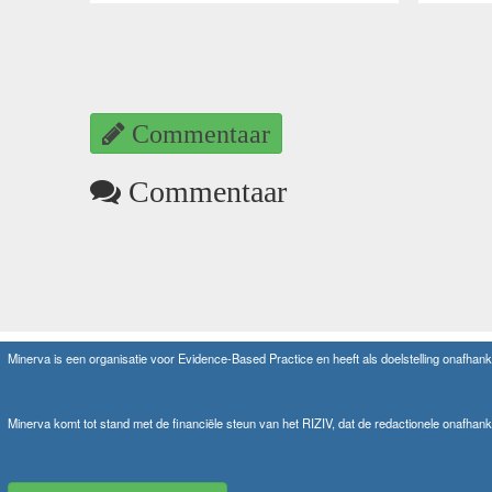
Commentaar
Commentaar
Minerva is een organisatie voor Evidence-Based Practice en heeft als doelstelling onafhanke
Minerva komt tot stand met de financiële steun van het RIZIV, dat de redactionele onafhank