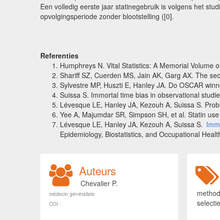
Een volledig eerste jaar statinegebruik is volgens het s
opvolgingsperiode zonder blootstelling ([0].
Referenties
Humphreys N. Vital Statistics: A Memorial Volume o
Shariff SZ, Cuerden MS, Jain AK, Garg AX. The secr
Sylvestre MP, Huszti E, Hanley JA. Do OSCAR winner
Suissa S. Immortal time bias in observational stud
Lévesque LE, Hanley JA, Kezouh A, Suissa S. Proble
Yee A, Majumdar SR, Simpson SH, et al. Statin use i
Lévesque LE, Hanley JA, Kezouh A, Suissa S.
Immo
Epidemiology, Biostatistics, and Occupational Healt
Auteurs
Chevalier P.
method
médecin généraliste
selecti
COI :