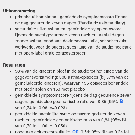
Uitkomstmeting
primaire uitkomstmaat: gemiddelde symptoomscore tijdens
de dag gedurende zeven dagen (Paediatric asthma diary)
secundaire uitkomstmaten: gemiddelde symptoomscore
tijdens de nacht gedurende zeven nachten, aantal dagen
zonder astma, nood aan doktersconsultatie, schoolverzuim,
werkverlet voor de ouders, substitutie van de studiemedicatie
met open-label orale corticosteroïden.
Resultaten
98% van de kinderen bleef in de studie tot het einde van de
gegevensverzameling; 308 astma-episodes (bij 57% van de
geïncludeerde kinderen), waarvan 155 episodes behandeld
met prednisolon en 153 met placebo
gemiddelde symptoomscore tijdens de dag gedurende zeven
BI
dagen: gemiddelde geometrische ratio van 0,85 (95%
van 0,74 tot 0,98; p=0,023)
gemiddelde nachtelijke symptoomscore gedurende zeven
nachten: gemiddelde geometrische ratio van 0,84 (95% BI
van 0,70 tot 1,00; p=0,050)
nood aan doktersconsultatie:
OR
0,54; 95% BI van 0,34 tot