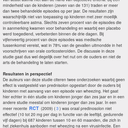
minderheid van de kinderen (zeven van de 131) traden er meer
dan twee behandelde episodes op per jaar. De resultaten zijn
waarschijnlijk niet van toepassing op kinderen met zeer moeilijk
controleerbare astma. Slechts zeven procent van de episodes die
in aanmerking kwamen voor behandeling en waarbij een placebo
werd toegediend, verbeterden binnen de drie dagen. Bij
vijfenveertig procent van deze episodes was medische
tussenkomst vereist, wat in 78% van de gevallen uitmondde in het
voorschrijven van orale corticosteroïden. De discussie in deze
studie gaat dus wel degelijk over het nut om de ouders en niet de
arts de behandeling te laten starten.
Resultaten in perspectief
De auteurs van deze studie citeren twee onderzoeken waarbij geen
effect is vastgesteld van prednisolon opgestart door de ouders bij
kinderen met aanvang van een episode van wheezing. Het gaat
hier echter in één studie om kinderen jonger dan zes jaar en in een
andere studie meestal om kinderen jonger dan zes jaar. In een
RCT
meer recente
(2009) (
3
) was oraal predinosolon niet
effectief (10 tot 20 mg per dag in functie van de leeftijd, gedurende
vijf dagen) bij 687 kinderen tussen 10 en 60 maanden, die zich in
het ziekenhuis aanboden met wheezing na een virusinfectie. Een