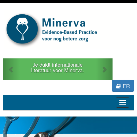
Previous
Next
Je duidt internationale
literatuur voor Minerva.
FR
Toggle
navigat