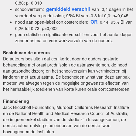
0,86; p=0,010
gemiddeld verschil
schoolverzuim:
van -0,4 dagen in het
voordeel van prednisolon; 95% BI van -0,8 tot 0,0; p=0,045
OR
nood aan open-label corticosteroïden:
0,44; 95% BI van
0,26 tot 0,73; p=0,002
geen statistisch significante verschillen voor het aantal dagen
zonder astma en voor werkverzuim van de ouders.
Besluit van de auteurs
De auteurs besluiten dat een korte, door de ouders gestarte
behandeling met oraal prednisolon de astmasymtomen, de nood
aan gezondheidszorg en het schoolverzuim kan verminderen bij
kinderen met acuut astma. De bescheiden winst van deze aanpak
moeten we afwegen tegen de mogelijke ongewenste effecten van
het herhaaldelijk toedienen van korte kuren orale corticosteroïden.
Financiering
Jack Brockhoff Foundation, Murdoch Childrens Research Institute
en de National Health and Medical Research Council of Australia,
die in geen enkel stadium van de studie zijn tussengekomen; de
eerste auteur ontving studiebeurzen van de eerste twee
bovengenoemde instituten.