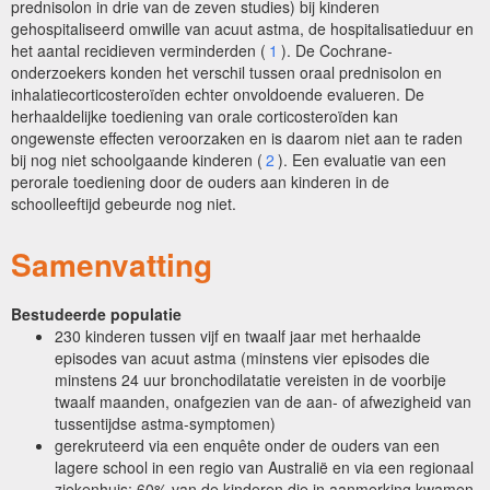
prednisolon in drie van de zeven studies) bij kinderen
gehospitaliseerd omwille van acuut astma, de hospitalisatieduur en
het aantal recidieven verminderden (
1
). De Cochrane-
onderzoekers konden het verschil tussen oraal prednisolon en
inhalatiecorticosteroïden echter onvoldoende evalueren. De
herhaaldelijke toediening van orale corticosteroïden kan
ongewenste effecten veroorzaken en is daarom niet aan te raden
bij nog niet schoolgaande kinderen (
2
). Een evaluatie van een
perorale toediening door de ouders aan kinderen in de
schoolleeftijd gebeurde nog niet.
Samenvatting
Bestudeerde populatie
230 kinderen tussen vijf en twaalf jaar met herhaalde
episodes van acuut astma (minstens vier episodes die
minstens 24 uur bronchodilatatie vereisten in de voorbije
twaalf maanden, onafgezien van de aan- of afwezigheid van
tussentijdse astma-symptomen)
gerekruteerd via een enquête onder de ouders van een
lagere school in een regio van Australië en via een regionaal
ziekenhuis; 60% van de kinderen die in aanmerking kwamen,