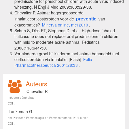
prednisolone for preschool children with acute virus-induced
wheezing. N Engl J Med 2009;360:329-38.
Chevalier P. Astma: hogergedoseerde
preventie
inhalatiecorticosteroïden voor de
van
exacerbaties?
Minerva online, mei 2010
.
Schuh S, Dick PT, Stephens D, et al. High-dose inhaled
fluticasone does not replace oral prednisolone in children
with mild to moderate acute asthma. Pediatrics
2006;118:644-50.
Verminderde groei bij kinderen met astma behandeld met
corticosteroïden via inhalatie. [
Flash]
Folia
Pharmacotherapeutica 2001;28:33
.
Auteurs
Chevalier P.
médecin généraliste
COI :
Laekeman G.
em. Klinische Farmacologie en Farmacotherapie, KU Leuven
COI :