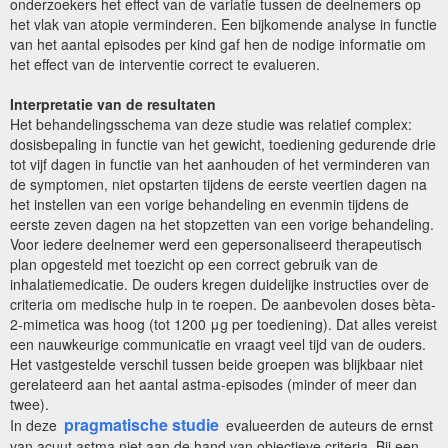
onderzoekers het effect van de variatie tussen de deelnemers op
het vlak van atopie verminderen. Een bijkomende analyse in functie
van het aantal episodes per kind gaf hen de nodige informatie om
het effect van de interventie correct te evalueren.
Interpretatie van de resultaten
Het behandelingsschema van deze studie was relatief complex:
dosisbepaling in functie van het gewicht, toediening gedurende drie
tot vijf dagen in functie van het aanhouden of het verminderen van
de symptomen, niet opstarten tijdens de eerste veertien dagen na
het instellen van een vorige behandeling en evenmin tijdens de
eerste zeven dagen na het stopzetten van een vorige behandeling.
Voor iedere deelnemer werd een gepersonaliseerd therapeutisch
plan opgesteld met toezicht op een correct gebruik van de
inhalatiemedicatie. De ouders kregen duidelijke instructies over de
criteria om medische hulp in te roepen. De aanbevolen doses bèta-
2-mimetica was hoog (tot 1200 μg per toediening). Dat alles vereist
een nauwkeurige communicatie en vraagt veel tijd van de ouders.
Het vastgestelde verschil tussen beide groepen was blijkbaar niet
gerelateerd aan het aantal astma-episodes (minder of meer dan
twee).
pragmatische studie
In deze
evalueerden de auteurs de ernst
van acuut astma niet aan de hand van objectieve criteria. Bij een