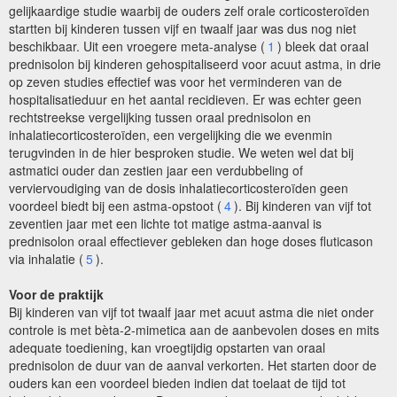
gelijkaardige studie waarbij de ouders zelf orale corticosteroïden
startten bij kinderen tussen vijf en twaalf jaar was dus nog niet
beschikbaar. Uit een vroegere meta-analyse (
1
) bleek dat oraal
prednisolon bij kinderen gehospitaliseerd voor acuut astma, in drie
op zeven studies effectief was voor het verminderen van de
hospitalisatieduur en het aantal recidieven. Er was echter geen
rechtstreekse vergelijking tussen oraal prednisolon en
inhalatiecorticosteroïden, een vergelijking die we evenmin
terugvinden in de hier besproken studie. We weten wel dat bij
astmatici ouder dan zestien jaar een verdubbeling of
verviervoudiging van de dosis inhalatiecorticosteroïden geen
voordeel biedt bij een astma-opstoot (
4
). Bij kinderen van vijf tot
zeventien jaar met een lichte tot matige astma-aanval is
prednisolon oraal effectiever gebleken dan hoge doses fluticason
via inhalatie (
5
).
Voor de praktijk
Bij kinderen van vijf tot twaalf jaar met acuut astma die niet onder
controle is met bèta-2-mimetica aan de aanbevolen doses en mits
adequate toediening, kan vroegtijdig opstarten van oraal
prednisolon de duur van de aanval verkorten. Het starten door de
ouders kan een voordeel bieden indien dat toelaat de tijd tot