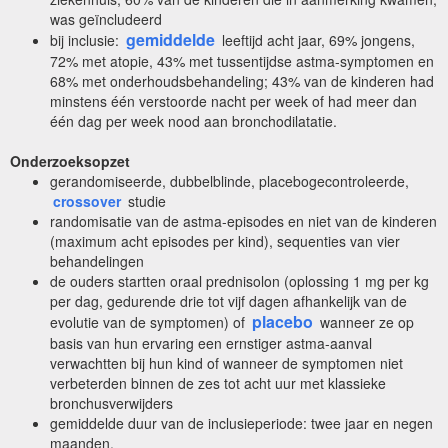
was geïncludeerd
gemiddelde
bij inclusie:
leeftijd acht jaar, 69% jongens,
72% met atopie, 43% met tussentijdse astma-symptomen en
68% met onderhoudsbehandeling; 43% van de kinderen had
minstens één verstoorde nacht per week of had meer dan
één dag per week nood aan bronchodilatatie.
Onderzoeksopzet
gerandomiseerde, dubbelblinde, placebogecontroleerde,
crossover
studie
randomisatie van de astma-episodes en niet van de kinderen
(maximum acht episodes per kind), sequenties van vier
behandelingen
de ouders startten oraal prednisolon (oplossing 1 mg per kg
per dag, gedurende drie tot vijf dagen afhankelijk van de
placebo
evolutie van de symptomen) of
wanneer ze op
basis van hun ervaring een ernstiger astma-aanval
verwachtten bij hun kind of wanneer de symptomen niet
verbeterden binnen de zes tot acht uur met klassieke
bronchusverwijders
gemiddelde duur van de inclusieperiode: twee jaar en negen
maanden.