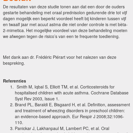
De resultaten van deze studie tonen aan dat een door de ouders
gestarte behandeling met oraal prednisolon gedurende drie tot vijf
dagen mogelijk een beperkt voordeel heeft bij kinderen tussen vijf
en twaalf jaar met acuut astma die niet onder controle is met bèta-
2-mimetica. Het mogelijke voordeel van deze behandeling moeten
we afwegen tegen de risico’s van een te frequente toediening.
Met dank aan dr. Frédéric Piérart voor het nalezen van deze
bespreking.
Referenties
Smith M, Iqbal S, Elliott TM, et al. Corticosteroids for
hospitalised children with acute asthma. Cochrane Database
Syst Rev 2003, Issue 1.
Brand PL, Baraldi E, Bisgaard H, et al. Definition, assessment
and treatment of wheezing disorders in preschool children:
an evidence-based approach. Eur Respir J 2008;32:1096-
110.
Panickar J, Lakhanpaul M, Lambert PC, et al. Oral