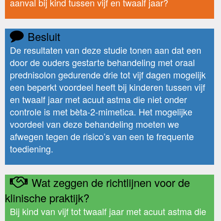
aanval bij kind tussen vijf en twaalf jaar?
Besluit
De resultaten van deze studie tonen aan dat een
door de ouders gestarte behandeling met oraal
prednisolon gedurende drie tot vijf dagen mogelijk
een beperkt voordeel heeft bij kinderen tussen vijf
en twaalf jaar met acuut astma die niet onder
controle is met bèta-2-mimetica. Het mogelijke
voordeel van deze behandeling moeten we
afwegen tegen de risico’s van een te frequente
toediening.
Wat zeggen de richtlijnen voor de
klinische praktijk?
Bij kind van vijf tot twaalf jaar met acuut astma die