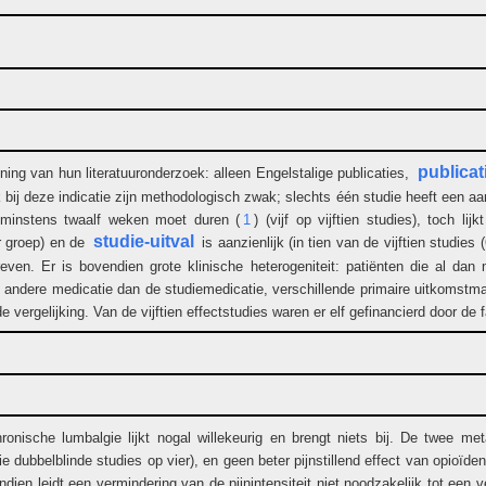
publicat
ing van hun literatuuronderzoek: alleen Engelstalige publicaties,
 bij deze indicatie zijn methodologisch zwak; slechts één studie heeft een a
 minstens twaalf weken moet duren (
1
) (vijf op vijftien studies), toch l
studie-uitval
r groep) en de
is aanzienlijk (in tien van de vijftien studi
ven. Er is bovendien grote klinische heterogeniteit: patiënten die al dan
 andere medicatie dan de studiemedicatie, verschillende primaire uitkomstmat
vergelijking. Van de vijftien effectstudies waren er elf gefinancierd door de 
hronische lumbalgie lijkt nogal willekeurig en brengt niets bij. De twee
e dubbelblinde studies op vier), en geen beter pijnstillend effect van opioïd
ndien leidt een vermindering van de pijnintensiteit niet noodzakelijk tot een 