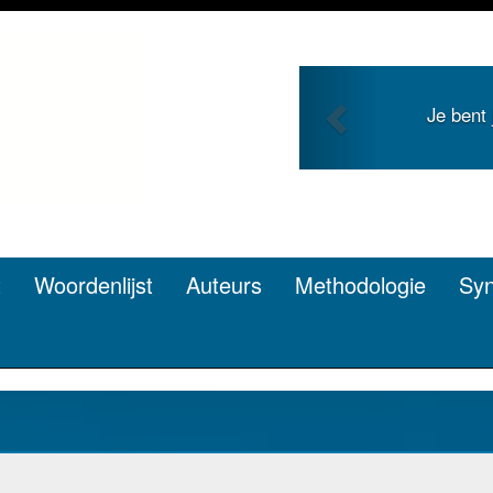
Previous
ng en zoekt roem met je
Je duidt
en? Dat kan.
t
Woordenlijst
Auteurs
Methodologie
Sy