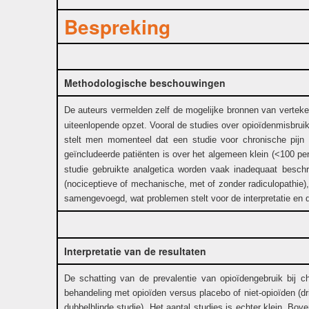
Bespreking
Methodologische beschouwingen
De auteurs vermelden zelf de mogelijke bronnen van verteken
uiteenlopende opzet. Vooral de studies over opioïdenmisbruik
stelt men momenteel dat een studie voor chronische pijn
geïncludeerde patiënten is over het algemeen klein (<100 pe
studie gebruikte analgetica worden vaak inadequaat beschre
(nociceptieve of mechanische, met of zonder radiculopathie),
samengevoegd, wat problemen stelt voor de interpretatie en de 
Interpretatie van de resultaten
De schatting van de prevalentie van opioïdengebruik bij c
behandeling met opioïden versus placebo of niet-opioïden (dri
dubbelblinde studie). Het aantal studies is echter klein. Bove