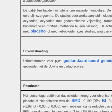
Bestudeerde populatie
De patiënten hadden minstens drie maanden lumbalgie. De con
eerstelijnszorgcentra. De studies over werkzaamheid include
oxycodon, oxycodon met gecontroleerde vrijstelling, tramad
buprenorfine en morfine (methadon bij één persoon). De act
placebo
met
of met niet-opioïden (zes studies, waarvan 
Uitkomstmeting
gestandaardiseerd gemid
Uitkomstmaten voor pijn:
gebeurde met de Downs en Jadad scores.
Resultaten
Het percentage patiënten dat opioïden kreeg voor chronisch
SMD
BI
placebo of niet-opioïden was de
-0,199 (95%
-0,
(-1,89 tot - 0,03; p=0,055); een niet-significante reductie va
56% over de ganse levensloop en 3 tot 43% tijdens gebruik. A