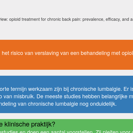
ew: opioid treatment for chronic back pain: prevalence, efficacy, and 
 het risico van verslaving van een behandeling met opio
orte termijn werkzaam zijn bij chronische lumbalgie. Er 
sico van misbruik. De meeste studies hebben belangrijke
ndeling van chronische lumbalgie nog onduidelijk.
 klinische praktijk?
udies en doen een aantal voorstellen. Zij pleiten voor 