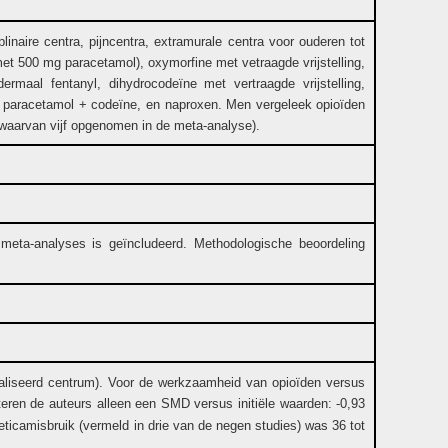
naire centra, pijncentra, extramurale centra voor ouderen tot
t 500 mg paracetamol), oxymorfine met vetraagde vrijstelling,
ermaal fentanyl, dihydrocodeïne met vertraagde vrijstelling,
, paracetamol + codeïne, en naproxen. Men vergeleek opioïden
 waarvan vijf opgenomen in de meta-analyse).
meta-analyses is geïncludeerd. Methodologische beoordeling
cialiseerd centrum). Voor de werkzaamheid van opioïden versus
rteren de auteurs alleen een SMD versus initiële waarden: -0,93
geticamisbruik (vermeld in drie van de negen studies) was 36 tot