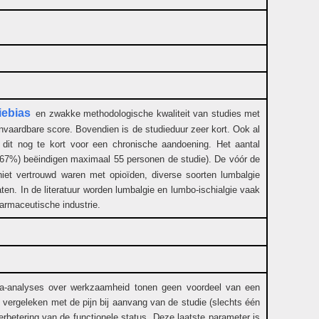
iebias
en zwakke methodologische kwaliteit van studies met
anvaardbare score. Bovendien is de studieduur zeer kort. Ook al
ijkt dit nog te kort voor een chronische aandoening. Het aantal
es (67%) beëindigen maximaal 55 personen de studie). De vóór de
 niet vertrouwd waren met opioïden, diverse soorten lumbalgie
en. In de literatuur worden lumbalgie en lumbo-ischialgie vaak
farmaceutische industrie.
 meta-analyses over werkzaamheid tonen geen voordeel van een
en vergeleken met de pijn bij aanvang van de studie (slechts één
verbetering van de functionele status. Deze laatste parameter is