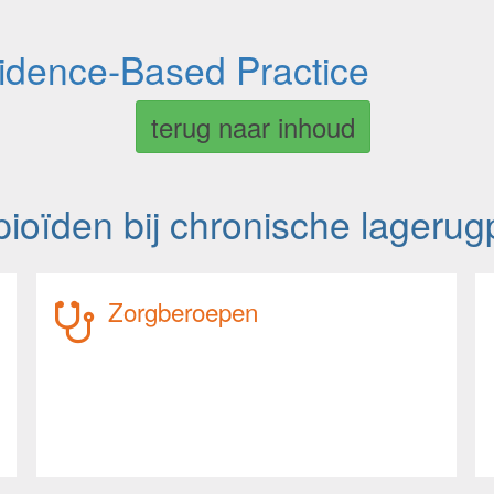
vidence-Based Practice
terug naar inhoud
ioïden bij chronische lagerugp
Zorgberoepen