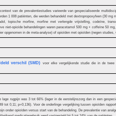
text van de prevalentiestudies varieerde van gespecialiseerde multidiscipli
erden 1 008 patiënten, die werden behandeld met dextropropoxyfeen (30 mg me
ol, topische morfine, morfine met verlengde vrijstelling, codeïne, transd
ieve niet-opioïde behandelingen waren paracetamol 500 mg + coffeïne 50 mg
vier opgenomen in de meta-analyse) of opioïden met opioïden (negen studies,
deld verschil (SMD)
voor elke vergelijkende studie die in de twee 
e lage rugpijn was 3 tot 66% (lager in de eerstelijnszorg dan in een gespe
49 tot 0,11; p=0,136). Voor de onderlinge vergelijking tussen opioïden rappo
n pijn onder opioïden versus start van de behandeling. De prevalentie van anal
fwijkend medicatiegebruik werd vastgesteld bij 5 tot 24% van de patiënten.