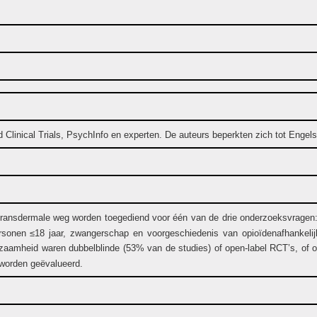
inical Trials, PsychInfo en experten. De auteurs beperkten zich tot Engelsta
f transdermale weg worden toegediend voor één van de drie onderzoeksvragen
 personen ≤18 jaar, zwangerschap en voorgeschiedenis van opioïdenafhankel
zaamheid waren dubbelblinde (53% van de studies) of open-label RCT’s, of obs
 worden geëvalueerd.