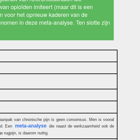
van opioïden imiteert (maar dit is een
 en voor het opnieuw kaderen van de
enomen in deze meta-analyse. Ten slotte zijn
de aanpak van chronische pijn is geen consensus. Men is vooral
meta-analyse
eid. Een
die naast de werkzaamheid ook de
 rugpijn, is daarom nuttig.