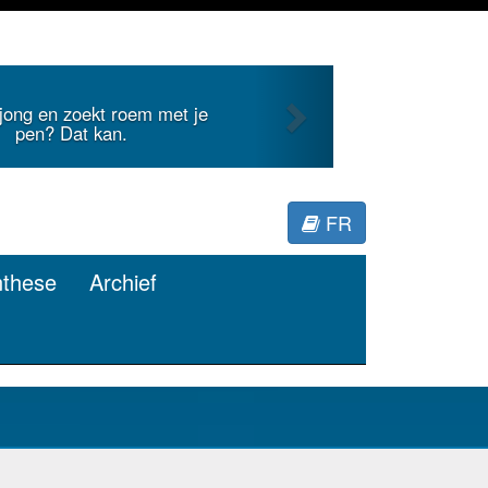
Next
 internationale literatuur voor
Minerva.
FR
nthese
Archief