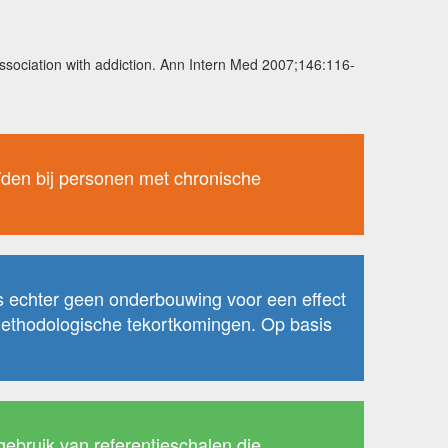
association with addiction. Ann Intern Med 2007;146:116-
ïden bij personen met chronische
is echter geen onderbouwing voor een effect
 methodologische tekortkomingen. Op basis
gebruik van referentieschalen die