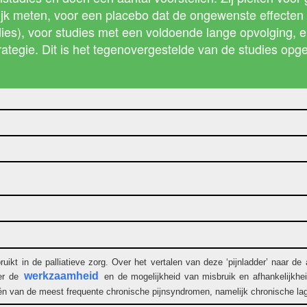
rlijk meten, voor een placebo dat de ongewenste effecten 
dies), voor studies met een voldoende lange opvolging,
ategie. Dit is het tegenovergestelde van de studies opg
ruikt in de palliatieve zorg. Over het vertalen van deze ‘pijnladder’ naar 
werkzaamheid
ver de
en de mogelijkheid van misbruik en afhankelijkh
n van de meest frequente chronische pijnsyndromen, namelijk chronische lage