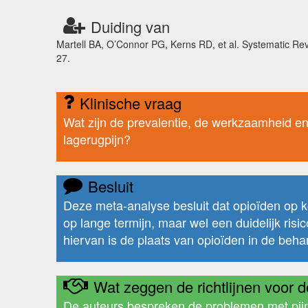
Duiding van
Martell BA, O’Connor PG, Kerns RD, et al. Systematic Revi
27.
Klinische vraag
Wat zijn de prevalentie, de werkzaamheid en
lagerugpijn?
Besluit
Deze meta-analyse besluit dat opioïden op k
op lange termijn, maar wel een duidelijk ri
hiervan is de plaats van opioïden in de beha
Wat zeggen de richtlijnen voor de
De auteurs bespreken de problemen met pijnst